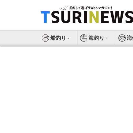
コ
ン
テ
ン
ツ
船釣り
海釣り
海
へ
ス
キ
ッ
プ