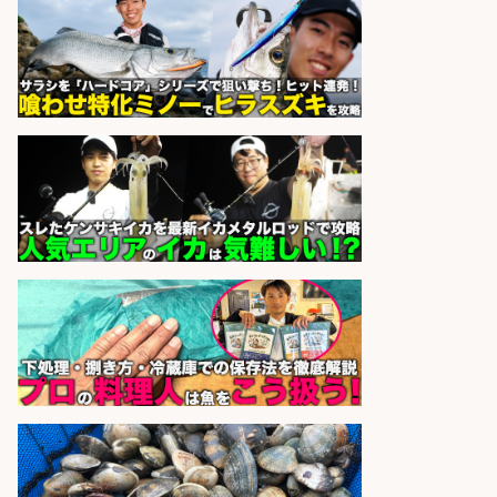
日払いOKで即日収入/製造スタッフ/
「堺市堺区」入社祝金10万円/堺市
堺区の工場で自転車部品や釣り具の
組立/日払いOK・未経験歓迎&土日
祝休みで年間休日126日/大阪府
パーソルファクトリーパートナ
会社名
ーズ株式会社
sponsored by 求人ボックス
さらに求人情報を見る