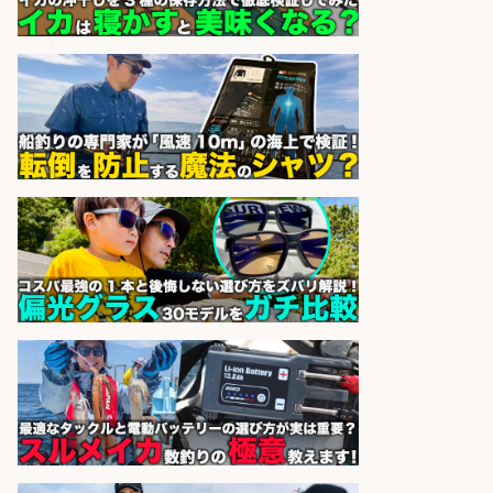
営業事務/釣り具メーカーでの営業
アシスタントのお仕事/残業なし/即
日勤務可/営業事務/軽作業
株式会社パソナ
会社名
sponsored by 求人ボックス
さかな専門学校の教員 教員免許不
要/水産業界の知識と経験を活かす
学校法人水野学園日本さかな専
会社名
門学校
sponsored by 求人ボックス
レジ打ち/日払いOK/おさかなの三枚
おろし/新潟県/小千谷市
株式会社G&G
会社名
sponsored by 求人ボックス