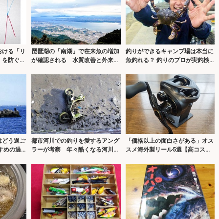
おける「リ
琵琶湖の「南湖」で在来魚の増加
釣りができるキャンプ場は本当に
」を防ぐひ
が確認される 水質改善と外来生
魚釣れる？ 釣りのプロが実釣検
物の駆除が奏功か
証＆キャンプ飯も満喫
はどう過ご
都市河川での釣りを愛するアング
「価格以上の面白さがある」オス
すめの過
ラーが考察 年々酷くなる河川の
スメ海外製リール5選【高コスパ
汚れに危機感を持とう
＆個性派モデル】