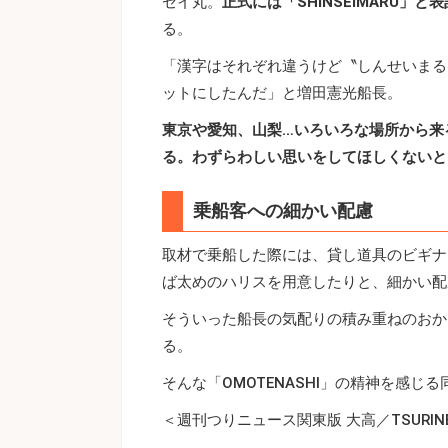
セイ丸。
正式には「SHINSEIMARU」と
る。
「漢字はそれぞれ違うけど〝しんせいまる
ットにしたんだ」と増田憲光船長。
東京や愛知、山梨…いろいろな場所から来
る。わずらわしい思いをしてほしくないと
乗船客への細かい配慮
取材で乗船した際には、貸し道具のビギナ
ば太めのハリスを用意したりと、細かい配
そういった船長の気配りの積み重ねのおか
る。
そんな「OMOTENASHI」の精神を感
＜週刊つりニュース関東版 大高／TSURIN