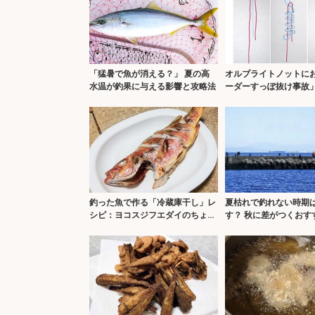
「猛暑で魚が消える？」 夏の高
オルブライトノットに
水温が釣果に与える影響と攻略法
ーダーすっぽ抜け事故
と工夫を紹介
釣った魚で作る「冷蔵庫干し」レ
夏枯れで釣れない時期
シピ：ヨコスジフエダイのちょい
す？ 秋に差がつくおす
干し
ごし方3選