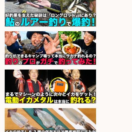
営業事務/「大津市」釣り具メーカ
ーの物流事務・営業アシスタント/
小野駅から徒歩6分/「時給1,300
円」/大型連休あり×残業なし×土日
祝休み/滋賀県
株式会社ホットスタッフ滋賀
会社名
sponsored by 求人ボックス
日払いOKで即日収入/製造スタッフ/
「広島市佐伯区」給与日払い可!「時
給1,200円」広島市佐伯区でお魚の
パック詰めや品出し業務/残業少な
め×週4日〜OK×車通勤OK/広島県/広
島市西区
株式会社ホットスタッフ五日市
会社名
sponsored by 求人ボックス