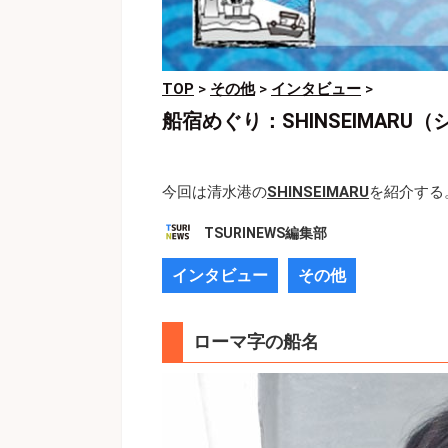
TOP
>
その他
>
インタビュー
>
船宿めぐり：SHINSEIMAR
今回は清水港の
SHINSEIMARU
を紹介する
TSURINEWS編集部
インタビュー
その他
ローマ字の船名