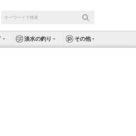
検
検
索:
索
イ
淡水の釣り
その他