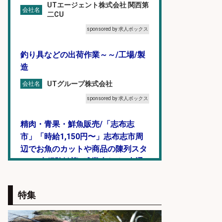
UTエージェント株式会社 関西第
会社名
二CU
sponsored by 求人ボックス
釣り具などの出荷作業～～/工場/製
造
UTグループ株式会社
会社名
sponsored by 求人ボックス
精肉・青果・鮮魚販売/「志布志
市」「時給1,150円〜」志布志市周
辺でお魚のカットや商品の陳列スタ
ッフ/未経験歓迎×残業少なめ×車通
勤OK/鹿児島県/志布志市
株式会社ホットスタッフ鹿児島
会社名
特集
sponsored by 求人ボックス