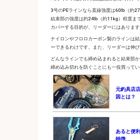
3号のPEラインなら直線強度は60lb（約
結束部の強度は約24lb（約11kg）程
カバーする目的が、リーダーにはあります
ナイロンやフロロカーボン製のラインは結
ーできるわけです。また、リーダーは伸び
どんなラインでも締め込まれると結束部か
締め込み切れを防ぐことにも一役買ってい
元釣具店店
因とは？
あると便利
特徴