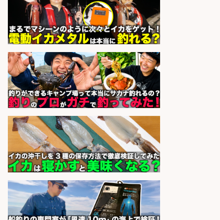
釣り好き必見「釣具の設計開
発」/DAIWA公認製品/年休117日
株式会社スポーツライフプラネ
会社名
ッツ
sponsored by 求人ボックス
未経験歓迎/釣り具メーカーでのル
ート営業/釣りや釣具などの知識必
須/残業なし
株式会社天龍
会社名
sponsored by 求人ボックス
8月開始/釣り具メーカーでの営業ア
シスタントのお仕事/残業なし/即日
勤務可/営業事務/軽作業
株式会社パソナ
会社名