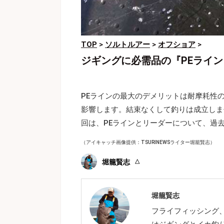
TOP
>
ソルトルアー
>
オフショア
>
ジギングに必需品の『PEライ
PEラインの最大のデメリットは耐摩耗性
影響します。結束なくして釣りは成立しま
回は、PEラインとリーダーについて、過
（アイキャッチ画像提供：TSURINEWSライター堀籠賢志）
堀籠賢志
堀籠賢志
フライフィッシング