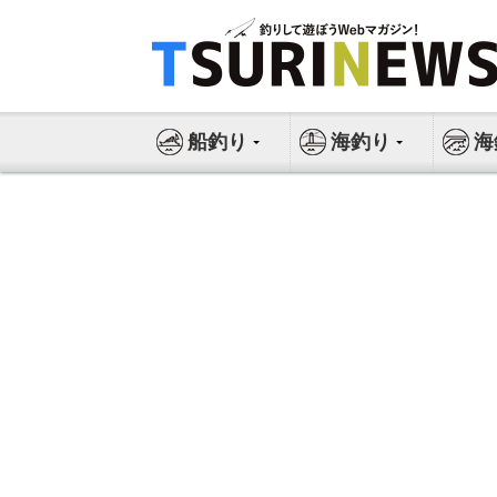
コ
ン
テ
ン
ツ
船釣り
海釣り
海
へ
ス
キ
ッ
プ