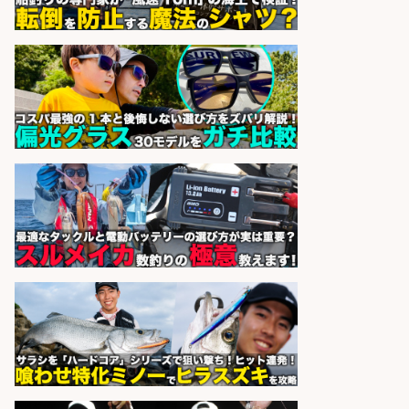
sponsored by 求人ボックス
魚の「バイヤー」貴方の目利きでヒ
ットを生む、裁量バイヤー募集
株式会社コムライン
会社名
sponsored by 求人ボックス
宮崎/魚や漁業に関わる現場・事務
の「総合職」 未経験可
宮崎県漁業協同組合連合会
会社名
sponsored by 求人ボックス
さらに求人情報を見る