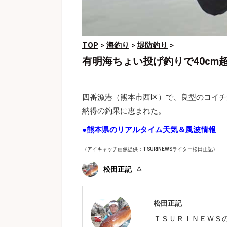
TOP
>
海釣り
>
堤防釣り
>
有明海ちょい投げ釣りで40c
四番漁港（熊本市西区）で、良型のコイチ
納得の釣果に恵まれた。
●
熊本県のリアルタイム天気＆風波情報
（アイキャッチ画像提供：TSURINEWSライター松田正記）
松田正記
松田正記
ＴＳＵＲＩＮＥＷＳ