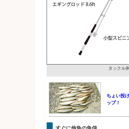
タックル
ちょい投
ップ！
すぐに他魚の魚信