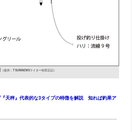
例
（提供：TSURINEWSライター松田正記）
げ『天秤』代表的な3タイプの特徴を解説 知れば釣果ア