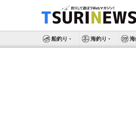
コ
ン
テ
ン
ツ
船釣り
海釣り
海
へ
ス
キ
ッ
プ