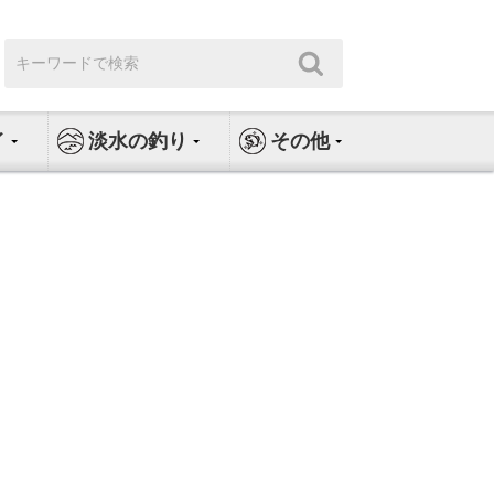
検
検
索:
索
イ
淡水の釣り
その他