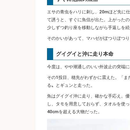
エサの青虫をハリに刺し、20mほど先に仕
て誘うと、すぐに魚信が出た。上がったの
少しずつ釣り座を移動しながら手返しを続
そのかいがあって、マハゼがぽつりぽつり
グイグイと沖に走り本命
今度は、やや潮通しのいい外波止の突端に
その1投目、穂先がわずかに震えた。「ま
る〟とギュンと走った。
魚はグイグイ沖に走り、確かな手応え。優
し、タモを用意しておらず、タオルを使っ
40cmを超える大物だった。