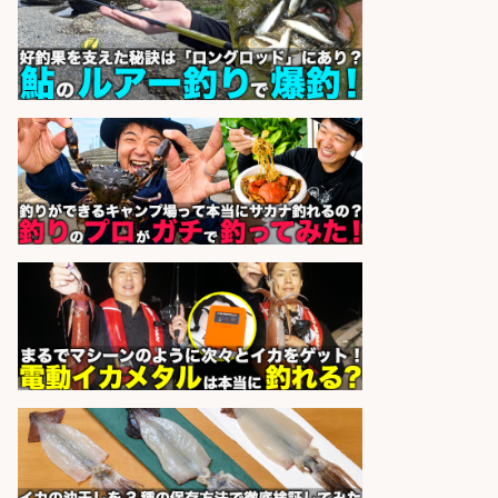
倉庫での釣り用品の軽作業スタッ
フ/未経験歓迎/交通費支給/制服貸
与/正社員登用あり
株式会社REnista
会社名
sponsored by 求人ボックス
釣り具のかんたん軽作業/高収入/交
通費支給/制服貸与/正社員登用あり
株式会社REnista
会社名
sponsored by 求人ボックス
魚の「バイヤー」貴方の目利きでヒ
ットを生む、裁量バイヤー募集
株式会社コムライン
会社名
sponsored by 求人ボックス