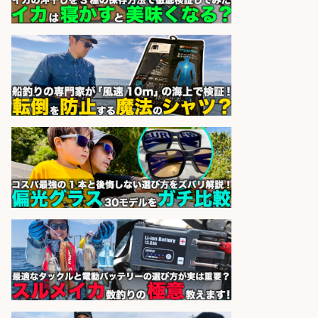
和食, 日本料理・懐石料理/店長・店
長候補/ライブ感が満載!魚の価値を
上げ、食とエンタメで地域を元気に!
店長候補募集
魚と肴 いとおかし 魚と肴 いとお
会社名
かし
sponsored by 求人ボックス
和食, 日本料理・懐石料理/店長・店
長候補/旬と手作りにこだわる!さか
なの価値を上げ、地域を元気に!店長
候補募集
博多 華吉 博多 華吉
会社名
sponsored by 求人ボックス