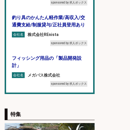
sponsored by 求人ボックス
釣り具のかんたん軽作業/高収入/交
通費支給/制服貸与/正社員登用あり
株式会社REnista
会社名
sponsored by 求人ボックス
フィッシング用品の「製品開発設
計」
メガバス株式会社
会社名
sponsored by 求人ボックス
仕分け・シール貼り/釣り具などの
出荷作業/兵庫県/神戸市北区
特集
UTエージェント株式会社
会社名
sponsored by 求人ボックス