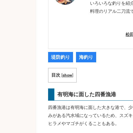
いろいろな釣りを紹
料理のリアル二刀流
松
堤防釣り
海釣り
目次
[
show
]
有明海に面した四番漁港
四番漁港は有明海に面した大きな港で、少
みがある汽水域になっているため、スズキ
ヒラメやマゴチがくることもある。