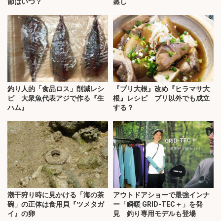
節はいつ？
蒸し
釣り人的「食品ロス」削減レシ
『ブリ大根』改め『ヒラマサ大
ピ 大衆魚代表アジで作る『生
根』レシピ ブリ以外でも成立
ハム』
する？
潮干狩り時に見かける「海の茶
アウトドアショーで最強インナ
碗」の正体は食用貝『ツメタガ
ー「瞬暖 GRID-TEC＋」を発
イ』の卵
見 釣り専用モデルも登場