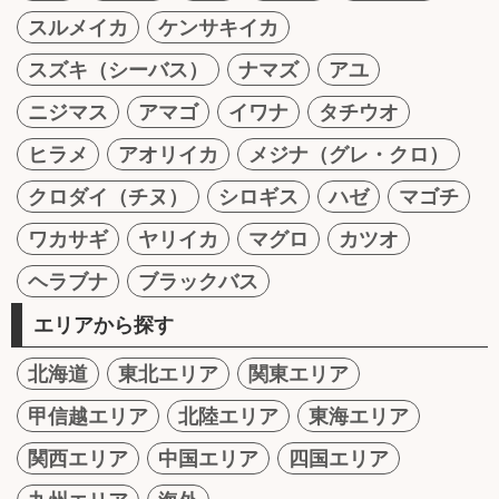
スルメイカ
ケンサキイカ
スズキ（シーバス）
ナマズ
アユ
ニジマス
アマゴ
イワナ
タチウオ
ヒラメ
アオリイカ
メジナ（グレ・クロ）
クロダイ（チヌ）
シロギス
ハゼ
マゴチ
ワカサギ
ヤリイカ
マグロ
カツオ
ヘラブナ
ブラックバス
エリアから探す
北海道
東北エリア
関東エリア
甲信越エリア
北陸エリア
東海エリア
関西エリア
中国エリア
四国エリア