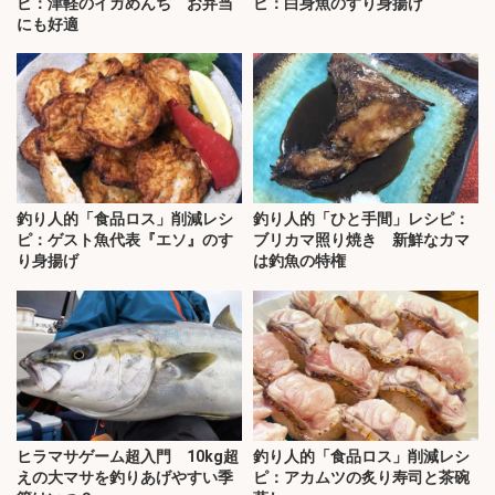
ピ：津軽のイガめんち お弁当
ピ：白身魚のすり身揚げ
にも好適
釣り人的「食品ロス」削減レシ
釣り人的「ひと手間」レシピ：
ピ：ゲスト魚代表『エソ』のす
ブリカマ照り焼き 新鮮なカマ
り身揚げ
は釣魚の特権
ヒラマサゲーム超入門 10kg超
釣り人的「食品ロス」削減レシ
えの大マサを釣りあげやすい季
ピ：アカムツの炙り寿司と茶碗