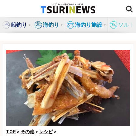
コ
ン
テ
船釣り
海釣り
海釣り施設
ソルト
ン
ツ
へ
ス
キ
ッ
プ
TOP
>
その他
>
レシピ
>