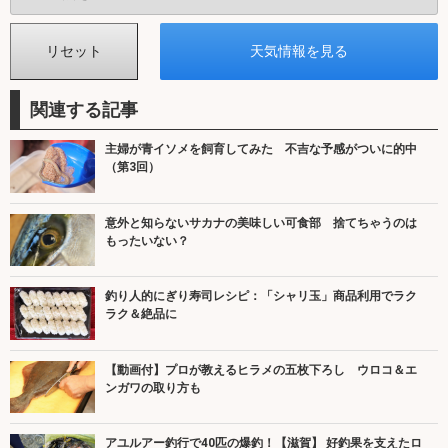
関連する記事
主婦が青イソメを飼育してみた 不吉な予感がついに的中
（第3回）
意外と知らないサカナの美味しい可食部 捨てちゃうのは
もったいない？
釣り人的にぎり寿司レシピ：「シャリ玉」商品利用でラク
ラク＆絶品に
【動画付】プロが教えるヒラメの五枚下ろし ウロコ＆エ
ンガワの取り方も
アユルアー釣行で40匹の爆釣！【滋賀】 好釣果を支えたロ