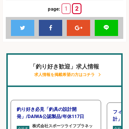
1
2
page:
「釣り好き歓迎」求人情報
求人情報を掲載希望の方はコチラ
釣り好き必見「釣具の設計開
フィッ
発」/DAIWA公認製品/年休117日
計」
株式会社スポーツライフプラネッ
会社名
会社名