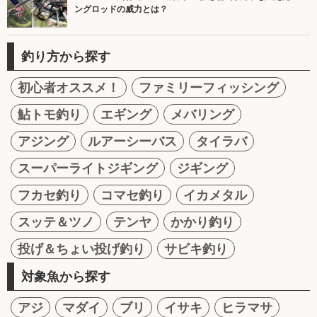
ングロッドの威力とは？
釣り方から探す
初心者オススメ！
ファミリーフィッシング
鮎トモ釣り
エギング
メバリング
アジング
ルアーシーバス
タイラバ
スーパーライトジギング
ジギング
フカセ釣り
コマセ釣り
イカメタル
スッテ＆ツノ
テンヤ
かかり釣り
投げ＆ちょい投げ釣り
サビキ釣り
対象魚から探す
アジ
マダイ
ブリ
イサキ
ヒラマサ