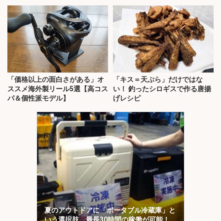
「価格以上の面白さがある」オ
「キス＝天ぷら」だけではな
ススメ海外製リール5選【高コス
い！ 釣ったシロギスで作る唐揚
パ＆個性派モデル】
げレシピ
夏のアウトドアに「ポータブル冷蔵庫」と
いう選択肢 最長30時間の稼働が可能！