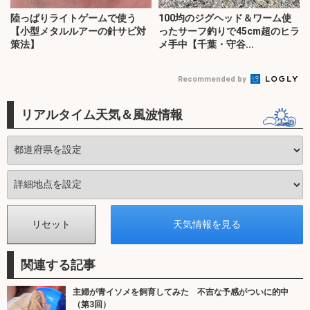
陸っぱりライトゲームで使う
100均のジグヘッド＆ワーム使
【小型メタルルアーの針サビ対
ったサーフ釣りで45cm超のヒラ
策法】
メ手中【千葉・守谷...
Recommended by
リアルタイム天気＆風波情報
関連する記事
主婦が青イソメを飼育してみた 不吉な予感がついに的中
（第3回）