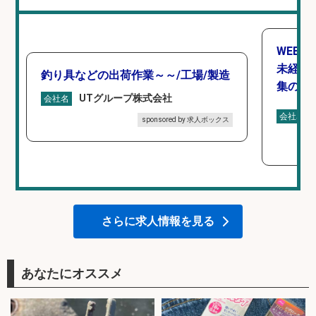
WEBデ
未経験O
釣り具などの出荷作業～～/工場/製造
集のお
UTグループ株式会社
会社名
会社名
sponsored by 求人ボックス
さらに求人情報を見る
あなたにオススメ