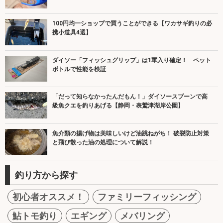
100円均一ショップで買うことができる【ワカサギ釣りの必
携小道具4選】
ダイソー「フィッシュグリップ」は1軍入り確定！ ペット
ボトルで性能を検証
「だって知らなかったんだもん！」ダイソースプーンで高
級魚クエを釣りあげる【静岡・表鷲津湖岸公園】
魚介類の揚げ物は美味しいけど油跳ねがち！ 破裂防止対策
と飛び散った油の処理について解説！
釣り方から探す
初心者オススメ！
ファミリーフィッシング
鮎トモ釣り
エギング
メバリング