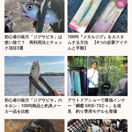
初心者の味方「ジグサビキ」は
100均『メタルジグ』をカスタ
使い捨て？ 再利用法とチェッ
ムする方法 【4つの必要アイテ
ク項目3選
ムと手順】
初心者の味方「ジグサビキ」の
アウトドアショーで最強インナ
キホン：100均商品と釣具メー
ー「瞬暖 GRID-TEC＋」を発
カー品を比較
見 釣り専用モデルも登場