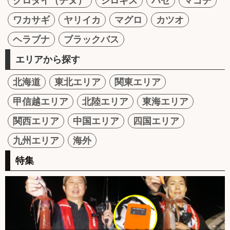
クロダイ（チヌ）
シロギス
ハゼ
マゴチ
ワカサギ
ヤリイカ
マグロ
カツオ
ヘラブナ
ブラックバス
エリアから探す
北海道
東北エリア
関東エリア
甲信越エリア
北陸エリア
東海エリア
関西エリア
中国エリア
四国エリア
九州エリア
海外
特集