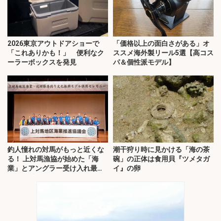
2026東京アウトドアショーで
「価格以上の面白さがある」オ
「これありかも！」 便利なク
ススメ海外製リール5選【高コス
ーラーボックスを発見
パ＆個性派モデル】
釣人憧れの対馬がもっと近くな
潮干狩り時に見かける「海の茶
る！ 上対馬漁協が始めた「海
碗」の正体は食用貝『ツメタガ
業」とアングラー受け入れ最前
イ』の卵
線を取材