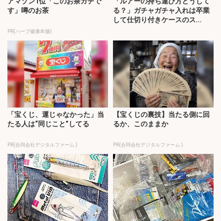
アマゾン1位「このお茶ガチで
「ルアーの持ち運び方どうして
す」噂のお茶
る？」ガチャガチャ入れは卒業
して仕切り付きケースのス...
PR(ハーブ健康本舗)
「宝くじ、運じゃなかった」当
【宝くじの裏技】当たる側に回
たる人は“同じこと”してる
るか、このままか
PR(合同会社デジタルファーム )
PR(合同会社デジタルファーム )