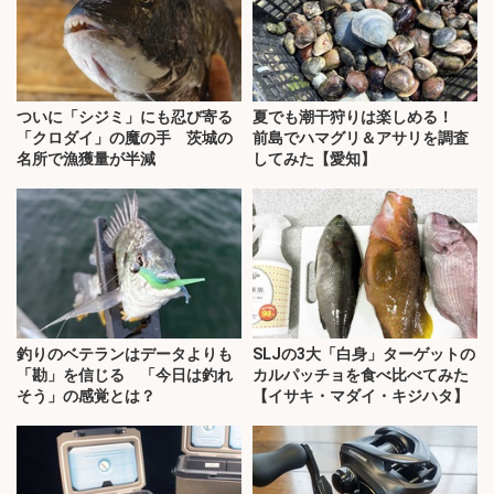
ついに「シジミ」にも忍び寄る
夏でも潮干狩りは楽しめる！
「クロダイ」の魔の手 茨城の
前島でハマグリ＆アサリを調査
名所で漁獲量が半減
してみた【愛知】
釣りのベテランはデータよりも
SLJの3大「白身」ターゲットの
「勘」を信じる 「今日は釣れ
カルパッチョを食べ比べてみた
そう」の感覚とは？
【イサキ・マダイ・キジハタ】