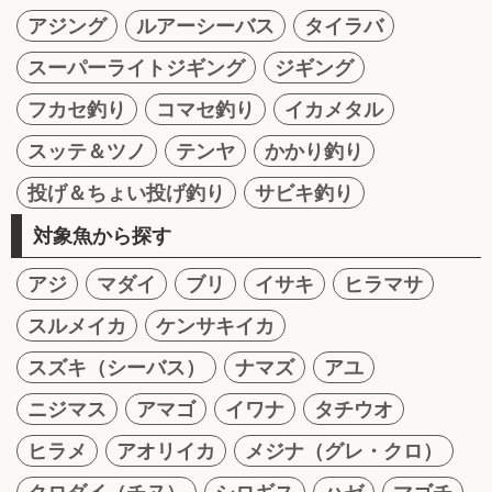
アジング
ルアーシーバス
タイラバ
スーパーライトジギング
ジギング
フカセ釣り
コマセ釣り
イカメタル
スッテ＆ツノ
テンヤ
かかり釣り
投げ＆ちょい投げ釣り
サビキ釣り
対象魚から探す
アジ
マダイ
ブリ
イサキ
ヒラマサ
スルメイカ
ケンサキイカ
スズキ（シーバス）
ナマズ
アユ
ニジマス
アマゴ
イワナ
タチウオ
ヒラメ
アオリイカ
メジナ（グレ・クロ）