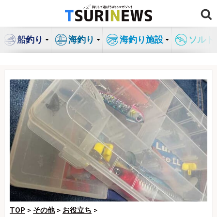
コ
ン
テ
船釣り
海釣り
海釣り施設
ソルト
ン
ツ
へ
ス
キ
ッ
プ
TOP
>
その他
>
お役立ち
>