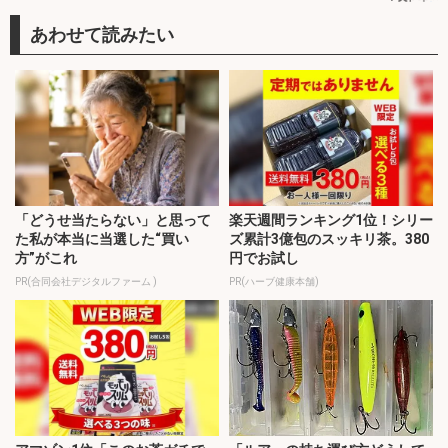
「どうせ当たらない」と思って
楽天週間ランキング1位！シリー
た私が本当に当選した“買い
ズ累計3億包のスッキリ茶。380
方”がこれ
円でお試し
PR(合同会社デジタルファーム )
PR(ハーブ健康本舗)