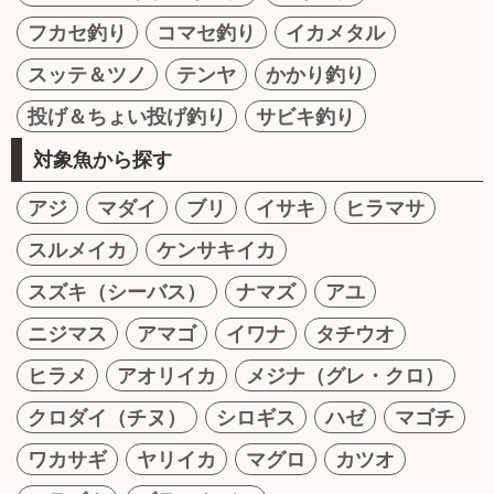
フカセ釣り
コマセ釣り
イカメタル
スッテ＆ツノ
テンヤ
かかり釣り
投げ＆ちょい投げ釣り
サビキ釣り
対象魚から探す
アジ
マダイ
ブリ
イサキ
ヒラマサ
スルメイカ
ケンサキイカ
スズキ（シーバス）
ナマズ
アユ
ニジマス
アマゴ
イワナ
タチウオ
ヒラメ
アオリイカ
メジナ（グレ・クロ）
クロダイ（チヌ）
シロギス
ハゼ
マゴチ
ワカサギ
ヤリイカ
マグロ
カツオ