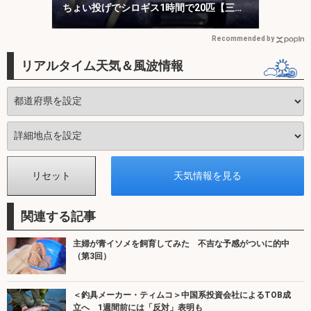
ちょい投げでシロギス1時間で20匹【三
重】
Recommended by
リアルタイム天気＆風波情報
関連する記事
主婦が青イソメを飼育してみた 不吉な予感がついに的中
（第3回）
＜釣具メーカー・ティムコ＞中国系投資会社によるTOB成
立へ 1週間前には「反対」表明も