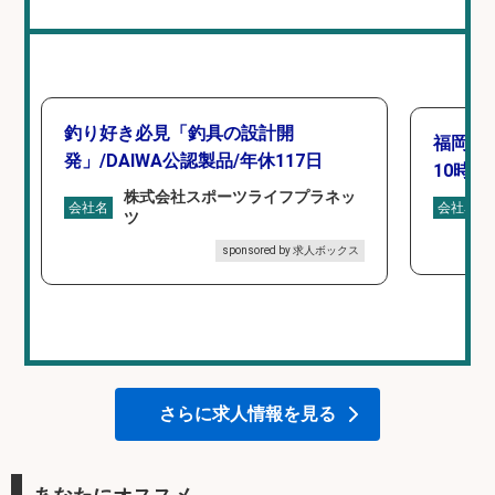
釣り好き必見「釣具の設計開
福岡「
発」/DAIWA公認製品/年休117日
10時間
株式会社スポーツライフプラネッ
会社名
会社名
ツ
sponsored by 求人ボックス
さらに求人情報を見る
あなたにオススメ