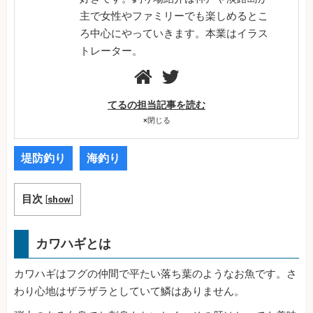
主で女性やファミリーでも楽しめるとこ
ろ中心にやっていきます。本業はイラス
トレーター。
てるの担当記事を読む
×
閉じる
堤防釣り
海釣り
目次
[
show
]
カワハギとは
カワハギはフグの仲間で平たい落ち葉のようなお魚です。さ
わり心地はザラザラとしていて鱗はありません。