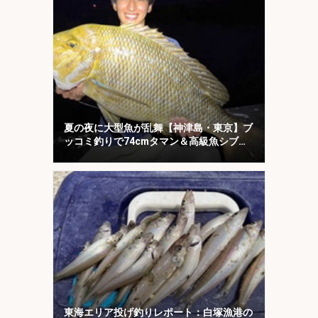
夏の夜に大型魚が乱舞【神津島・東京】ブ
ッコミ釣りで74cmタマン＆高級魚シブダ
イをキャッチ！
東海エリア投げ釣りレポート：白塚漁港の