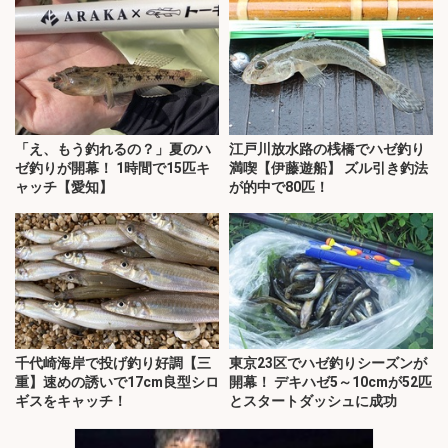
「え、もう釣れるの？」夏のハ
江戸川放水路の桟橋でハゼ釣り
ゼ釣りが開幕！ 1時間で15匹キ
満喫【伊藤遊船】 ズル引き釣法
ャッチ【愛知】
が的中で80匹！
千代崎海岸で投げ釣り好調【三
東京23区でハゼ釣りシーズンが
重】速めの誘いで17cm良型シロ
開幕！ デキハゼ5～10cmが52匹
ギスをキャッチ！
とスタートダッシュに成功