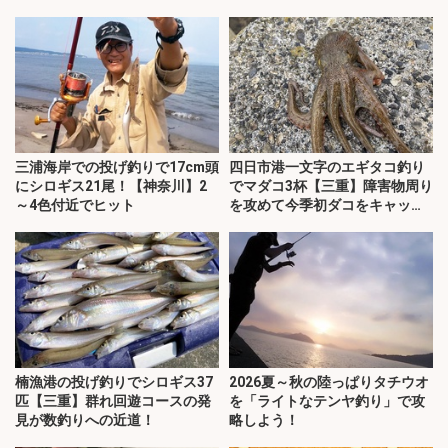
三浦海岸での投げ釣りで17cm頭
四日市港一文字のエギタコ釣り
にシロギス21尾！【神奈川】2
でマダコ3杯【三重】障害物周り
～4色付近でヒット
を攻めて今季初ダコをキャッ
チ！
楠漁港の投げ釣りでシロギス37
2026夏～秋の陸っぱりタチウオ
匹【三重】群れ回遊コースの発
を「ライトなテンヤ釣り」で攻
見が数釣りへの近道！
略しよう！