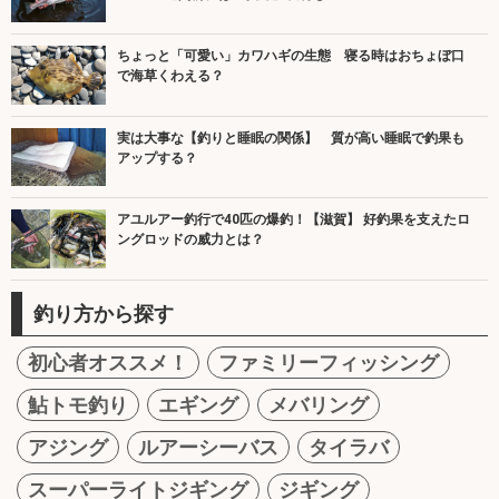
ちょっと「可愛い」カワハギの生態 寝る時はおちょぼ口
で海草くわえる？
実は大事な【釣りと睡眠の関係】 質が高い睡眠で釣果も
アップする？
アユルアー釣行で40匹の爆釣！【滋賀】 好釣果を支えたロ
ングロッドの威力とは？
釣り方から探す
初心者オススメ！
ファミリーフィッシング
鮎トモ釣り
エギング
メバリング
アジング
ルアーシーバス
タイラバ
スーパーライトジギング
ジギング