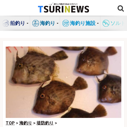
コ
ン
テ
船釣り
海釣り
海釣り施設
ソルト
ン
ツ
へ
ス
キ
ッ
プ
TOP
>
海釣り
>
堤防釣り
>