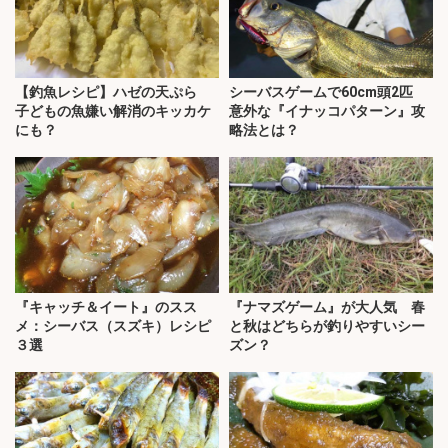
【釣魚レシピ】ハゼの天ぷら
シーバスゲームで60cm頭2匹
子どもの魚嫌い解消のキッカケ
意外な『イナッコパターン』攻
にも？
略法とは？
『キャッチ＆イート』のスス
『ナマズゲーム』が大人気 春
メ：シーバス（スズキ）レシピ
と秋はどちらが釣りやすいシー
３選
ズン？