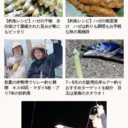
【釣魚レシピ】ハゼの干物 水
【釣魚レシピ】ハゼの南蛮漬
分抜けて凝縮された旨みが肴に
け ハゼは釣りも調理もお手軽
もピッタリ
な秋の風物詩
初夏の伊勢湾でリレー釣り満
7～8月の大阪湾沿岸ルアー釣り
喫 キス60匹・マダイ6枚・ブ
おすすめターゲットを紹介 目
リ7本の好釣果
玉は泉南のタチウオ！