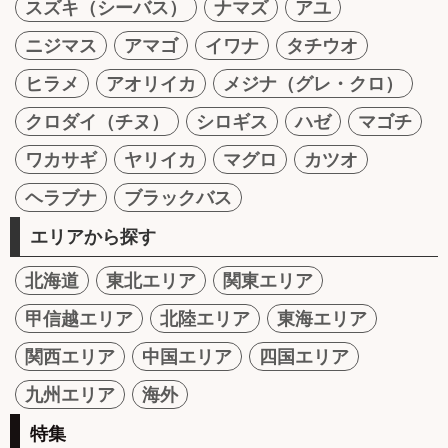
スズキ（シーバス）
ナマズ
アユ
ニジマス
アマゴ
イワナ
タチウオ
ヒラメ
アオリイカ
メジナ（グレ・クロ）
クロダイ（チヌ）
シロギス
ハゼ
マゴチ
ワカサギ
ヤリイカ
マグロ
カツオ
ヘラブナ
ブラックバス
エリアから探す
北海道
東北エリア
関東エリア
甲信越エリア
北陸エリア
東海エリア
関西エリア
中国エリア
四国エリア
九州エリア
海外
特集