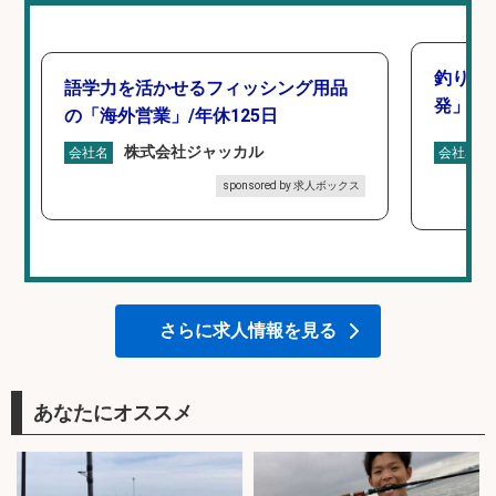
釣り好
語学力を活かせるフィッシング用品
発」/D
の「海外営業」/年休125日
株式会社ジャッカル
会社名
会社名
sponsored by 求人ボックス
さらに求人情報を見る
あなたにオススメ