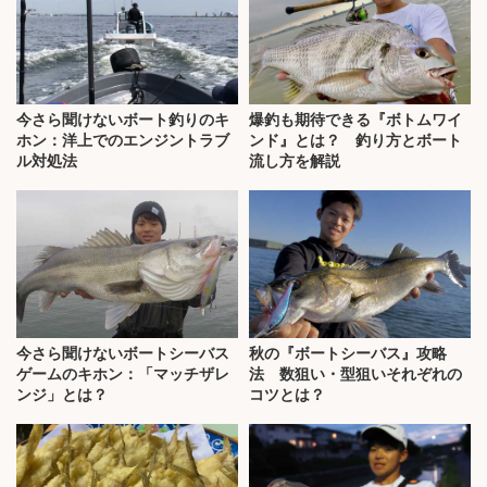
今さら聞けないボート釣りのキ
爆釣も期待できる『ボトムワイ
ホン：洋上でのエンジントラブ
ンド』とは？ 釣り方とボート
ル対処法
流し方を解説
今さら聞けないボートシーバス
秋の『ボートシーバス』攻略
ゲームのキホン：「マッチザレ
法 数狙い・型狙いそれぞれの
ンジ」とは？
コツとは？