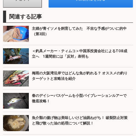
関連する記事
主婦が青イソメを飼育してみた 不吉な予感がついに的中
（第3回）
＜釣具メーカー・ティムコ＞中国系投資会社によるTOB成
立へ 1週間前には「反対」表明も
梅雨の大阪湾沿岸ではどんな魚が釣れる？ オススメの釣り
ターゲットと攻略法を紹介
春のデイシーバスゲームを小型バイブレーションルアーで
徹底攻略！
魚介類の揚げ物は美味しいけど油跳ねがち！ 破裂防止対策
と飛び散った油の処理について解説！