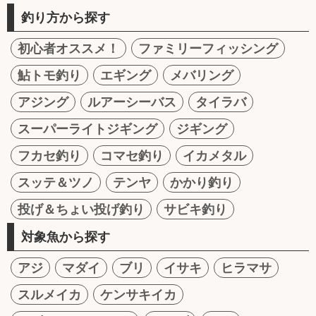
釣り方から探す
初心者オススメ！
ファミリーフィッシング
鮎トモ釣り
エギング
メバリング
アジング
ルアーシーバス
タイラバ
スーパーライトジギング
ジギング
フカセ釣り
コマセ釣り
イカメタル
スッテ＆ツノ
テンヤ
かかり釣り
投げ＆ちょい投げ釣り
サビキ釣り
対象魚から探す
アジ
マダイ
ブリ
イサキ
ヒラマサ
スルメイカ
ケンサキイカ