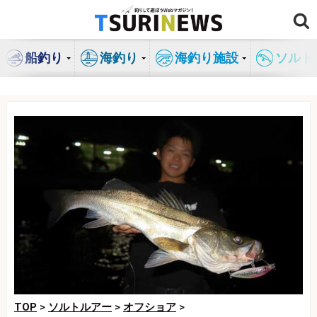
コ
ン
テ
船釣り
海釣り
海釣り施設
ソルト
ン
ツ
へ
ス
キ
ッ
プ
TOP
>
ソルトルアー
>
オフショア
>