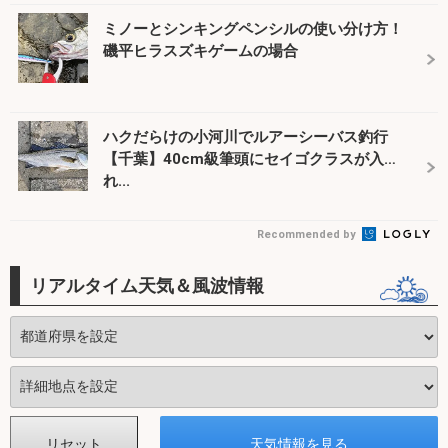
ミノーとシンキングペンシルの使い分け方！
磯平ヒラスズキゲームの場合
ハクだらけの小河川でルアーシーバス釣行
【千葉】40cm級筆頭にセイゴクラスが入
れ...
Recommended by
リアルタイム天気＆風波情報