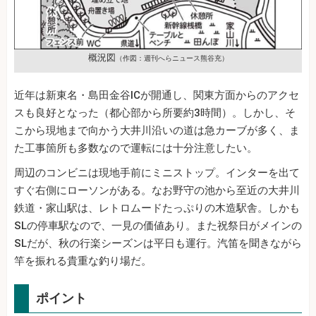
概況図
（作図：週刊へらニュース熊谷充）
近年は新東名・島田金谷ICが開通し、関東方面からのアクセ
スも良好となった（都心部から所要約3時間）。しかし、そ
こから現地まで向かう大井川沿いの道は急カーブが多く、ま
た工事箇所も多数なので運転には十分注意したい。
周辺のコンビニは現地手前にミニストップ。インターを出て
すぐ右側にローソンがある。なお野守の池から至近の大井川
鉄道・家山駅は、レトロムードたっぷりの木造駅舎。しかも
SLの停車駅なので、一見の価値あり。また祝祭日がメインの
SLだが、秋の行楽シーズンは平日も運行。汽笛を聞きながら
竿を振れる貴重な釣り場だ。
ポイント