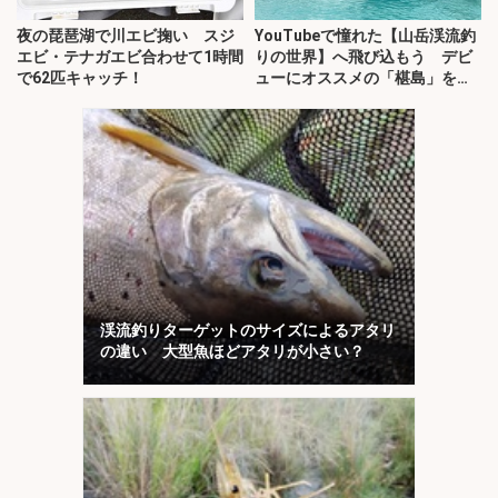
夜の琵琶湖で川エビ掬い スジ
YouTubeで憧れた【山岳渓流釣
エビ・テナガエビ合わせて1時間
りの世界】へ飛び込もう デビ
で62匹キャッチ！
ューにオススメの「椹島」を紹
介！
渓流釣りターゲットのサイズによるアタリ
の違い 大型魚ほどアタリが小さい？