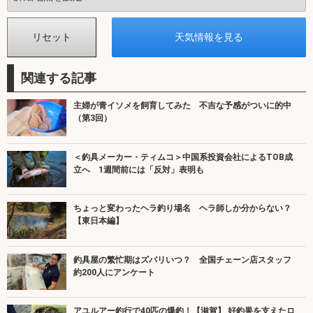
関連する記事
主婦が青イソメを飼育してみた 不吉な予感がついに的中
（第3回）
＜釣具メーカー・ティムコ＞中国系投資会社によるTOB成
立へ 1週間前には「反対」表明も
ちょっと変わったヘラ釣り場名 ヘラ師しか分からない？
【東日本編】
釣具屋の繁忙期はズバリいつ？ 全国チェーン店スタッフ
約200人にアンケート
アユルアー釣行で40匹の爆釣！【滋賀】 好釣果を支えたロ