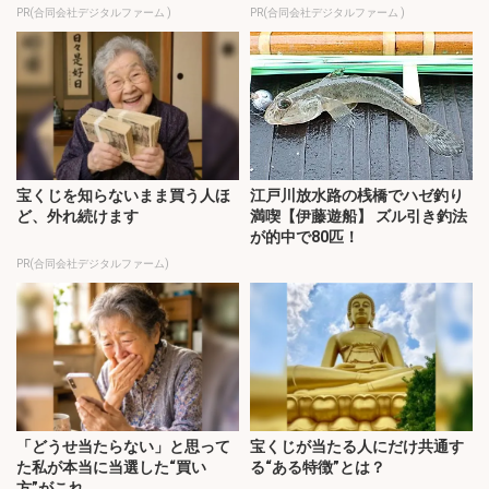
PR(合同会社デジタルファーム )
PR(合同会社デジタルファーム )
宝くじを知らないまま買う人ほ
江戸川放水路の桟橋でハゼ釣り
ど、外れ続けます
満喫【伊藤遊船】 ズル引き釣法
が的中で80匹！
PR(合同会社デジタルファーム)
「どうせ当たらない」と思って
宝くじが当たる人にだけ共通す
た私が本当に当選した“買い
る“ある特徴”とは？
方”がこれ