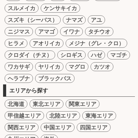
スルメイカ
ケンサキイカ
スズキ（シーバス）
ナマズ
アユ
ニジマス
アマゴ
イワナ
タチウオ
ヒラメ
アオリイカ
メジナ（グレ・クロ）
クロダイ（チヌ）
シロギス
ハゼ
マゴチ
ワカサギ
ヤリイカ
マグロ
カツオ
ヘラブナ
ブラックバス
エリアから探す
北海道
東北エリア
関東エリア
甲信越エリア
北陸エリア
東海エリア
関西エリア
中国エリア
四国エリア