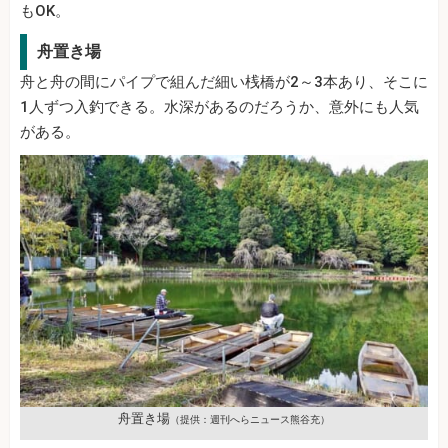
もOK。
舟置き場
舟と舟の間にパイプで組んだ細い桟橋が2～3本あり、そこに
1人ずつ入釣できる。水深があるのだろうか、意外にも人気
がある。
舟置き場
（提供：週刊へらニュース熊谷充）