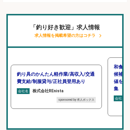
「釣り好き歓迎」求人情報
求人情報を掲載希望の方はコチラ
和食,
釣り具のかんたん軽作業/高収入/交通
候補/
費支給/制服貸与/正社員登用あり
値を上
集
株式会社REnista
会社名
会社名
sponsored by 求人ボックス