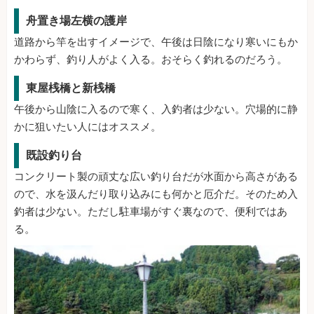
舟置き場左横の護岸
道路から竿を出すイメージで、午後は日陰になり寒いにもか
かわらず、釣り人がよく入る。おそらく釣れるのだろう。
東屋桟橋と新桟橋
午後から山陰に入るので寒く、入釣者は少ない。穴場的に静
かに狙いたい人にはオススメ。
既設釣り台
コンクリート製の頑丈な広い釣り台だが水面から高さがある
ので、水を汲んだり取り込みにも何かと厄介だ。そのため入
釣者は少ない。ただし駐車場がすぐ裏なので、便利ではあ
る。