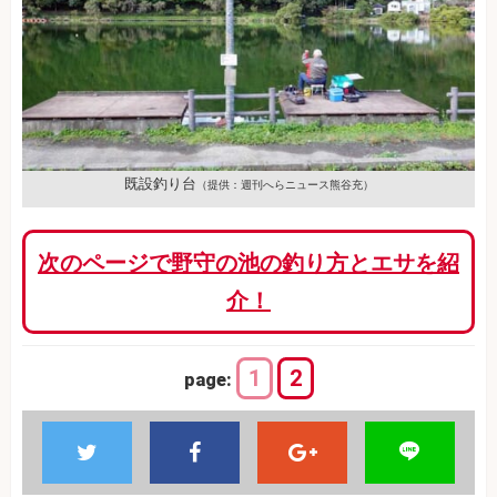
既設釣り台
（提供：週刊へらニュース熊谷充）
次のページで野守の池の釣り方とエサを紹
介！
1
2
page: