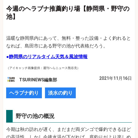
今週のヘラブナ推薦釣り場【静岡県・野守の
池】
温暖な静岡県内にあって、無料・整った設備・よく釣れると
なれば、島田市にある野守の池が代表格だろう。
●
静岡県のリアルタイム天気＆風波情報
（アイキャッチ画像提供：週刊へらニュース熊谷充）
2021年11月16日
TSURINEWS編集部
ヘラブナ釣り
淡水の釣り
野守の池の概況
今期は秋の訪れが遅く、まだまだ両ダンゴで爆釣できるほど
の高活性。しかし今後水温が下がれば、底釣りがより楽しめ