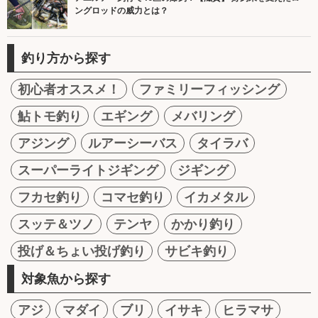
ングロッドの威力とは？
釣り方から探す
初心者オススメ！
ファミリーフィッシング
鮎トモ釣り
エギング
メバリング
アジング
ルアーシーバス
タイラバ
スーパーライトジギング
ジギング
フカセ釣り
コマセ釣り
イカメタル
スッテ＆ツノ
テンヤ
かかり釣り
投げ＆ちょい投げ釣り
サビキ釣り
対象魚から探す
アジ
マダイ
ブリ
イサキ
ヒラマサ