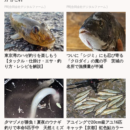
PR(合同会社デジタルファーム )
PR(合同会社デジタルファーム )
東京湾のハゼ釣りを楽しもう
ついに「シジミ」にも忍び寄る
【タックル・仕掛け・エサ・釣
「クロダイ」の魔の手 茨城の
り方・レシピを解説】
名所で漁獲量が半減
夕マヅメが勝負！夏夜のウナギ
アユイングで20cm級アユ16匹
釣りで本命5匹手中 天然ミミズ
キャッチ【京都】虹色鮎カラー