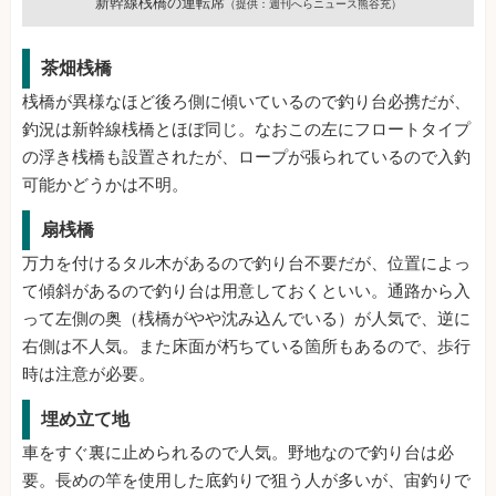
新幹線桟橋の運転席
（提供：週刊へらニュース熊谷充）
茶畑桟橋
桟橋が異様なほど後ろ側に傾いているので釣り台必携だが、
釣況は新幹線桟橋とほぼ同じ。なおこの左にフロートタイプ
の浮き桟橋も設置されたが、ロープが張られているので入釣
可能かどうかは不明。
扇桟橋
万力を付けるタル木があるので釣り台不要だが、位置によっ
て傾斜があるので釣り台は用意しておくといい。通路から入
って左側の奥（桟橋がやや沈み込んでいる）が人気で、逆に
右側は不人気。また床面が朽ちている箇所もあるので、歩行
時は注意が必要。
埋め立て地
車をすぐ裏に止められるので人気。野地なので釣り台は必
要。長めの竿を使用した底釣りで狙う人が多いが、宙釣りで