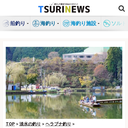
コ
ン
テ
船釣り
海釣り
海釣り施設
ソルト
ン
ツ
へ
ス
キ
ッ
プ
TOP
>
淡水の釣り
>
ヘラブナ釣り
>