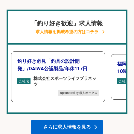
「釣り好き歓迎」求人情報
求人情報を掲載希望の方はコチラ
釣り好き必見「釣具の設計開
福岡「
発」/DAIWA公認製品/年休117日
10時間
株式会社スポーツライフプラネッ
会社名
会社名
ツ
sponsored by 求人ボックス
さらに求人情報を見る