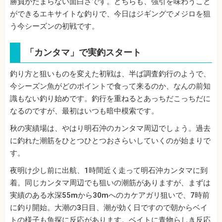
勝負がたまらない面白さです。どちらも、強引を味わうこと
ができるエキサイトな釣りで、今日はジギングでメジロを狙
う今シーズンの初戦です。
「カンタマ」で実釣スタート
釣り方と狙いものを変えた初戦は、半ば調査釣行のようで、
今シーズン魚がどのポイントで食って来るのか、なんの前知
識もない釣り始めです。釣行を重ねるとあっちだこっちだに
なるのですが、最初はいつも暗中模索です。
秋の実績場は、やはり明石沖のカンタマ周辺でしょう。過去
に釣れた潮筋をひとつひとつおさらいしていくのが始まりで
す。
夜明け少し前に出航、1時間近く走って明石沖カンタマに到
着。同じカンタマ周辺でも狙いの潮筋がありますが、まずは
実績のある水深55mから30mへのカケアガリ狙いで、7時前
に釣り開始。大潮の3日目、潮が効く日ですので朝からベイ
トの様子も魚探に反応があります。ベイトに青物らしき反応