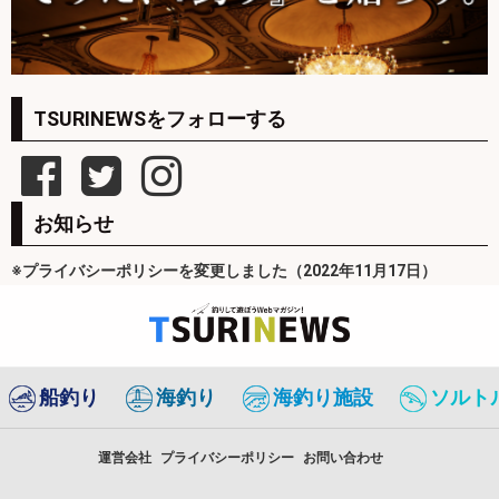
TSURINEWSをフォローする
お知らせ
※プライバシーポリシーを変更しました（2022年11月17日）
船釣り
海釣り
海釣り施設
ソルト
運営会社
プライバシーポリシー
お問い合わせ