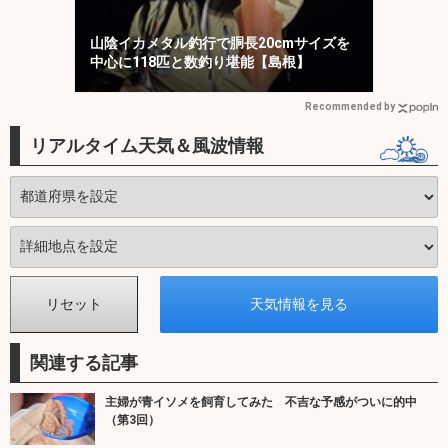
山陰イカメタル釣行で胴長20cmサイズを
中心に118匹と数釣り堪能【島根】
Recommended by
リアルタイム天気＆風波情報
関連する記事
主婦が青イソメを飼育してみた 不吉な予感がついに的中
（第3回）