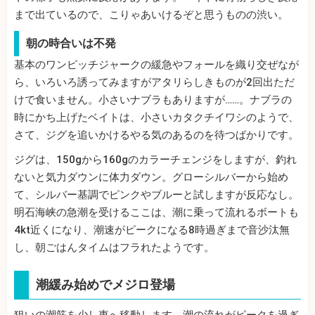
まで出ているので、こりゃあいけるぞと思うものの渋い。
朝の時合いは不発
基本のワンピッチジャークの緩急やフォールを織り交ぜなが
ら、いろいろ誘ってみますがアタリらしきものが2回出ただ
けで食いません。小さいナブラもありますが……。ナブラの
時にかち上げたベイトは、小さいカタクチイワシのようで、
さて、ジグを追いかけるやる気のあるのを待つばかりです。
ジグは、150gから160gのカラーチェンジをしますが、釣れ
ないと気力ダウンに体力ダウン。グローシルバーから始め
て、シルバー基調でピンクやブルーと試しますが反応なし。
明石海峡の急潮を受けるここは、潮に乗って流れるボートも
4kt近くになり、潮速がピークになる8時過ぎまで音沙汰無
し、朝ごはんタイムはフラれたようです。
潮緩み始めでメジロ登場
狙いの潮筋を少し東へ移動します。潮の流れがピークを過ぎ