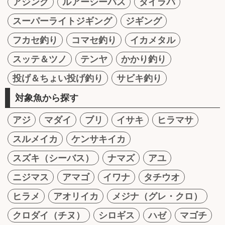
アジング
ルアーシーバス
タイラバ
スーパーライトジギング
ジギング
フカセ釣り
コマセ釣り
イカメタル
スッテ＆ツノ
テンヤ
かかり釣り
投げ＆ちょい投げ釣り
サビキ釣り
対象魚から探す
アジ
マダイ
ブリ
イサキ
ヒラマサ
スルメイカ
ケンサキイカ
スズキ（シーバス）
ナマズ
アユ
ニジマス
アマゴ
イワナ
タチウオ
ヒラメ
アオリイカ
メジナ（グレ・クロ）
クロダイ（チヌ）
シロギス
ハゼ
マゴチ