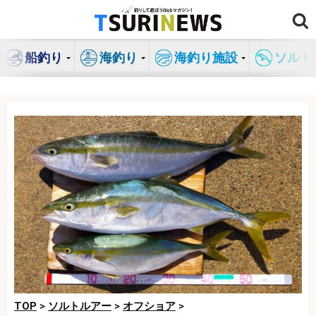
コ
ン
テ
船釣り
海釣り
海釣り施設
ソルト
ン
ツ
へ
ス
キ
ッ
プ
TOP
>
ソルトルアー
>
オフショア
>