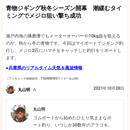
青物ジギング秋冬シーズン開幕 潮緩むタイ
ミングでメジロ狙い撃ち成功
瀬戸内海の播磨灘でもメーターオーバーや10kg超を狙える
のが、秋から冬の青物です。今回はマイボートでジギング釣
行し、メジロ2匹にハマチをキャッチした釣行をリポートし
ます。
●
兵庫県のリアルタイム天気＆風波情報
（アイキャッチ画像提供：TSURINEWSライター丸山明）
2021年10月28日
丸山明
丸山明
ゴムボートから始めたひとり気ままなボ
ート釣り、いつしか30数年のアラコキ。