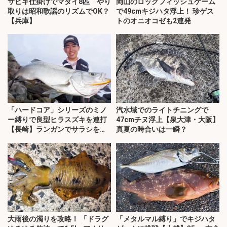
サビキ仕掛けでマダイ8匹 やり
岡山のロックフィッシュゲーム
取りは昭和歌謡のリズムでOK？
で49cmキジハタ浮上！ 珍ゲス
【兵庫】
トのオニオコゼも2連発
「ハードコア」シリーズのミノ
汽水域でのライトチニングで
ー縛りで良型ヒラスズキを連打
47cmチヌ浮上【泉大津・大阪】
【長崎】ランガンでサラシを攻
真夏の時合いは一瞬？
略！
大雨後の濁りを攻略！ 「ドラグ
「メタルマル縛り」でキジハタ