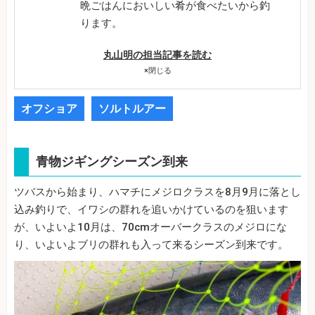
晩ごはんにおいしい肴が食べたいから釣
ります。
丸山明の担当記事を読む
×
閉じる
オフショア
ソルトルアー
青物ジギングシーズン到来
ツバスから始まり、ハマチにメジロクラスを8月9月に落とし
込み釣りで、イワシの群れを追いかけているのを狙います
が、いよいよ10月は、70cmオーバークラスのメジロにな
り、いよいよブリの群れも入って来るシーズン到来です。