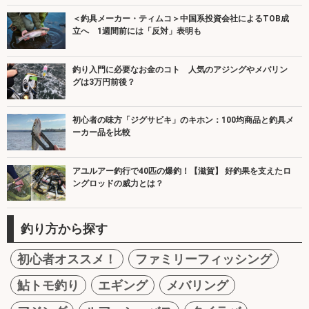
＜釣具メーカー・ティムコ＞中国系投資会社によるTOB成
立へ 1週間前には「反対」表明も
釣り入門に必要なお金のコト 人気のアジングやメバリン
グは3万円前後？
初心者の味方「ジグサビキ」のキホン：100均商品と釣具メ
ーカー品を比較
アユルアー釣行で40匹の爆釣！【滋賀】 好釣果を支えたロ
ングロッドの威力とは？
釣り方から探す
初心者オススメ！
ファミリーフィッシング
鮎トモ釣り
エギング
メバリング