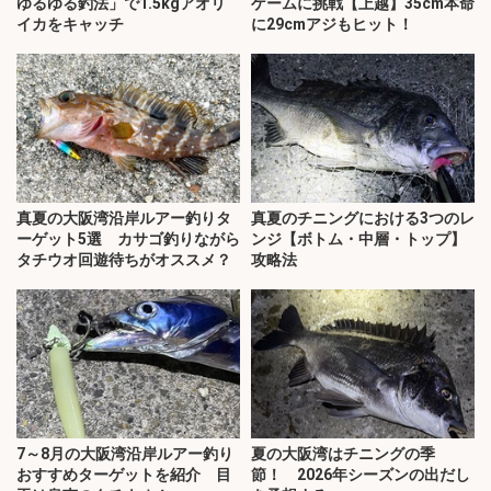
ゆるゆる釣法」で1.5kgアオリ
ゲームに挑戦【上越】35cm本命
イカをキャッチ
に29cmアジもヒット！
真夏の大阪湾沿岸ルアー釣りタ
真夏のチニングにおける3つのレ
ーゲット5選 カサゴ釣りながら
ンジ【ボトム・中層・トップ】
タチウオ回遊待ちがオススメ？
攻略法
7～8月の大阪湾沿岸ルアー釣り
夏の大阪湾はチニングの季
おすすめターゲットを紹介 目
節！ 2026年シーズンの出だし