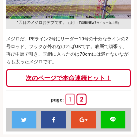
1匹目のメジロおデブです。
（提供：TSURINEWSライター丸山明）
メジロだ。PEライン2号にリーダー10号の十分なラインの2
号ロッド、フックが外れなければOKです。底層で頑張り、
再び中層で引き、玉網に入ったのは70cmには満たないなが
らも太ったメジロです。
次のページで本命連続ヒット！
1
2
page: