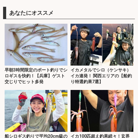
あなたにオススメ
早朝3時間限定のボート釣りでシ
イカメタルでシロ（ケンサキ）
ロギスを快釣！【兵庫】ゲスト
イカ連発！ 関西エリアの【船釣
交じりでヒット多発
り特選釣果7選】
船シロギス釣りで平均20cm級の
イカ100匹超え釣果続々！玄界