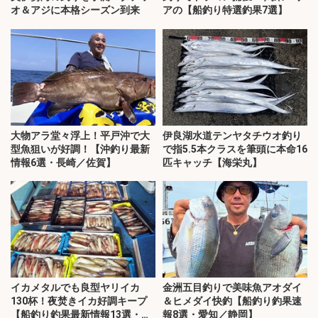
オ＆アジに本格シーズン到来
アの【船釣り特選釣果7選】
大物アラ堂々浮上！平戸沖で大
伊良湖水道テンヤタチウオ釣り
型魚狙いが好調！【沖釣り最新
で指5.5本クラスを筆頭に本命16
情報6選・長崎／佐賀】
匹キャッチ【海栄丸】
イカメタルでも良型ヤリイカ
金洲五目釣りで美味魚アオダイ
130杯！夜焚きイカ好調キープ
＆ヒメダイ快釣【船釣り釣果速
【船釣り釣果最新情報13選・玄
報8選・愛知／静岡】