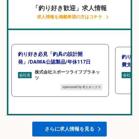
「釣り好き歓迎」求人情報
求人情報を掲載希望の方はコチラ
釣り好き必見「釣具の設計開
釣り具
発」/DAIWA公認製品/年休117日
費支給
株式会社スポーツライフプラネッ
会社名
会社名
ツ
sponsored by 求人ボックス
さらに求人情報を見る