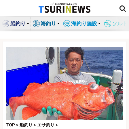
コ
ン
テ
船釣り
海釣り
海釣り施設
ソルト
ン
ツ
へ
ス
キ
ッ
プ
TOP
>
船釣り
>
エサ釣り
>