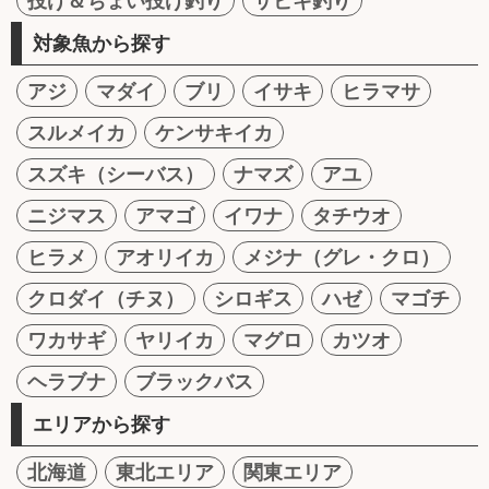
投げ＆ちょい投げ釣り
サビキ釣り
対象魚から探す
アジ
マダイ
ブリ
イサキ
ヒラマサ
スルメイカ
ケンサキイカ
スズキ（シーバス）
ナマズ
アユ
ニジマス
アマゴ
イワナ
タチウオ
ヒラメ
アオリイカ
メジナ（グレ・クロ）
クロダイ（チヌ）
シロギス
ハゼ
マゴチ
ワカサギ
ヤリイカ
マグロ
カツオ
ヘラブナ
ブラックバス
エリアから探す
北海道
東北エリア
関東エリア