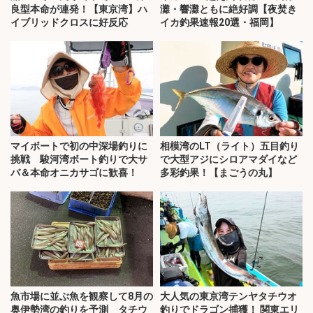
良型本命が連発！【東京湾】ハ
灘・響灘ともに絶好調【夜焚き
イブリッドクロスに好反応
イカ釣果速報20選・福岡】
マイボートで初の中深場釣りに
相模湾のLT（ライト）五目釣り
挑戦 駿河湾ボート釣りで大サ
で大型アジにシロアマダイなど
バ＆本命オニカサゴに歓喜！
多彩釣果！【まごうの丸】
魚市場に並ぶ魚を観察して8月の
大人気の東京湾テンヤタチウオ
奥伊勢湾の釣りを予測 タチウ
釣りでドラゴン捕獲！ 関東エリ