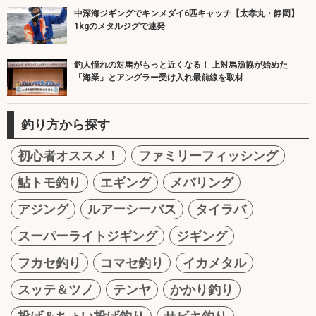
中深海ジギングでキンメダイ6匹キャッチ【太孝丸・静岡】
1kgのメタルジグで連発
釣人憧れの対馬がもっと近くなる！ 上対馬漁協が始めた
「海業」とアングラー受け入れ最前線を取材
釣り方から探す
初心者オススメ！
ファミリーフィッシング
鮎トモ釣り
エギング
メバリング
アジング
ルアーシーバス
タイラバ
スーパーライトジギング
ジギング
フカセ釣り
コマセ釣り
イカメタル
スッテ＆ツノ
テンヤ
かかり釣り