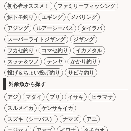
初心者オススメ！
ファミリーフィッシング
鮎トモ釣り
エギング
メバリング
アジング
ルアーシーバス
タイラバ
スーパーライトジギング
ジギング
フカセ釣り
コマセ釣り
イカメタル
スッテ＆ツノ
テンヤ
かかり釣り
投げ＆ちょい投げ釣り
サビキ釣り
対象魚から探す
アジ
マダイ
ブリ
イサキ
ヒラマサ
スルメイカ
ケンサキイカ
スズキ（シーバス）
ナマズ
アユ
ニジマス
アマゴ
イワナ
タチウオ