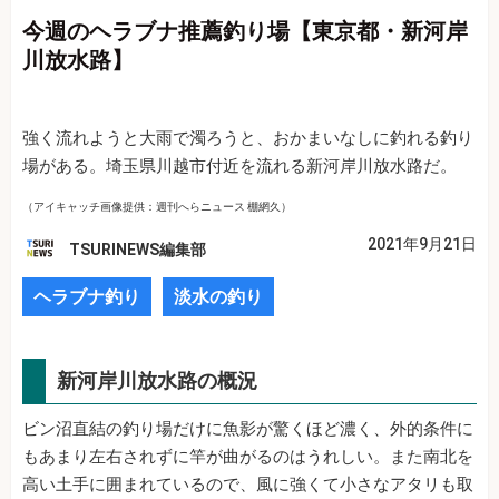
今週のヘラブナ推薦釣り場【東京都・新河岸
川放水路】
強く流れようと大雨で濁ろうと、おかまいなしに釣れる釣り
場がある。埼玉県川越市付近を流れる新河岸川放水路だ。
（アイキャッチ画像提供：週刊へらニュース 棚網久）
2021年9月21日
TSURINEWS編集部
ヘラブナ釣り
淡水の釣り
新河岸川放水路の概況
ビン沼直結の釣り場だけに魚影が驚くほど濃く、外的条件に
もあまり左右されずに竿が曲がるのはうれしい。また南北を
高い土手に囲まれているので、風に強くて小さなアタリも取