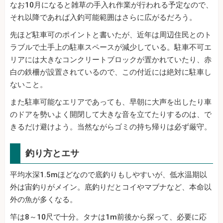
なお10月になると雑草の手入れ作業が行われる予定なので、
それ以降であれば入釣可能範囲はさらに広がるだろう。
先ほど駐車可のポイントと書いたが、近年は周辺住民とのト
ラブルで土手上の駐車スペースが減少している。駐車不可エ
リアには大きなコンクリートブロックが置かれていたり、赤
白の鉄柵が設置されているので、この付近には絶対に駐車し
ないこと。
また駐車可能なエリアであっても、早朝に大声を出したり車
のドアを勢いよく開閉して大きな音を立てたりするのは、で
きるだけ避けよう。当然ながらゴミの持ち帰りは必ず厳守。
釣り方とエサ
平均水深1.5mほどなので底釣りもしやすいが、低水温期以
外は宙釣りがメイン。底釣りだとコイやマブナなど、本命以
外の魚が多くなる。
竿は8～10尺で十分。タナは1m前後から探って、必要に応