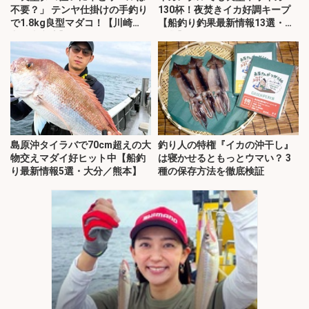
不要？」 テンヤ仕掛けの手釣り
130杯！夜焚きイカ好調キープ
で1.8kg良型マダコ！【川崎
【船釣り釣果最新情報13選・玄
丸・東京湾】
界灘】
島原沖タイラバで70cm超えの大
釣り人の特権『イカの沖干し』
物交えマダイ好ヒット中【船釣
は寝かせるともっとウマい？ 3
り最新情報5選・大分／熊本】
種の保存方法を徹底検証