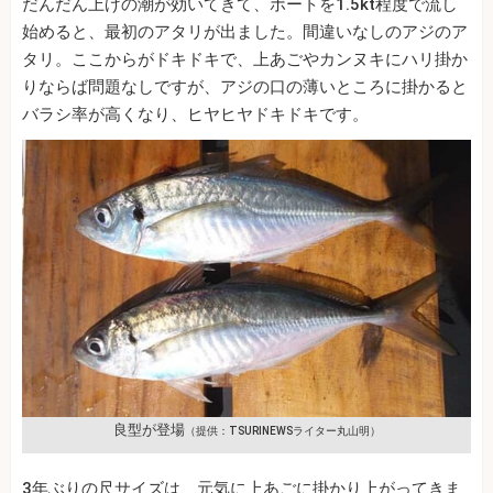
だんだん上げの潮が効いてきて、ボートを1.5kt程度で流し
始めると、最初のアタリが出ました。間違いなしのアジのア
タリ。ここからがドキドキで、上あごやカンヌキにハリ掛か
りならば問題なしですが、アジの口の薄いところに掛かると
バラシ率が高くなり、ヒヤヒヤドキドキです。
良型が登場
（提供：TSURINEWSライター丸山明）
3年ぶりの尺サイズは、元気に上あごに掛かり上がってきま