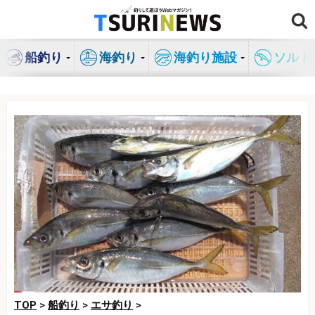
コ
ン
テ
船釣り
海釣り
海釣り施設
ソルト
ン
ツ
へ
ス
キ
ッ
プ
TOP
>
船釣り
>
エサ釣り
>