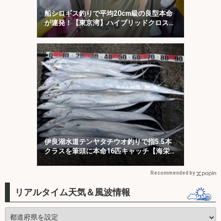
船シロギス釣りで平均20cm級の良型本命
が連発！【東京湾】ハイブリッドクロスに
好反応
伊良湖水道テンヤタチウオ釣りで指5.5本
クラスを筆頭に本命16匹キャッチ【海栄
丸】
Recommended by
リアルタイム天気＆風波情報