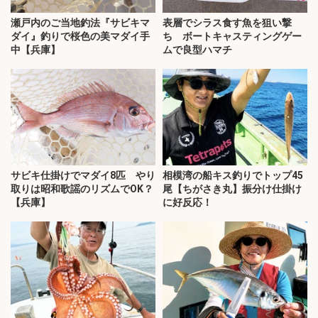
瀬戸内のご当地釣法『サビキマ
表層でシラス食す魚を狙い撃
ダイ』釣りで桜色の美マダイ手
ち ボートキャスティングゲー
中【兵庫】
ムで良型ハマチ
サビキ仕掛けでマダイ8匹 やり
相模湾の船キス釣りでトップ45
取りは昭和歌謡のリズムでOK？
尾【ちがさき丸】振分け仕掛け
【兵庫】
に好反応！