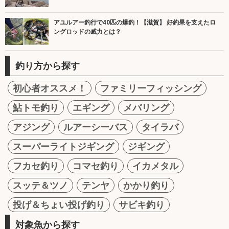
アユルアー釣行で40匹の爆釣！【滋賀】 好釣果を支えたロ
ングロッドの威力とは？
釣り方から探す
初心者オススメ！
ファミリーフィッシング
鮎トモ釣り
エギング
メバリング
アジング
ルアーシーバス
タイラバ
スーパーライトジギング
ジギング
フカセ釣り
コマセ釣り
イカメタル
スッテ＆ツノ
テンヤ
かかり釣り
投げ＆ちょい投げ釣り
サビキ釣り
対象魚から探す