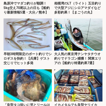
島原沖でマダコ釣りが順調！
相模湾のLT（ライト）五目釣り
5kg交え70尾以上の日も【船釣
で大型アジにシロアマダイなど
り最新情報5選・大分／熊本】
多彩釣果！【まごうの丸】
早朝3時間限定のボート釣りでシ
大人気の東京湾テンヤタチウオ
ロギスを快釣！【兵庫】ゲスト
釣りでドラゴン捕獲！ 関東エリ
交じりでヒット多発
アの【船釣り特選釣果7選】
「良型タコ狙いに竿とリールは
イカメタルでも良型ヤリイカ