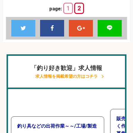
1
2
page:
「釣り好き歓迎」求人情報
求人情報を掲載希望の方はコチラ
販売ス
釣り具などの出荷作業～～/工場/製造
く作業