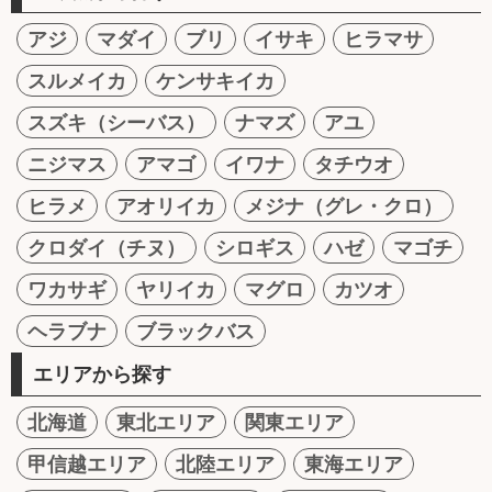
アジ
マダイ
ブリ
イサキ
ヒラマサ
スルメイカ
ケンサキイカ
スズキ（シーバス）
ナマズ
アユ
ニジマス
アマゴ
イワナ
タチウオ
ヒラメ
アオリイカ
メジナ（グレ・クロ）
クロダイ（チヌ）
シロギス
ハゼ
マゴチ
ワカサギ
ヤリイカ
マグロ
カツオ
ヘラブナ
ブラックバス
エリアから探す
北海道
東北エリア
関東エリア
甲信越エリア
北陸エリア
東海エリア