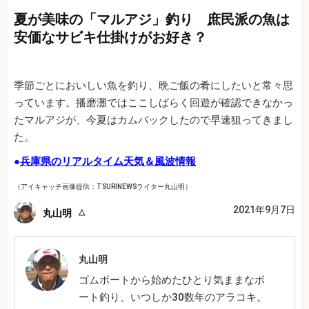
夏が美味の「マルアジ」釣り 庶民派の魚は
安価なサビキ仕掛けがお好き？
季節ごとにおいしい魚を釣り、晩ご飯の肴にしたいと常々思
っています。播磨灘ではここしばらく回遊が確認できなかっ
たマルアジが、今夏はカムバックしたので早速狙ってきまし
た。
●
兵庫県のリアルタイム天気＆風波情報
（アイキャッチ画像提供：TSURINEWSライター丸山明）
2021年9月7日
丸山明
丸山明
ゴムボートから始めたひとり気ままなボ
ート釣り、いつしか30数年のアラコキ。