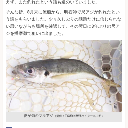
えず、また釣れたという話も遠のいていました。
そんな折、8月末に僚船から、明石沖で尺アジが釣れたとい
う話をもらいました。少々久しぶりの話題だけに信じられな
い思いながらも場所を確認して、その翌日に3年ぶりの尺ア
ジを播磨灘で狙いに出ました。
夏が旬のマルアジ
（提供：TSURINEWSライター丸山明）