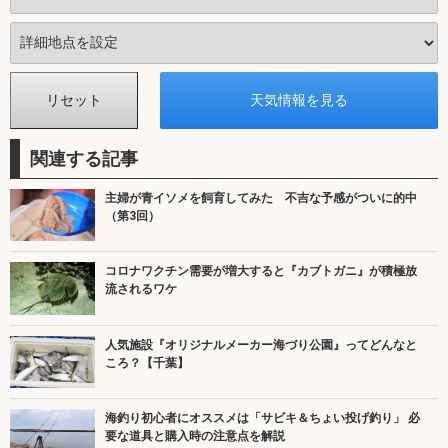
関連する記事
主婦が青イソメを飼育してみた 不吉な予感がついに的中
（第3回）
コロナワクチン需要が増大すると『カブトガニ』が積極放
流されるワケ
人気施設『オリジナルメーカー海づり公園』ってどんなと
ころ？【千葉】
海釣り初心者にオススメは「サビキ＆ちょい投げ釣り」 必
要な道具と購入時の注意点を解説