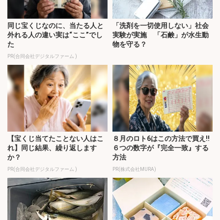
同じ宝くじなのに、当たる人と
「洗剤を一切使用しない」社会
外れる人の違い実は“ここ”でし
実験が実施 「石鹸」が水生動
た
物を守る？
PR(合同会社デジタルファーム )
【宝くじ当てたことない人はこ
８月のロト6はこの方法で買え!!
れ】同じ結果、繰り返します
６つの数字が『完全一致』する
か？
方法
PR(合同会社デジタルファーム )
PR(株式会社MURA)