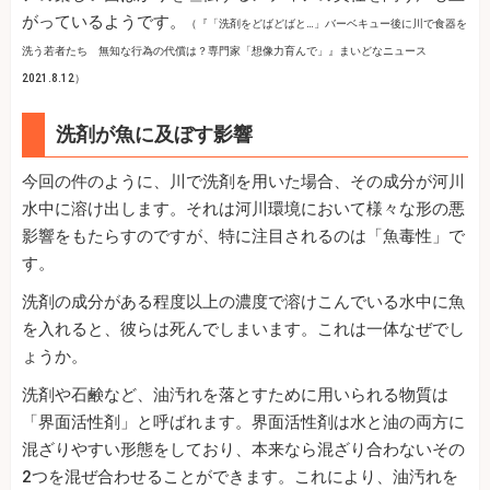
がっているようです。
（『「洗剤をどばどばと…」バーベキュー後に川で食器を
洗う若者たち 無知な行為の代償は？専門家「想像力育んで」』まいどなニュース
2021.8.12）
洗剤が魚に及ぼす影響
今回の件のように、川で洗剤を用いた場合、その成分が河川
水中に溶け出します。それは河川環境において様々な形の悪
影響をもたらすのですが、特に注目されるのは「魚毒性」で
す。
洗剤の成分がある程度以上の濃度で溶けこんでいる水中に魚
を入れると、彼らは死んでしまいます。これは一体なぜでし
ょうか。
洗剤や石鹸など、油汚れを落とすために用いられる物質は
「界面活性剤」と呼ばれます。界面活性剤は水と油の両方に
混ざりやすい形態をしており、本来なら混ざり合わないその
2つを混ぜ合わせることができます。これにより、油汚れを