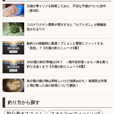
主婦が青イソメを飼育してみた 不吉な予感がついに的中
（第3回）
コロナワクチン需要が増大すると『カブトガニ』が積極放
流されるワケ
船釣りの移動時に最適！プニョンと臀部にフィットする
「尻枕」？【今週の釣りニュース5選】
2025夏の釣行準備はOK？ ＜熱中症対策＞から＜海を救う
釣り大会＞まで【今週の釣りニュース8選】
魚介類の揚げ物は美味しいけど油跳ねがち！ 破裂防止対策
と飛び散った油の処理について解説！
釣り方から探す
初心者オススメ！
ファミリーフィッシング