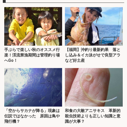
手ぶらで楽しい秋のオススメ行
【福岡】沖釣り最新釣果 落と
楽！渓流禁漁期間は管理釣り場
し込み＆イカ泳がせで良型アラ
へGo！
など好土産
「空からサカナが降る」現象は
和食の大敵アニサキス 革新的
伝説ではなかった 原因は鳥や
殺虫技術よりも正しい知識と意
飛行機？
識が大事？