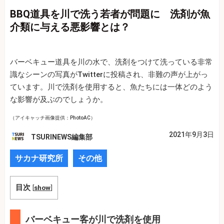
BBQ道具を川で洗う若者が問題に 洗剤が魚
介類に与える悪影響とは？
バーベキュー道具を川の水で、洗剤をつけて洗っている非常
識なシーンの写真がTwitterに投稿され、非難の声が上がっ
ています。川で洗剤を使用すると、魚たちには一体どのよう
な影響が及ぶのでしょうか。
（アイキャッチ画像提供：PhotoAC）
2021年9月3日
TSURINEWS編集部
サカナ研究所
その他
目次
[
show
]
バーベキュー客が川で洗剤を使用