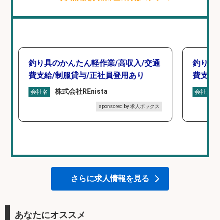
釣り具のかんたん軽作業/高収入/交通
釣り具
費支給/制服貸与/正社員登用あり
費支給
株式会社REnista
会社名
会社名
sponsored by 求人ボックス
さらに求人情報を見る
あなたにオススメ