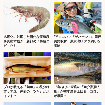
温暖化に対応した新たな養殖種
FMヨコハマ「ザバーン」に同行
を見出す動き 新顔の「養殖エ
実釣取材 東京湾LTアジ釣りを
ビ」たち
堪能
プロが教える「旬魚」の見分け
18年ぶりに家庭の「魚介類購入
方：アユ 体表の『ツヤ』がポ
量」が前年度を上回る コロナ
イント？
が原因？