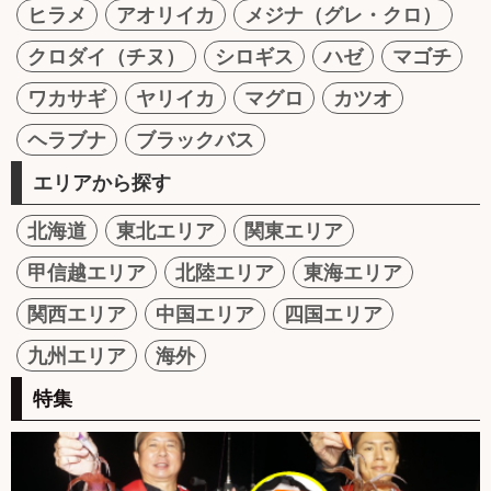
ヒラメ
アオリイカ
メジナ（グレ・クロ）
クロダイ（チヌ）
シロギス
ハゼ
マゴチ
ワカサギ
ヤリイカ
マグロ
カツオ
ヘラブナ
ブラックバス
エリアから探す
北海道
東北エリア
関東エリア
甲信越エリア
北陸エリア
東海エリア
関西エリア
中国エリア
四国エリア
九州エリア
海外
特集