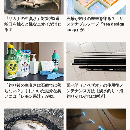
『サカナの生臭さ』対策法3選
石鹸が釣りの未来を守る？ サ
蛇口を触ると嫌なニオイが消せ
ステナブルソープ『sea design
る？
soap』が...
「釣り後の生臭さは石鹸では落
延べ竿（ノベザオ）の使用後メ
ちない？」手についた厄介な臭
ンテナンス方法【淡水釣り・海
いには「レモン果汁」が効...
釣りそれぞれに解説】