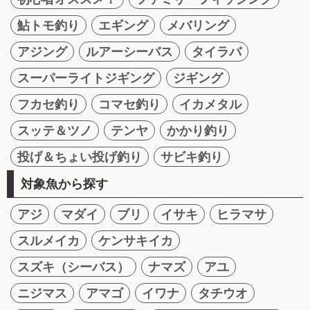
鮎トモ釣り
エギング
メバリング
アジング
ルアーシーバス
タイラバ
スーパーライトジギング
ジギング
フカセ釣り
コマセ釣り
イカメタル
スッテ＆ツノ
テンヤ
かかり釣り
投げ＆ちょい投げ釣り
サビキ釣り
対象魚から探す
アジ
マダイ
ブリ
イサキ
ヒラマサ
スルメイカ
ケンサキイカ
スズキ（シーバス）
ナマズ
アユ
ニジマス
アマゴ
イワナ
タチウオ