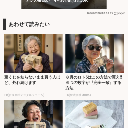
アジの酢洗い 4～5分漬ければOK
Recommended by
宝くじを知らないまま買う人ほ
８月のロト6はこの方法で買え!!
ど、外れ続けます
６つの数字が『完全一致』する
方法
PR(合同会社デジタルファーム)
PR(株式会社MURA)