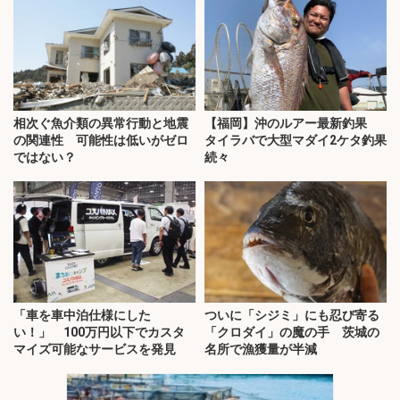
相次ぐ魚介類の異常行動と地震
【福岡】沖のルアー最新釣果
の関連性 可能性は低いがゼロ
タイラバで大型マダイ2ケタ釣果
ではない？
続々
「車を車中泊仕様にした
ついに「シジミ」にも忍び寄る
い！」 100万円以下でカスタ
「クロダイ」の魔の手 茨城の
マイズ可能なサービスを発見
名所で漁獲量が半減