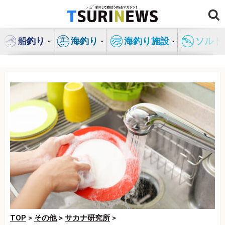
コ
ン
テ
船釣り
海釣り
海釣り施設
ソルト
ン
ツ
へ
ス
キ
ッ
プ
TOP
>
その他
>
サカナ研究所
>