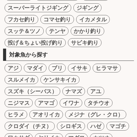
スーパーライトジギング
ジギング
フカセ釣り
コマセ釣り
イカメタル
スッテ＆ツノ
テンヤ
かかり釣り
投げ＆ちょい投げ釣り
サビキ釣り
対象魚から探す
アジ
マダイ
ブリ
イサキ
ヒラマサ
スルメイカ
ケンサキイカ
スズキ（シーバス）
ナマズ
アユ
ニジマス
アマゴ
イワナ
タチウオ
ヒラメ
アオリイカ
メジナ（グレ・クロ）
クロダイ（チヌ）
シロギス
ハゼ
マゴチ