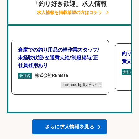
「釣り好き歓迎」求人情報
求人情報を掲載希望の方はコチラ
倉庫での釣り用品の軽作業スタッフ/
釣り具
未経験歓迎/交通費支給/制服貸与/正
費支給
社員登用あり
会社名
株式会社REnista
会社名
sponsored by 求人ボックス
さらに求人情報を見る