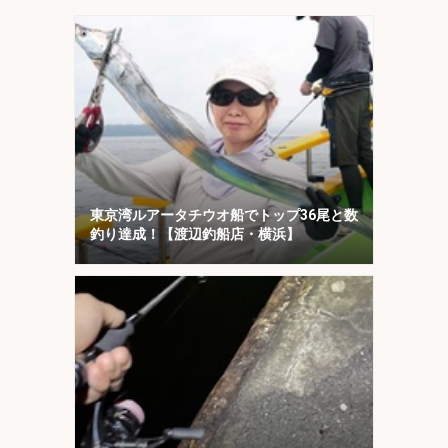
説】
東京湾ルアータチウオ船でトップ36尾と数
釣り達成！【渡辺釣船店・横浜】