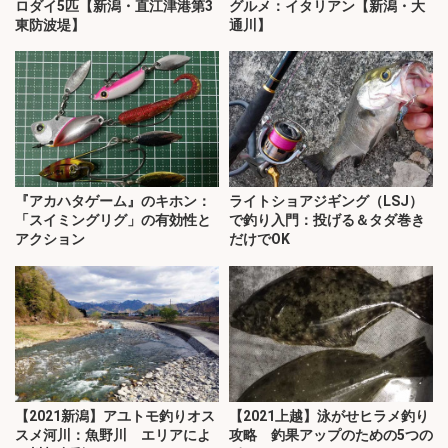
ロダイ5匹【新潟・直江津港第3
グルメ：イタリアン【新潟・大
東防波堤】
通川】
『アカハタゲーム』のキホン：
ライトショアジギング（LSJ）
「スイミングリグ」の有効性と
で釣り入門：投げる＆タダ巻き
アクション
だけでOK
【2021新潟】アユトモ釣りオス
【2021上越】泳がせヒラメ釣り
スメ河川：魚野川 エリアによ
攻略 釣果アップのための5つの