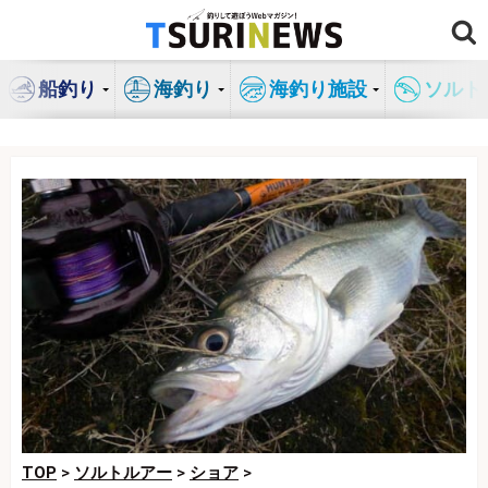
コ
ン
テ
船釣り
海釣り
海釣り施設
ソルト
ン
ツ
へ
ス
キ
ッ
プ
TOP
>
ソルトルアー
>
ショア
>