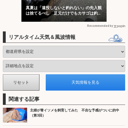
真夏は「遠投しないと釣れない」の先入観
は捨てるべし 足元だけでもカサゴは釣れ
る！
Recommended by
リアルタイム天気＆風波情報
関連する記事
主婦が青イソメを飼育してみた 不吉な予感がついに的中
（第3回）