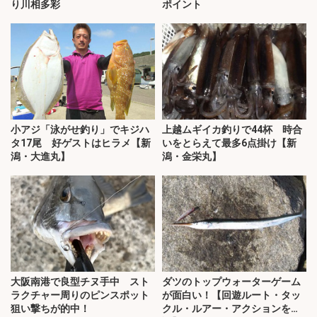
り川相多彩
ポイント
小アジ「泳がせ釣り」でキジハ
上越ムギイカ釣りで44杯 時合
タ17尾 好ゲストはヒラメ【新
いをとらえて最多6点掛け【新
潟・大進丸】
潟・金栄丸】
大阪南港で良型チヌ手中 スト
ダツのトップウォーターゲーム
ラクチャー周りのピンスポット
が面白い！【回遊ルート・タッ
狙い撃ちが的中！
クル・ルアー・アクションを解