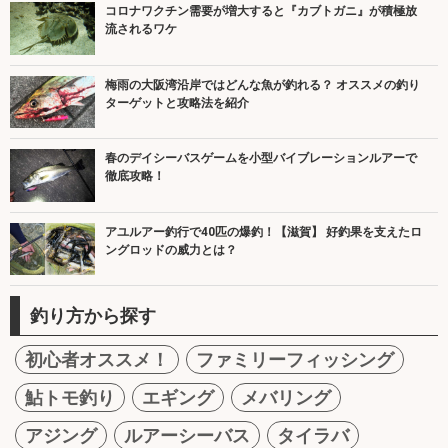
コロナワクチン需要が増大すると『カブトガニ』が積極放
流されるワケ
梅雨の大阪湾沿岸ではどんな魚が釣れる？ オススメの釣り
ターゲットと攻略法を紹介
春のデイシーバスゲームを小型バイブレーションルアーで
徹底攻略！
アユルアー釣行で40匹の爆釣！【滋賀】 好釣果を支えたロ
ングロッドの威力とは？
釣り方から探す
初心者オススメ！
ファミリーフィッシング
鮎トモ釣り
エギング
メバリング
アジング
ルアーシーバス
タイラバ