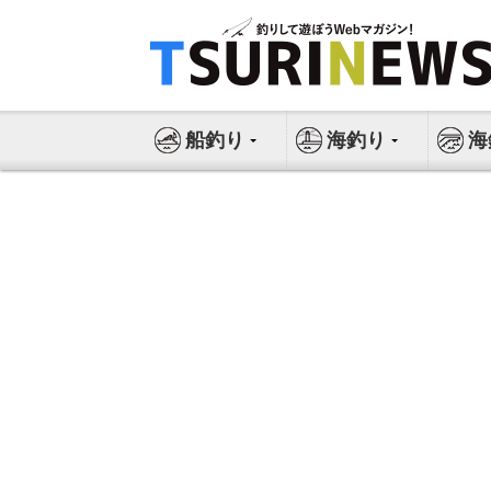
コ
ン
テ
ン
ツ
船釣り
海釣り
海
へ
ス
キ
ッ
プ