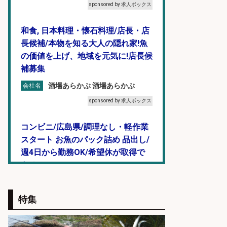
sponsored by 求人ボックス
和食, 日本料理・懐石料理/店長・店
長候補/本物を知る大人の隠れ家!魚
の価値を上げ、地域を元気に!店長候
補募集
酒場あらかぶ 酒場あらかぶ
会社名
sponsored by 求人ボックス
コンビニ/広島県/調理なし・軽作業
スタート お魚のパック詰め 品出し/
週4日から勤務OK/希望休が取得で
きる
株式会社ホットスタッフ五日市
会社名
特集
sponsored by 求人ボックス
福岡「現場監督」/釣り好き歓迎/残