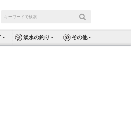
検
検
索:
索
イ
淡水の釣り
その他