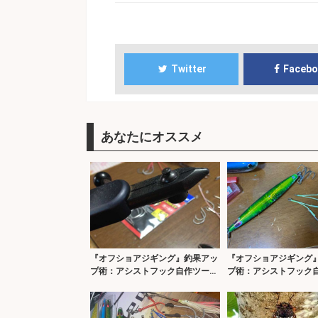
Twitter
Faceb
あなたにオススメ
『オフショアジギング』釣果アッ
『オフショアジギング
プ術：アシストフック自作ツール
プ術：アシストフック
4選
ト4選