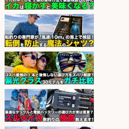
製造企業にてNC旋盤加工機の操作
日勤寮完備
フジアルテ株式会社
会社名
sponsored by 求人ボックス
和食, 日本料理・懐石料理/店長・店
長候補/旬と手作りにこだわる!さか
なの価値を上げ、地域を元気に!店長
候補募集
博多 華吉 博多 華吉
会社名
sponsored by 求人ボックス
配達/ドライバー/ドライバー補助 魚
の梱包 年齢経験不問/完全週休2日で
最低月収33万円保証
株式会社ワイズ
会社名