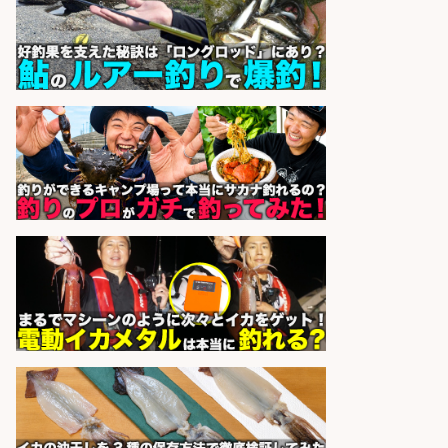
業10時間/経験者歓迎
広松久水産株式会社
会社名
sponsored by 求人ボックス
魚をさばける方必見「鮮魚部門スタ
ッフ」/3つの働き方が選べる
株式会社旬
会社名
sponsored by 求人ボックス
和食, 居酒屋/調理見習い・調理補助/
新鮮な魚料理×おでんの和食居酒屋
の若手スタッフ
サカナのハチベエ 矢場町店
会社名
sponsored by 求人ボックス
製造「組立・加工」/釣り具部品の