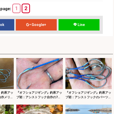
1
2
page:
ook
Google+
Line
』釣果アッ
『オフショアジギング』釣果アッ
『オフショアジギング』釣果アッ
自作メリッ
プ術：アシストフック自作の7つ
プ術：アシストフックのパーツを
の手順
紹介