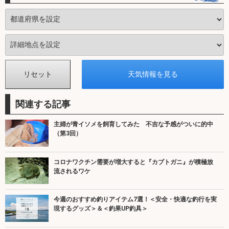
関連する記事
主婦が青イソメを飼育してみた 不吉な予感がついに的中
（第3回）
コロナワクチン需要が増大すると『カブトガニ』が積極放
流されるワケ
今週のおすすめ釣りアイテム7選！＜安全・快適な釣行を実
現するグッズ＞＆＜釣果UP釣具＞