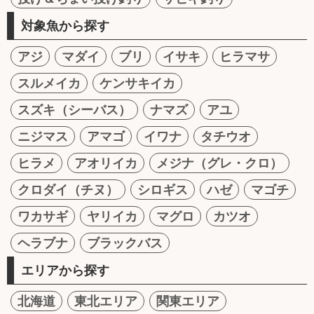
対象魚から探す
アジ
マダイ
ブリ
イサキ
ヒラマサ
スルメイカ
ケンサキイカ
スズキ（シーバス）
ナマズ
アユ
ニジマス
アマゴ
イワナ
タチウオ
ヒラメ
アオリイカ
メジナ（グレ・クロ）
クロダイ（チヌ）
シロギス
ハゼ
マゴチ
ワカサギ
ヤリイカ
マグロ
カツオ
ヘラブナ
ブラックバス
エリアから探す
北海道
東北エリア
関東エリア