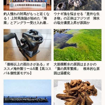
釣人憧れの対馬がもっと近くな
ウナギ漁を悩ませる「意外な生
る！ 上対馬漁協が始めた「海
き物」の正体はフジツボ 湖水
業」とアングラー受け入れ最前
の塩分濃度上昇が原因か
線を取材
「価格以上の面白さがある」オ
大規模断水の原因はまさかの
ススメ海外製リール5選【高コス
「藻の異常繁殖」 根本的な原
パ＆個性派モデル】
因は温暖化