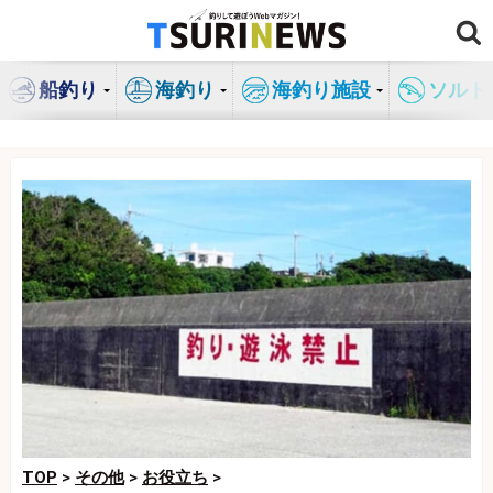
コ
ン
テ
船釣り
海釣り
海釣り施設
ソルト
ン
ツ
へ
ス
キ
ッ
プ
TOP
>
その他
>
お役立ち
>