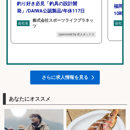
釣り好き必見「釣具の設計開
福岡「
発」/DAIWA公認製品/年休117日
10時間
株式会社スポーツライフプラネッ
会社名
会社名
ツ
sponsored by 求人ボックス
さらに求人情報を見る
あなたにオススメ