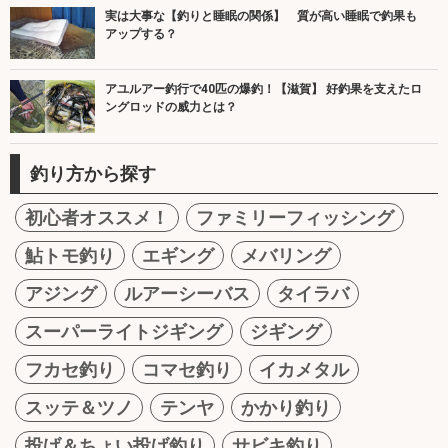
実は大事な【釣りと睡眠の関係】 質が高い睡眠で釣果も
アップする？
アユルアー釣行で40匹の爆釣！【滋賀】 好釣果を支えたロ
ングロッドの威力とは？
釣り方から探す
初心者オススメ！
ファミリーフィッシング
鮎トモ釣り
エギング
メバリング
アジング
ルアーシーバス
タイラバ
スーパーライトジギング
ジギング
フカセ釣り
コマセ釣り
イカメタル
スッテ＆ツノ
テンヤ
かかり釣り
投げ＆ちょい投げ釣り
サビキ釣り