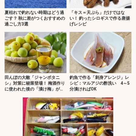
夏枯れで釣れない時期はどう過
「キス＝天ぷら」だけではな
ごす？ 秋に差がつくおすすめの
い！ 釣ったシロギスで作る唐揚
過ごし方3選
げレシピ
田んぼの大敵「ジャンボタニ
釣魚で作る「刺身アレンジ」レ
シ」対策に秘策登場！ 梅酒作り
シピ：マルアジの酢洗い 4～5
に使われた後の「漬け梅」が効
分漬ければOK
く？