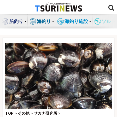
コ
ン
テ
船釣り
海釣り
海釣り施設
ソルト
ン
ツ
へ
ス
キ
ッ
プ
TOP
>
その他
>
サカナ研究所
>