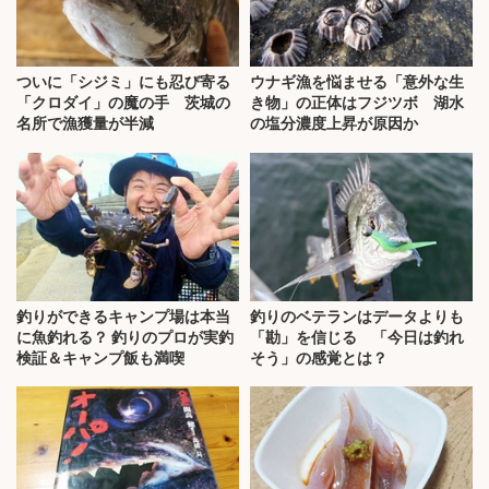
ついに「シジミ」にも忍び寄る
ウナギ漁を悩ませる「意外な生
「クロダイ」の魔の手 茨城の
き物」の正体はフジツボ 湖水
名所で漁獲量が半減
の塩分濃度上昇が原因か
釣りができるキャンプ場は本当
釣りのベテランはデータよりも
に魚釣れる？ 釣りのプロが実釣
「勘」を信じる 「今日は釣れ
検証＆キャンプ飯も満喫
そう」の感覚とは？