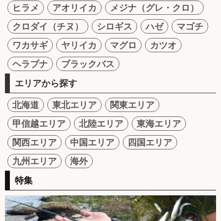
ヒラメ
アオリイカ
メジナ（グレ・クロ）
クロダイ（チヌ）
シロギス
ハゼ
マゴチ
ワカサギ
ヤリイカ
マグロ
カツオ
ヘラブナ
ブラックバス
エリアから探す
北海道
東北エリア
関東エリア
甲信越エリア
北陸エリア
東海エリア
関西エリア
中国エリア
四国エリア
九州エリア
海外
特集