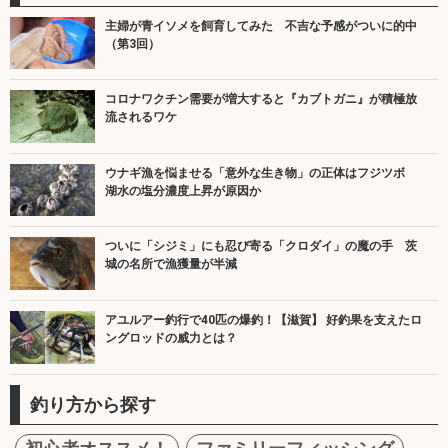
主婦が青イソメを飼育してみた 不吉な予感がついに的中
（第3回）
コロナワクチン需要が増大すると『カブトガニ』が積極放
流されるワケ
ウナギ漁を悩ませる「意外な生き物」の正体はフジツボ
湖水の塩分濃度上昇が原因か
ついに「シジミ」にも忍び寄る「クロダイ」の魔の手 茨
城の名所で漁獲量が半減
アユルアー釣行で40匹の爆釣！【滋賀】 好釣果を支えたロ
ングロッドの威力とは？
釣り方から探す