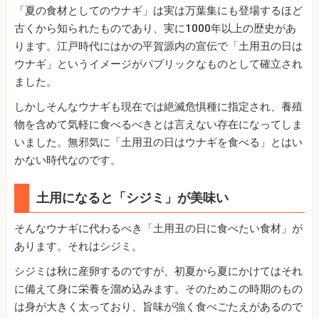
「夏の食材としてのウナギ」は実は万葉集にも登場するほど
古くから知られたものであり、実に1000年以上の歴史があ
ります。江戸時代にはかの平賀源内の宣伝で「土用丑の日は
ウナギ」というイメージがパブリックなものとして確立され
ました。
しかしそんなウナギも現在では絶滅危惧種に指定され、養殖
物を含めて気軽に食べるべきとは言えない存在になってしま
いました。無邪気に「土用丑の日はウナギを食べる」とはい
かない時代なのです。
土用になると「シジミ」が美味い
そんなウナギに代わるべき「土用丑の日に食べたい食材」が
あります。それはシジミ。
シジミは秋に産卵するのですが、初夏から夏にかけてはそれ
に備えて身に栄養を溜め込みます。そのためこの時期のもの
は身が大きく太っており、旨味が強く食べごたえがあるので