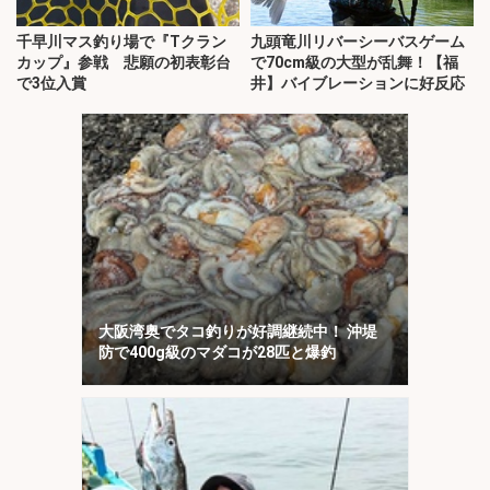
千早川マス釣り場で『Tクラン
九頭竜川リバーシーバスゲーム
カップ』参戦 悲願の初表彰台
で70cm級の大型が乱舞！【福
で3位入賞
井】バイブレーションに好反応
大阪湾奥でタコ釣りが好調継続中！ 沖堤
防で400g級のマダコが28匹と爆釣