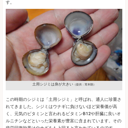
す。
土用シジミは身が大きい
（提供：茸本朗）
この時期のシジミは「土用シジミ」と呼ばれ、通人に珍重さ
れてきました。シジミはウナギに負けないほど栄養価が高
く、元気のビタミンと言われるビタミンB12や肝臓に良いオ
ルニチンなどといった栄養素が豊富に含まれています。その
疲労回復効果はウナギをも上回ると言われているのです。