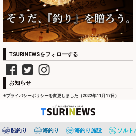
TSURINEWSをフォローする
お知らせ
※プライバシーポリシーを変更しました（2022年11月17日）
船釣り
海釣り
海釣り施設
ソルト