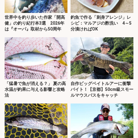
世界中を釣り歩いた作家「開高
釣魚で作る「刺身アレンジ」レ
健」の釣り紀行本3選 2026年
シピ：マルアジの酢洗い 4～5
は『オーパ』取材から50周年
分漬ければOK
「猛暑で魚が消える？」 夏の高
自作ビッグベイトルアーに衝撃
水温が釣果に与える影響と攻略
バイト！【京都】50cm級スモー
法
ルマウスバスをキャッチ