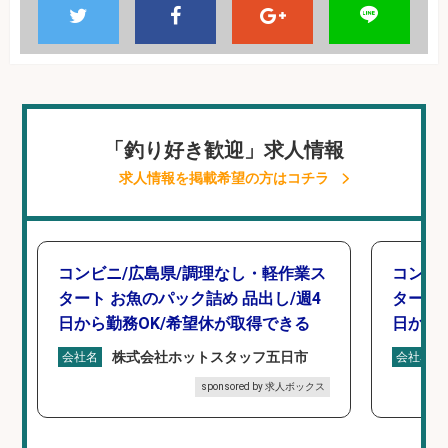
「釣り好き歓迎」求人情報
求人情報を掲載希望の方はコチラ
コンビニ/広島県/調理なし・軽作業ス
コンビ
タート お魚のパック詰め 品出し/週4
タート 
日から勤務OK/希望休が取得できる
日から
株式会社ホットスタッフ五日市
会社名
会社名
sponsored by 求人ボックス