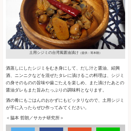
土用シジミの台湾風醤油漬け
（提供：茸本朗）
酒蒸しにしたシジミをむき身にして、だし汁と醤油、紹興
酒、ニンニクなどを混ぜたタレに漬けるこの料理は、シジミ
の身そのものの旨味や歯ごたえを楽しめ、また漬けたあとの
醤油ダレもまた旨みたっぷりの調味料となります。
酒の肴にもごはんのおかずにもピッタリなので、土用シジミ
が手に入ったらぜひ作ってみてください。
＜脇本 哲朗／サカナ研究所＞