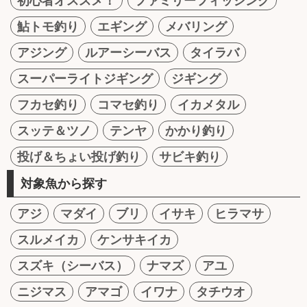
初心者オススメ！
ファミリーフィッシング
鮎トモ釣り
エギング
メバリング
アジング
ルアーシーバス
タイラバ
スーパーライトジギング
ジギング
フカセ釣り
コマセ釣り
イカメタル
スッテ＆ツノ
テンヤ
かかり釣り
投げ＆ちょい投げ釣り
サビキ釣り
対象魚から探す
アジ
マダイ
ブリ
イサキ
ヒラマサ
スルメイカ
ケンサキイカ
スズキ（シーバス）
ナマズ
アユ
ニジマス
アマゴ
イワナ
タチウオ