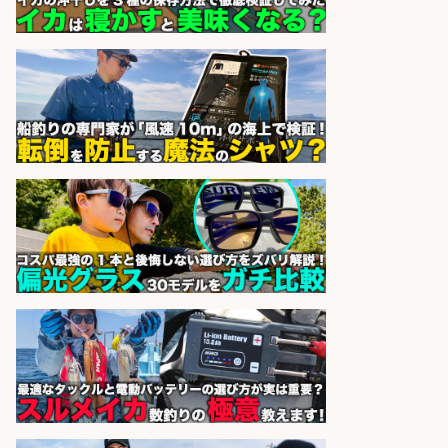
福岡「現場監督」/釣り好き歓迎/残
業10時間/経験者歓迎
広松久水産株式会社
会社名
sponsored by 求人ボックス
居酒屋/料理長・料理長候補/扱う魚
は鮮度抜群!大衆酒場で元気に働く料
理長候補を募集
アカマル屋鮮魚店 府中店
会社名
sponsored by 求人ボックス
居酒屋/キッチンスタッフ/扱う魚は
鮮度抜群!大衆酒場で元気に働くキッ
チンスタッフを募集
アカマル屋鮮魚店 府中店
会社名
sponsored by 求人ボックス