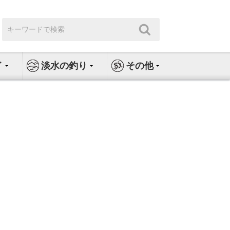
検
検
索:
索
イ
淡水の釣り
その他