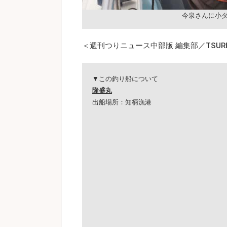
今泉さんに小
＜週刊つりニュース中部版 編集部／TSURI
▼この釣り船について
隆盛丸
出船場所：知柄漁港