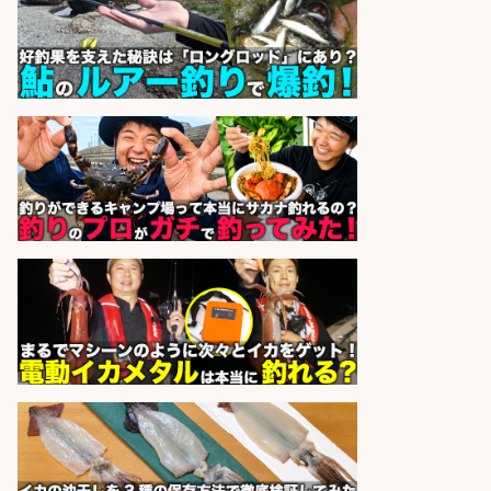
の若手スタッフ
サカナのハチベエ 矢場町店
会社名
sponsored by 求人ボックス
魚の「バイヤー」貴方の目利きでヒ
ットを生む、裁量バイヤー募集
株式会社コムライン
会社名
sponsored by 求人ボックス
和食, 日本料理・懐石料理/店長・店
長候補/ライブ感が満載!魚の価値を
上げ、食とエンタメで地域を元気に!
店長候補募集
魚と肴 いとおかし 魚と肴 いとお
会社名
かし
sponsored by 求人ボックス