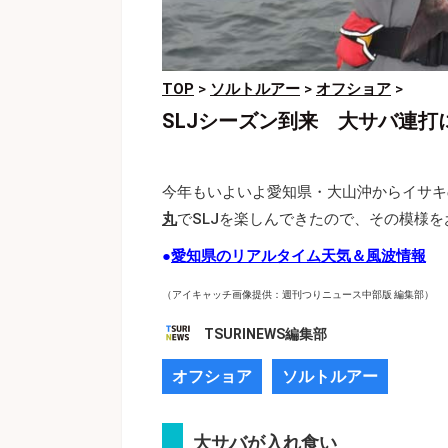
TOP
>
ソルトルアー
>
オフショア
>
SLJシーズン到来 大サバ連
今年もいよいよ愛知県・大山沖からイサキ
丸
でSLJを楽しんできたので、その模様
●
愛知県のリアルタイム天気＆風波情報
（アイキャッチ画像提供：週刊つりニュース中部版 編集部）
TSURINEWS編集部
オフショア
ソルトルアー
大サバが入れ食い