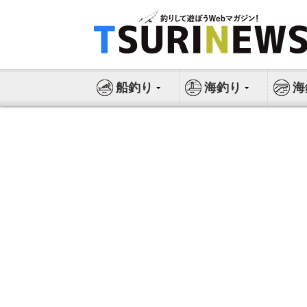
コ
ン
テ
ン
ツ
船釣り
海釣り
海
へ
ス
キ
ッ
プ