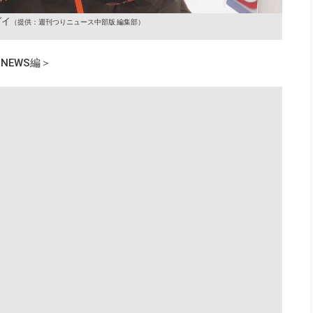
ダイ
（提供：週刊つりニュース中部版 編集部）
NEWS編＞