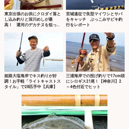
東京出張のお供にクロダイ落と
宮城遠征で良型マイワシとサバ
し込み釣りと深川めしが最
をキャッチ ぶっこみサビキ釣
高！ 運河のデカチヌを狙って
行をレポート
みた
姫路大塩海岸でキス釣りが好
三浦海岸での投げ釣りで17cm頭
調！お手軽「ライトキャストス
にシロギス21尾！【神奈川】2
タイル」で28匹手中【兵庫】
～4色付近でヒット