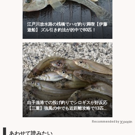
江戸川放水路の桟橋でハゼ釣り満喫【伊藤
遊船】 ズル引き釣法が的中で80匹！
白子漁港での投げ釣りでシロギスが好反応
【三重】強風の中でも近距離攻略で13匹キ
ャッチ
Recommended by