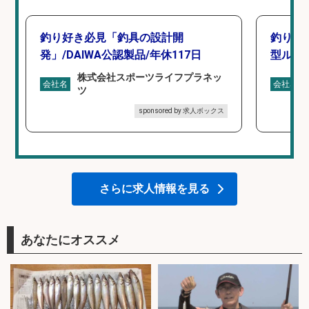
釣り好き必見「釣具の設計開
釣り好
発」/DAIWA公認製品/年休117日
型ルー
株式会社スポーツライフプラネッ
会社名
会社名
ツ
sponsored by 求人ボックス
さらに求人情報を見る
あなたにオススメ