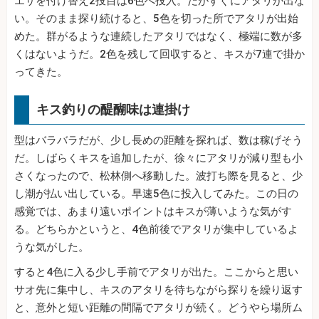
エサを付け替え2投目は6色へ投入。だがすぐにアタリが出な
い。そのまま探り続けると、5色を切った所でアタリが出始
めた。群がるような連続したアタリではなく、極端に数が多
くはないようだ。2色を残して回収すると、キスが7連で掛か
ってきた。
キス釣りの醍醐味は連掛け
型はバラバラだが、少し長めの距離を探れば、数は稼げそう
だ。しばらくキスを追加したが、徐々にアタリが減り型も小
さくなったので、松林側へ移動した。波打ち際を見ると、少
し潮が払い出している。早速5色に投入してみた。この日の
感覚では、あまり遠いポイントはキスが薄いような気がす
る。どちらかというと、4色前後でアタリが集中しているよ
うな気がした。
すると4色に入る少し手前でアタリが出た。ここからと思い
サオ先に集中し、キスのアタリを待ちながら探りを繰り返す
と、意外と短い距離の間隔でアタリが続く。どうやら場所ム