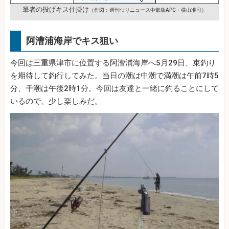
筆者の投げキス仕掛け
（作図：週刊つりニュース中部版APC・横山准司）
阿漕浦海岸でキス狙い
今回は三重県津市に位置する阿漕浦海岸へ5月29日、束釣り
を期待して釣行してみた。当日の潮は中潮で満潮は午前7時5
分、干潮は午後2時1分。今回は友達と一緒に釣ることにして
いるので、少し楽しみだ。