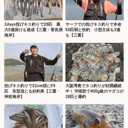
2days投げキス釣りで28匹 最
サーフでの投げキス釣りで本命
大5連掛けも達成【三重・香良洲
50匹弱と快釣 小型主体も3連
海岸】
も【三重】
投げキス釣りで22cm頭に59
大阪湾奥でタコ釣りが好調継続
匹 良型混じる好釣果【三重・
中！ 沖堤防で400g級のマダコが
神前海岸】
28匹と爆釣