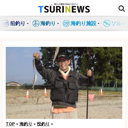
コ
ン
テ
船釣り
海釣り
海釣り施設
ソルト
ン
ツ
へ
ス
キ
ッ
プ
TOP
>
海釣り
>
投釣り
>