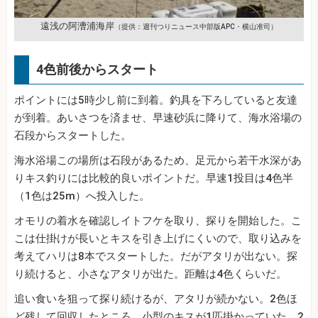
遠浅の阿漕浦海岸
（提供：週刊つりニュース中部版APC・横山准司）
4色前後からスタート
ポイントには5時少し前に到着。釣具を下ろしていると友達
が到着。あいさつを済ませ、早速砂浜に降りて、海水浴場の
石段からスタートした。
海水浴場この場所は石段があるため、足元から若干水深があ
りキス釣りには比較的良いポイントだ。早速1投目は4色半
（1色は25m）へ投入した。
オモリの着水を確認しイトフケを取り、探りを開始した。こ
こは仕掛けが長いとキスを引き上げにくいので、取り込みを
考えてハリは8本でスタートした。だがアタリが出ない。探
り続けると、小さなアタリが出た。距離は4色くらいだ。
追い食いを狙って探り続けるが、アタリが続かない。2色ほ
ど残して回収したところ、小型のキスが1匹掛かっていた。2