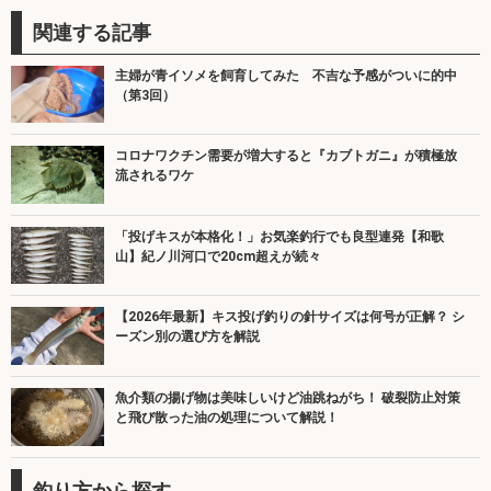
関連する記事
主婦が青イソメを飼育してみた 不吉な予感がついに的中
（第3回）
コロナワクチン需要が増大すると『カブトガニ』が積極放
流されるワケ
「投げキスが本格化！」お気楽釣行でも良型連発【和歌
山】紀ノ川河口で20cm超えが続々
【2026年最新】キス投げ釣りの針サイズは何号が正解？ シ
ーズン別の選び方を解説
魚介類の揚げ物は美味しいけど油跳ねがち！ 破裂防止対策
と飛び散った油の処理について解説！
釣り方から探す