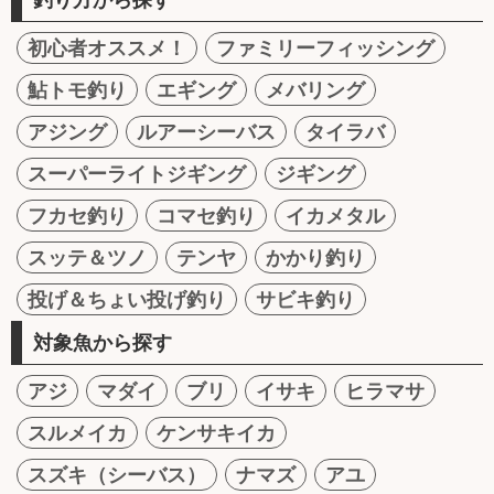
初心者オススメ！
ファミリーフィッシング
鮎トモ釣り
エギング
メバリング
アジング
ルアーシーバス
タイラバ
スーパーライトジギング
ジギング
フカセ釣り
コマセ釣り
イカメタル
スッテ＆ツノ
テンヤ
かかり釣り
投げ＆ちょい投げ釣り
サビキ釣り
対象魚から探す
アジ
マダイ
ブリ
イサキ
ヒラマサ
スルメイカ
ケンサキイカ
スズキ（シーバス）
ナマズ
アユ