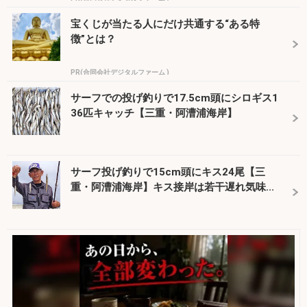
宝くじが当たる人にだけ共通する“ある特
徴”とは？
PR(合同会社デジタルファーム )
サーフでの投げ釣りで17.5cm頭にシロギス1
36匹キャッチ【三重・阿漕浦海岸】
サーフ投げ釣りで15cm頭にキス24尾【三
重・阿漕浦海岸】キス接岸は若干遅れ気味...