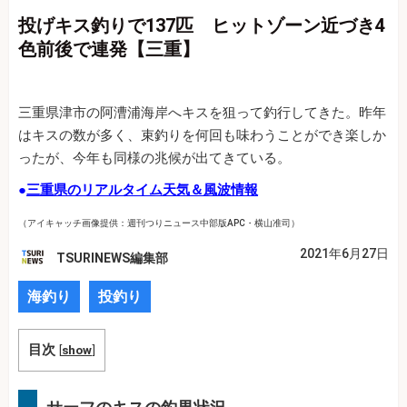
投げキス釣りで137匹 ヒットゾーン近づき4
色前後で連発【三重】
三重県津市の阿漕浦海岸へキスを狙って釣行してきた。昨年
はキスの数が多く、束釣りを何回も味わうことができ楽しか
ったが、今年も同様の兆候が出てきている。
●
三重県のリアルタイム天気＆風波情報
（アイキャッチ画像提供：週刊つりニュース中部版APC・横山准司）
2021年6月27日
TSURINEWS編集部
海釣り
投釣り
目次
[
show
]