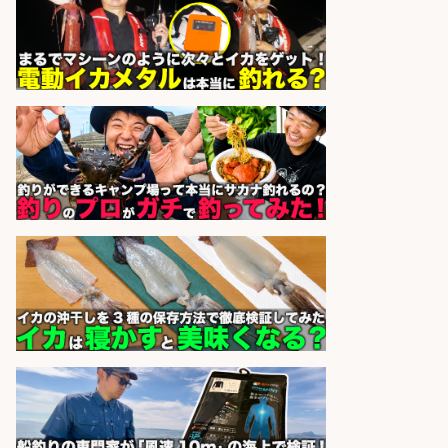
株式会社REnista
会社名
sponsored by 求人ボックス
釣り具のかんたん軽作業/高収入/交
通費支給/制服貸与/正社員登用あり
株式会社REnista
会社名
sponsored by 求人ボックス
WEBデザイナー・WEBディレクタ
ー/未経験OK 釣具店でSNS運用&動
画編集のお仕事
株式会社スタッフサービス エン
会社名
ジニアガイド
sponsored by 求人ボックス
倉庫での釣り用品の軽作業スタッ
フ/未経験歓迎/交通費支給/制服貸