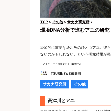
TOP
>
その他
>
サカナ研究所
>
環境DNA分析で進むアユの研
経済的に重要な淡水魚のひとつアユ。彼ら
ないのかもしれない、という研究結果が発
（アイキャッチ画像提供：PhotoAC）
TSURINEWS編集部
サカナ研究所
その他
高津川とアユ