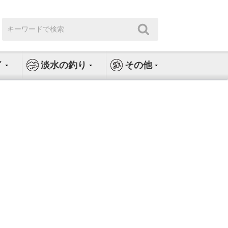
検
検
索:
索
イ
淡水の釣り
その他