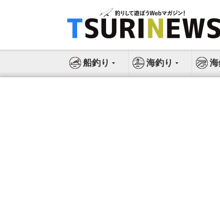
コ
ン
テ
ン
ツ
船釣り
海釣り
海
へ
ス
キ
ッ
プ