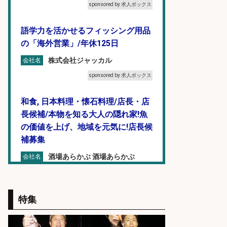
sponsored by 求人ボックス
語学力を活かせるフィッシング用品
の「海外営業」/年休125日
株式会社ジャッカル
会社名
sponsored by 求人ボックス
和食, 日本料理・懐石料理/店長・店
長候補/本物を知る大人の隠れ家!魚
の価値を上げ、地域を元気に!店長候
補募集
酒場あらかぶ 酒場あらかぶ
会社名
sponsored by 求人ボックス
釣り具のかんたん軽作業/高収入/交
特集
通費支給/制服貸与/正社員登用あり