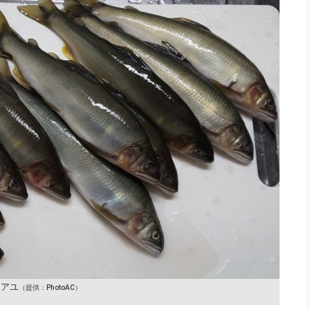
アユ
（提供：PhotoAC）