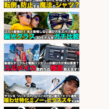
与/正社員登用あり
株式会社REnista
会社名
sponsored by 求人ボックス
福岡/未経験歓迎「ルート営業」/釣
り好き歓迎/インセンティブ
広松久水産株式会社
会社名
sponsored by 求人ボックス
倉庫での釣り用品の軽作業スタッ
フ/未経験歓迎/交通費支給/制服貸
与/正社員登用あり
株式会社REnista
会社名
sponsored by 求人ボックス