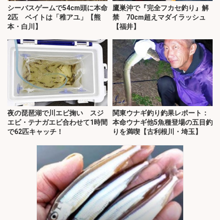
シーバスゲームで54cm頭に本命
鷹巣沖で『完全フカセ釣り』解
2匹 ベイトは「稚アユ」【熊
禁 70cm超えマダイラッシュ
本・白川】
【福井】
夜の琵琶湖で川エビ掬い スジ
関東ウナギ釣り釣果レポート：
エビ・テナガエビ合わせて1時間
本命ウナギ他5魚種登場の五目釣
で62匹キャッチ！
りを満喫【古利根川・埼玉】