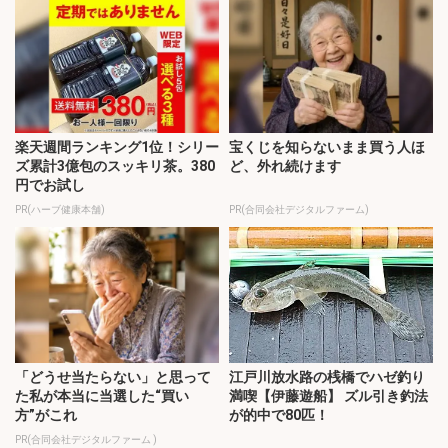
楽天週間ランキング1位！シリー
宝くじを知らないまま買う人ほ
ズ累計3億包のスッキリ茶。380
ど、外れ続けます
円でお試し
PR(ハーブ健康本舗)
PR(合同会社デジタルファーム)
「どうせ当たらない」と思って
江戸川放水路の桟橋でハゼ釣り
た私が本当に当選した“買い
満喫【伊藤遊船】 ズル引き釣法
方”がこれ
が的中で80匹！
PR(合同会社デジタルファーム )