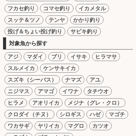
フカセ釣り
コマセ釣り
イカメタル
スッテ＆ツノ
テンヤ
かかり釣り
投げ＆ちょい投げ釣り
サビキ釣り
対象魚から探す
アジ
マダイ
ブリ
イサキ
ヒラマサ
スルメイカ
ケンサキイカ
スズキ（シーバス）
ナマズ
アユ
ニジマス
アマゴ
イワナ
タチウオ
ヒラメ
アオリイカ
メジナ（グレ・クロ）
クロダイ（チヌ）
シロギス
ハゼ
マゴチ
ワカサギ
ヤリイカ
マグロ
カツオ