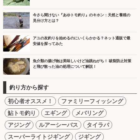
今さら聞けない『あゆトモ釣り』のキホン：天然と養殖の
見分け方とは？
アユの友釣りを始めるのにいくらかかる？ネット通販で最
安値を探ってみた
魚介類の揚げ物は美味しいけど油跳ねがち！ 破裂防止対策
と飛び散った油の処理について解説！
釣り方から探す
初心者オススメ！
ファミリーフィッシング
鮎トモ釣り
エギング
メバリング
アジング
ルアーシーバス
タイラバ
スーパーライトジギング
ジギング