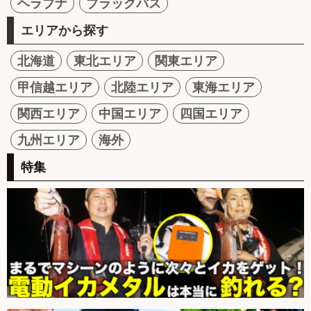
ヘラブナ
ブラックバス
エリアから探す
北海道
東北エリア
関東エリア
甲信越エリア
北陸エリア
東海エリア
関西エリア
中国エリア
四国エリア
九州エリア
海外
特集