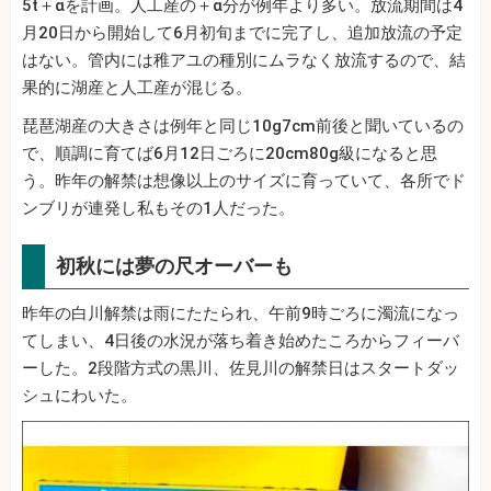
5t＋αを計画。人工産の＋α分が例年より多い。放流期間は4
月20日から開始して6月初旬までに完了し、追加放流の予定
はない。管内には稚アユの種別にムラなく放流するので、結
果的に湖産と人工産が混じる。
琵琶湖産の大きさは例年と同じ10g7cm前後と聞いているの
で、順調に育てば6月12日ごろに20cm80g級になると思
う。昨年の解禁は想像以上のサイズに育っていて、各所でド
ンブリが連発し私もその1人だった。
初秋には夢の尺オーバーも
昨年の白川解禁は雨にたたられ、午前9時ごろに濁流になっ
てしまい、4日後の水況が落ち着き始めたころからフィーバ
ーした。2段階方式の黒川、佐見川の解禁日はスタートダッ
シュにわいた。