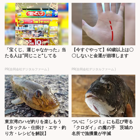
「宝くじ、運じゃなかった」当
【今すぐやって】60歳以上は〇
たる人は“同じこと”してる
〇しないと金運が崩壊します
PR(合同会社デジタルファーム )
PR(合同会社デジタルファーム )
東京湾のハゼ釣りを楽しもう
ついに「シジミ」にも忍び寄る
【タックル・仕掛け・エサ・釣
「クロダイ」の魔の手 茨城の
り方・レシピを解説】
名所で漁獲量が半減