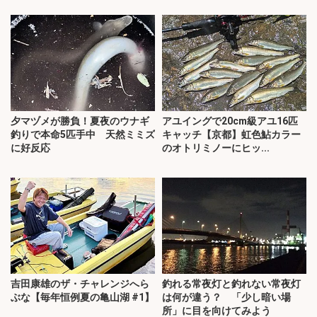
夕マヅメが勝負！夏夜のウナギ
アユイングで20cm級アユ16匹
釣りで本命5匹手中 天然ミミズ
キャッチ【京都】虹色鮎カラー
に好反応
のオトリミノーにヒッ...
吉田康雄のザ・チャレンジへら
釣れる常夜灯と釣れない常夜灯
ぶな【毎年恒例夏の亀山湖 #1】
は何が違う？ 「少し暗い場
所」に目を向けてみよう