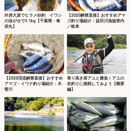
外房大原でヒラメ好釣 イワシ
【2020解禁直後】おすすめアマ
の泳がせで3.1kg【千葉県・春
ゴ釣り場紹介：益田川漁協管内
栄丸】
／岐阜
【2020渓流解禁直後】おすすめ
香り高き若アユと勝負！アユの
アマゴ・イワナ釣り場紹介：木
友釣りに挑戦してみよう【概要
曽川
編】