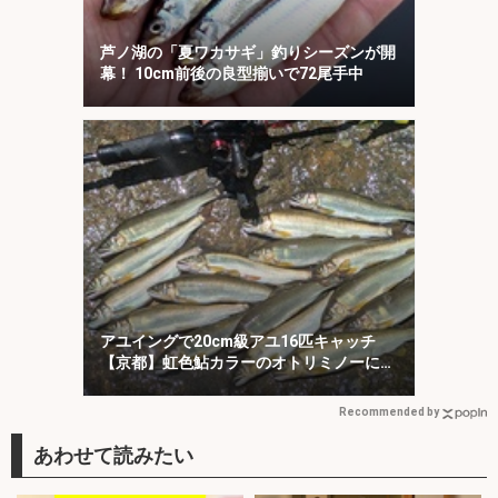
芦ノ湖の「夏ワカサギ」釣りシーズンが開
幕！ 10cm前後の良型揃いで72尾手中
アユイングで20cm級アユ16匹キャッチ
【京都】虹色鮎カラーのオトリミノーにヒ
ット集中！
Recommended by