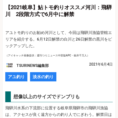
【2021岐阜】鮎トモ釣りオススメ河川：飛騨
川 2段階方式で6月中に解禁
アユトモ釣りのお勧め河川として、今回は飛騨川漁協管轄エ
リアを紹介する。6月12日解禁の白川と26日解禁の黒川をピ
ックアップした。
（アイキャッチ画像提供：週刊つりニュース中部版APC・栃井千万人）
2021年6月4日
TSURINEWS編集部
アユ釣り
淡水の釣り
想像以上のサイズでドンブリも
飛騨川水系の下流部に位置する岐阜県飛騨市の飛騨川漁協
は、アクセスが良く遠方からの釣り人でにぎわう。解禁日は