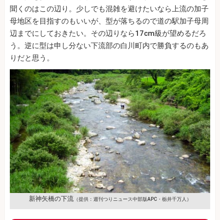
聞くのはこの辺り。少しでも混雑を避けたいなら上流の加子
母地区を目指すのもいいが、型が落ちるので道の駅加子母周
辺までにしておきたい。その辺りなら17cm級が望めるだろ
う。逆に型は申し分ない下流部の白川町内で勝負するのもあ
りだと思う。
新神矢橋の下流
（提供：週刊つりニュース中部版APC・栃井千万人）