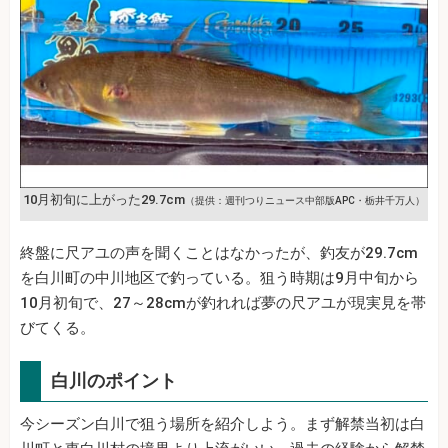
10月初旬に上がった29.7cm
（提供：週刊つりニュース中部版APC・栃井千万人）
終盤に尺アユの声を聞くことはなかったが、釣友が29.7cm
を白川町の中川地区で釣っている。狙う時期は9月中旬から
10月初旬で、27～28cmが釣れれば夢の尺アユが現実見を帯
びてくる。
白川のポイント
今シーズン白川で狙う場所を紹介しよう。まず解禁当初は白