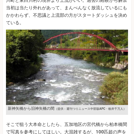
川町と東白川村の境界より上流がいい。過去の経験から解禁
当初は当たり外れがあって、まんべんなく放流しているにも
かかわらず、不思議と上流部の方がスタートダッシュを決め
ている。
新神矢橋から旧神矢橋の間
（提供：週刊つりニュース中部版APC・栃井千万人）
そこで狙う大本命としたら、五加地区の宮代橋から柏本橋間
で写真を参考にしてほしい。大混雑するが、100匹超の声を