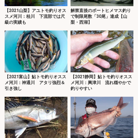
【2021山梨】アユトモ釣りオス
解禁直後のボートヒメマス釣り
スメ河川：桂川 下流部では尺
で制限尾数「30尾」達成【山
級の実績も
梨・西湖】
【2021富山】鮎トモ釣りオスス
【2021静岡】鮎トモ釣りオスス
メ河川：神通川 アタリ強烈＆
メ河川：興津川 流れ穏やかで
引き強し
釣りやすい