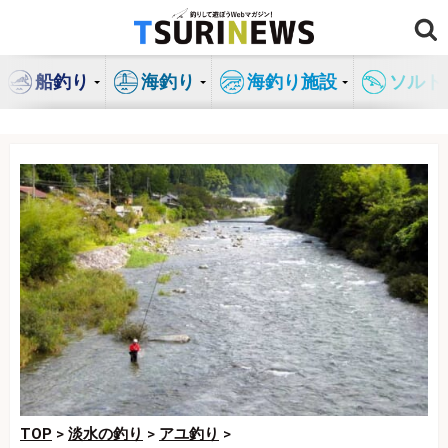
コ
ン
テ
船釣り
海釣り
海釣り施設
ソルト
ン
ツ
へ
ス
キ
ッ
プ
TOP
>
淡水の釣り
>
アユ釣り
>