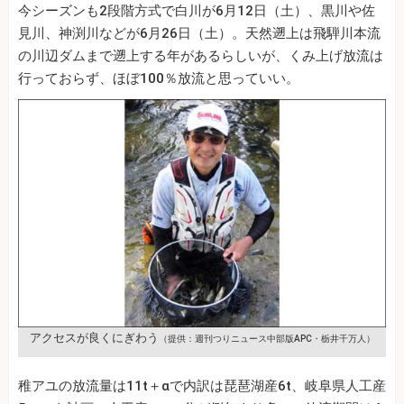
今シーズンも2段階方式で白川が6月12日（土）、黒川や佐
見川、神渕川などが6月26日（土）。天然遡上は飛騨川本流
の川辺ダムまで遡上する年があるらしいが、くみ上げ放流は
行っておらず、ほぼ100％放流と思っていい。
アクセスが良くにぎわう
（提供：週刊つりニュース中部版APC・栃井千万人）
稚アユの放流量は11t＋αで内訳は琵琶湖産6t、岐阜県人工産