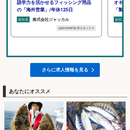
語学力を活かせるフィッシング用品
オキア
の「海外営業」/年休125日
「製造
株式会社ジャッカル
会社名
会社名
sponsored by 求人ボックス
さらに求人情報を見る
あなたにオススメ