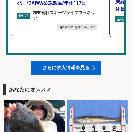
未経験
発」/DAIWA公認製品/年休117日
社員登
株式会社スポーツライフプラネッ
会社名
ツ
会社名
sponsored by 求人ボックス
さらに求人情報を見る
あなたにオススメ