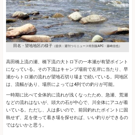
田名・望地地区の様子
（提供：週刊つりニュース特別版APC・藤崎信也）
高田橋上流の瀬、橋下流の大トロ下の一本瀬が有望ポイント
になっている。その下流はキャンプ場前で左岸に当たり、早
瀬からトロ瀬の流れが望地石切り場まで続いている。同地区
は、流幅があり、場所によっては4列での釣りが可能。
一時期に比べて全体的に流れが浅くなったため、急瀬、荒瀬
などの流れはないが、頭大の石が中心で、川全体にアユが着
いている。ただし、人は多いので、前回釣れたポイントに固
執せず、足を使って着き場を探せれば、いい釣りができるの
ではないかと思う。