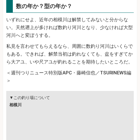
数の年か？型の年か？
いずれにせよ、近年の相模川は解禁してみないと分からな
い。天然遡上が多ければ数釣り河川となり、少なければ大型
河川へと変ぼうする。
私見を言わせてもらえるなら、周囲に数釣り河川はいくらで
もある。できれば、解禁当初は釣れなくても、盆をすぎてか
ら大アユ、いや尺アユが釣れることを期待したいところだ。
＜週刊つりニュース特別版APC・藤崎信也／TSURINEWS編
＞
▼この釣り場について
相模川