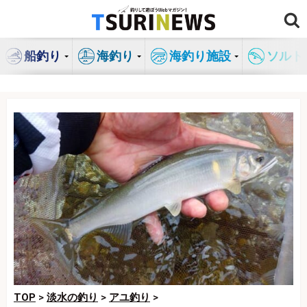
コ
ン
テ
船釣り
海釣り
海釣り施設
ソルト
ン
ツ
へ
ス
キ
ッ
プ
TOP
>
淡水の釣り
>
アユ釣り
>