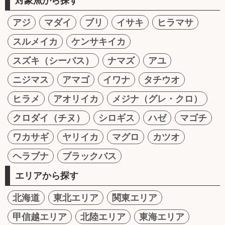
対象魚から探す
アジ
マダイ
ブリ
イサキ
ヒラマサ
スルメイカ
ケンサキイカ
スズキ（シーバス）
ナマズ
アユ
ニジマス
アマゴ
イワナ
タチウオ
ヒラメ
アオリイカ
メジナ（グレ・クロ）
クロダイ（チヌ）
シロギス
ハゼ
マゴチ
ワカサギ
ヤリイカ
マグロ
カツオ
ヘラブナ
ブラックバス
エリアから探す
北海道
東北エリア
関東エリア
甲信越エリア
北陸エリア
東海エリア