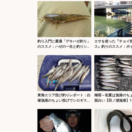
釣り入門に最適「デキハゼ釣り」
エサを使った『チョイ
のススメ：ハゼの一生と釣りシー
ス』釣りのススメ：ポ
ズン
し方
東海エリア投げ釣りレポート：白
梅雨～初夏は漁港のち
塚漁港のちょい投げでシロギス1
面白い【田ノ浦漁港】1
時間で20匹【三重】
ス16匹をキャッチ！