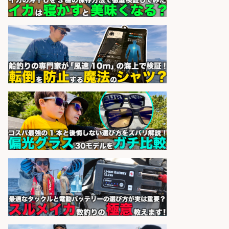
sponsored by 求人ボックス
魚をさばける方必見「鮮魚部門スタ
ッフ」/3つの働き方が選べる
株式会社旬
会社名
sponsored by 求人ボックス
ホールスタッフ/20代～30代が活躍
中/高時給 週3日～OK お肉・お魚料
理のキッチンスタッフ@西武池袋/
東京都/豊島区
株式会社ディンプル
会社名
sponsored by 求人ボックス
レジカウンター/夕方勤務で時給UP
お釣りの計算不要の簡単レジ1日2時
間