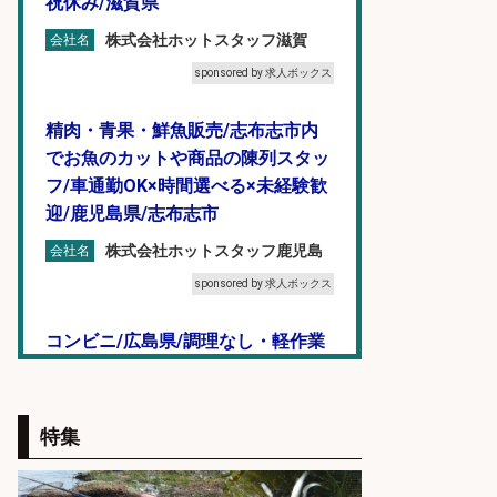
祝休み/滋賀県
株式会社ホットスタッフ滋賀
会社名
sponsored by 求人ボックス
精肉・青果・鮮魚販売/志布志市内
でお魚のカットや商品の陳列スタッ
フ/車通勤OK×時間選べる×未経験歓
迎/鹿児島県/志布志市
株式会社ホットスタッフ鹿児島
会社名
sponsored by 求人ボックス
コンビニ/広島県/調理なし・軽作業
スタート お魚のパック詰め 品出し/
週4日から勤務OK/希望休が取得で
きる
特集
株式会社ホットスタッフ五日市
会社名
sponsored by 求人ボックス