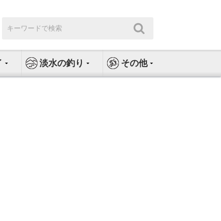
検
検
索:
索
イ
淡水の釣り
その他