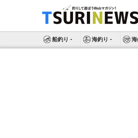
コ
ン
テ
ン
ツ
船釣り
海釣り
海
へ
ス
キ
ッ
プ