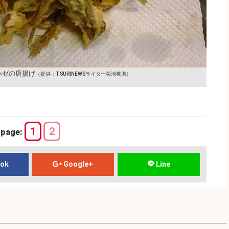
ハゼの唐揚げ
（提供：TSURINEWSライター菊池英則）
1
2
page:
ook
Google+
Line