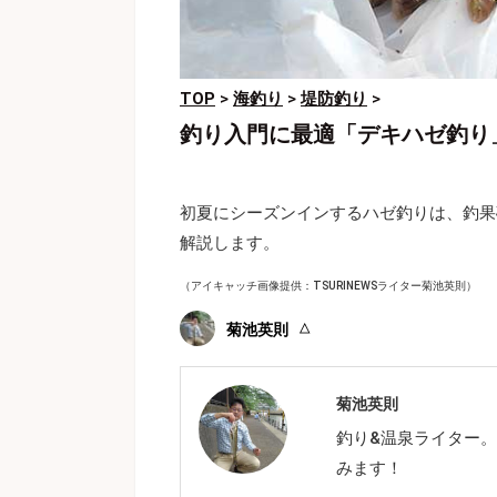
TOP
>
海釣り
>
堤防釣り
>
釣り入門に最適「デキハゼ釣り
初夏にシーズンインするハゼ釣りは、釣果
解説します。
（アイキャッチ画像提供：TSURINEWSライター菊池英則）
菊池英則
菊池英則
釣り&温泉ライター
みます！