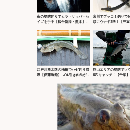
夜の堤防釣りでヒラ・サッパ・セ
宮川でブッコミ釣りで6
イゴを手中【松合新港・熊本】サ
頭にウナギ3匹！【三重
ビキと電気ウキ仕掛けで攻略
サを比較してみた
江戸川放水路の桟橋でハゼ釣り満
館山エリアの堤防でソ
喫【伊藤遊船】 ズル引き釣法が
5匹キャッチ！【千葉】
的中で80匹！
は一筋縄ではいかない