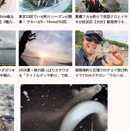
0cm級を
東京23区でハゼ釣りシーズンが開
夏磯フカセ釣りで良型クロとイサ
】3種のエ
幕！ デキハゼ5～10cmが52匹と
キが好反応【大分】新発売ウキを
スタートダッシュに成功
使い分けて攻略！
ウダガツオ
2026夏～秋の陸っぱりタチウオ
碧南海釣り広場でのチョイ投げ釣
今期の魚
を「ライトなテンヤ釣り」で攻略
りで17cmドデカい「ウロハゼ」
？
しよう！
登場！【愛知】