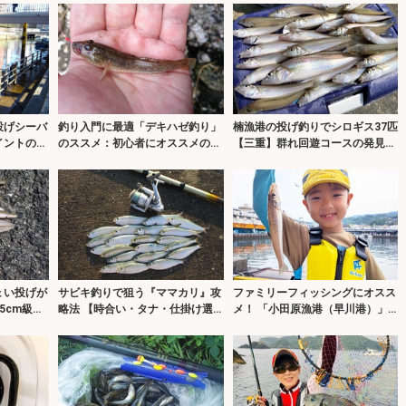
投げシーバ
釣り入門に最適「デキハゼ釣り」
楠漁港の投げ釣りでシロギス37匹
イントの探
のススメ：初心者にオススメの釣
【三重】群れ回遊コースの発見が
り場4選
数釣りへの近道！
ょい投げが
サビキ釣りで狙う『ママカリ』攻
ファミリーフィッシングにオスス
5cm級キ
略法 【時合い・タナ・仕掛け選
メ！ 「小田原漁港（早川港）」
びのコツを解説】
はこんなとこ