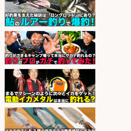
釣り好き必見「釣具の設計開
発」/DAIWA公認製品/年休117日
株式会社スポーツライフプラネ
会社名
ッツ
sponsored by 求人ボックス
EC事業責任者候補/飲食業界向け
SaaS企業「魚ぽち」/東証グロース
市場上場
株式会社フーディソン
会社名
sponsored by 求人ボックス
レジ打ち/日払いOK/おさかなの三枚
おろし/新潟県/小千谷市
株式会社G&G
会社名