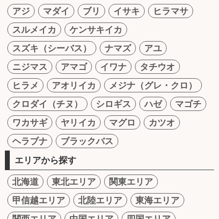
アジ
マダイ
ブリ
イサキ
ヒラマサ
スルメイカ
ケンサキイカ
スズキ（シーバス）
ナマズ
アユ
ニジマス
アマゴ
イワナ
タチウオ
ヒラメ
アオリイカ
メジナ（グレ・クロ）
クロダイ（チヌ）
シロギス
ハゼ
マゴチ
ワカサギ
ヤリイカ
マグロ
カツオ
ヘラブナ
ブラックバス
エリアから探す
北海道
東北エリア
関東エリア
甲信越エリア
北陸エリア
東海エリア
関西エリア
中国エリア
四国エリア