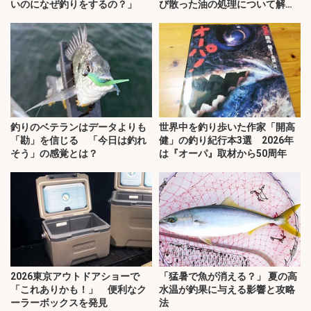
いのになぜ釣りをするの？」
び散った油の処理について解
説！
釣りのベテランはデータよりも
世界中を釣り歩いた作家「開高
「勘」を信じる 「今日は釣れ
健」の釣り紀行本3選 2026年
そう」の感覚とは？
は『オーパ』取材から50周年
2026東京アウトドアショーで
「猛暑で魚が消える？」 夏の高
「これありかも！」 便利なク
水温が釣果に与える影響と攻略
ーラーボックスを発見
法