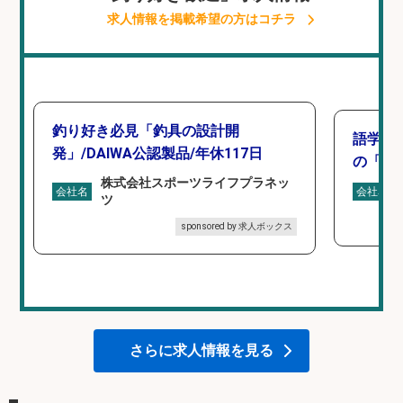
求人情報を掲載希望の方はコチラ
釣り好き必見「釣具の設計開
語学力
発」/DAIWA公認製品/年休117日
の「海外
株式会社スポーツライフプラネッ
会社名
会社名
ツ
sponsored by 求人ボックス
さらに求人情報を見る