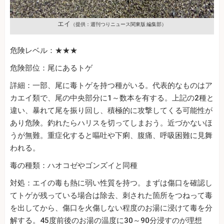
エイ
（提供：週刊つりニュース関東版 編集部）
危険レベル：★★★
危険部位：尾にあるトゲ
詳細：一部、尾に毒トゲを持つ種がいる。代表的なものはア
カエイ類で、尾の中央部分に1～数本を有する。上記の2種と
違い、暴れて尾を振り回し、積極的に攻撃してくる可能性が
あり危険。釣れたらハリスを切ってしまおう。近づかないほ
うが無難。重症化すると嘔吐や下痢、腹痛、呼吸困難に見舞
われる。
毒の種類：ハオコゼやゴンズイと同種
対処：エイの毒も熱に弱い性質を持つ。まずは傷口を確認し
てトゲが残っている場合は除去、刺された箇所をつねって毒
を出してから、傷口を火傷しない程度のお湯に浸けて毒を分
解する。45度前後のお湯の温度に30～90分浸すのが理想