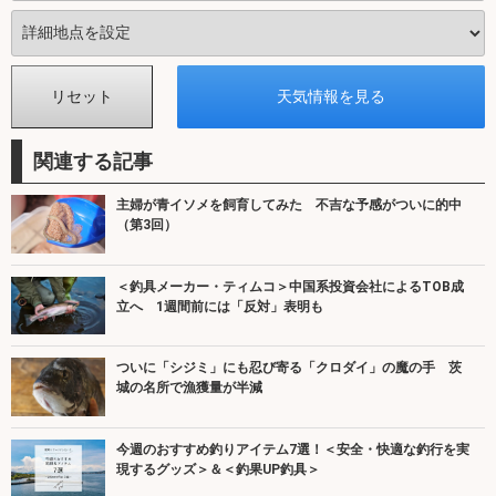
関連する記事
主婦が青イソメを飼育してみた 不吉な予感がついに的中
（第3回）
＜釣具メーカー・ティムコ＞中国系投資会社によるTOB成
立へ 1週間前には「反対」表明も
ついに「シジミ」にも忍び寄る「クロダイ」の魔の手 茨
城の名所で漁獲量が半減
今週のおすすめ釣りアイテム7選！＜安全・快適な釣行を実
現するグッズ＞＆＜釣果UP釣具＞