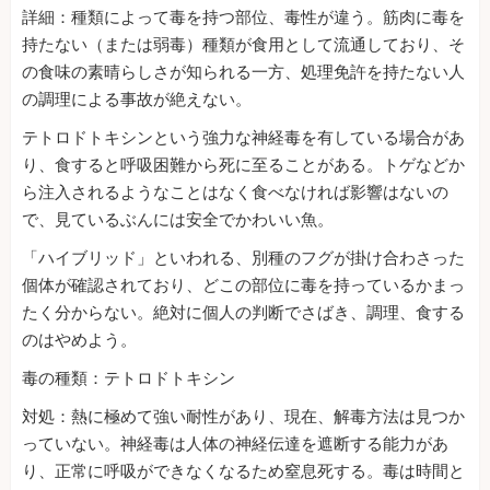
詳細：種類によって毒を持つ部位、毒性が違う。筋肉に毒を
持たない（または弱毒）種類が食用として流通しており、そ
の食味の素晴らしさが知られる一方、処理免許を持たない人
の調理による事故が絶えない。
テトロドトキシンという強力な神経毒を有している場合があ
り、食すると呼吸困難から死に至ることがある。トゲなどか
ら注入されるようなことはなく食べなければ影響はないの
で、見ているぶんには安全でかわいい魚。
「ハイブリッド」といわれる、別種のフグが掛け合わさった
個体が確認されており、どこの部位に毒を持っているかまっ
たく分からない。絶対に個人の判断でさばき、調理、食する
のはやめよう。
毒の種類：テトロドトキシン
対処：熱に極めて強い耐性があり、現在、解毒方法は見つか
っていない。神経毒は人体の神経伝達を遮断する能力があ
り、正常に呼吸ができなくなるため窒息死する。毒は時間と