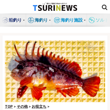
コ
ン
テ
船釣り
海釣り
海釣り施設
ソルト
ン
ツ
へ
ス
キ
ッ
プ
TOP
>
その他
>
お役立ち
>