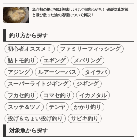
魚介類の揚げ物は美味しいけど油跳ねがち！ 破裂防止対策
と飛び散った油の処理について解説！
釣り方から探す
初心者オススメ！
ファミリーフィッシング
鮎トモ釣り
エギング
メバリング
アジング
ルアーシーバス
タイラバ
スーパーライトジギング
ジギング
フカセ釣り
コマセ釣り
イカメタル
スッテ＆ツノ
テンヤ
かかり釣り
投げ＆ちょい投げ釣り
サビキ釣り
対象魚から探す