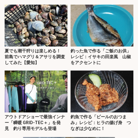
夏でも潮干狩りは楽しめる！
釣った魚で作る「ご飯のお供」
前島でハマグリ＆アサリを調査
レシピ：イサキの田楽風 山椒
してみた【愛知】
をアクセントに
アウトドアショーで最強インナ
釣魚で作る「ビールのおつま
ー「瞬暖 GRID-TEC＋」を発
み」レシピ：ヒラの揚げ身 つ
見 釣り専用モデルも登場
なぎは少なめに！