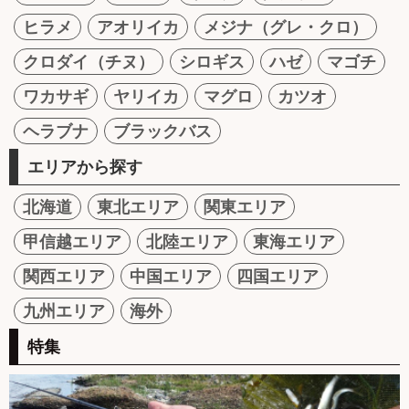
ヒラメ
アオリイカ
メジナ（グレ・クロ）
クロダイ（チヌ）
シロギス
ハゼ
マゴチ
ワカサギ
ヤリイカ
マグロ
カツオ
ヘラブナ
ブラックバス
エリアから探す
北海道
東北エリア
関東エリア
甲信越エリア
北陸エリア
東海エリア
関西エリア
中国エリア
四国エリア
九州エリア
海外
特集