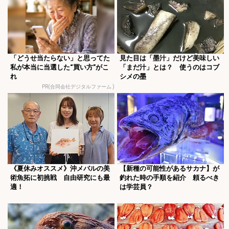
「どうせ当たらない」と思ってた
見た目は「墨汁」だけど美味しい
私が本当に当選した“買い方”がこ
「まだ汁」とは？ 使うのはコブ
れ
シメの墨
PR(合同会社デジタルファーム )
《夏休みオススメ》沖メバルの美
【新種の可能性があるサカナ】が
術魚拓に初挑戦 自由研究にも最
釣れた時の手順を紹介 頼るべき
適！
は学芸員？