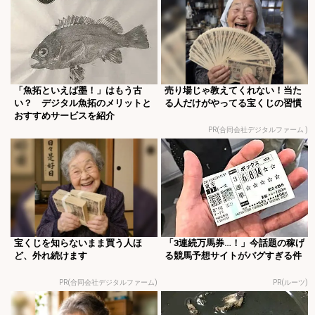
「魚拓といえば墨！」はもう古
売り場じゃ教えてくれない！当た
い？ デジタル魚拓のメリットと
る人だけがやってる宝くじの習慣
おすすめサービスを紹介
PR(合同会社デジタルファーム )
宝くじを知らないまま買う人ほ
「3連続万馬券…！」今話題の稼げ
ど、外れ続けます
る競馬予想サイトがバグすぎる件
PR(合同会社デジタルファーム)
PR(ルーツ)