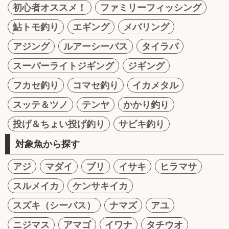
初心者オススメ！
ファミリーフィッシング
鮎トモ釣り
エギング
メバリング
アジング
ルアーシーバス
タイラバ
スーパーライトジギング
ジギング
フカセ釣り
コマセ釣り
イカメタル
スッテ＆ツノ
テンヤ
かかり釣り
投げ＆ちょい投げ釣り
サビキ釣り
対象魚から探す
アジ
マダイ
ブリ
イサキ
ヒラマサ
スルメイカ
ケンサキイカ
スズキ（シーバス）
ナマズ
アユ
ニジマス
アマゴ
イワナ
タチウオ