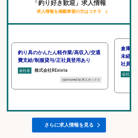
「釣り好き歓迎」求人情報
求人情報を掲載希望の方はコチラ
倉庫で
釣り具のかんたん軽作業/高収入/交通
未経験
費支給/制服貸与/正社員登用あり
社員登
株式会社REnista
会社名
会社名
sponsored by 求人ボックス
さらに求人情報を見る