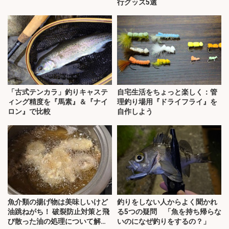
行グッズ5選
「古式テンカラ」釣りキャステ
自宅生活をちょっと楽しく：管
ィング精度を『馬素』＆『ナイ
理釣り場用『ドライフライ』を
ロン』で比較
自作しよう
魚介類の揚げ物は美味しいけど
釣りをしない人からよく聞かれ
油跳ねがち！ 破裂防止対策と飛
る5つの疑問 「魚を持ち帰らな
び散った油の処理について解
いのになぜ釣りをするの？」