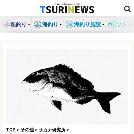
コ
ン
テ
船釣り
海釣り
海釣り施設
ソルト
ン
ツ
へ
ス
キ
ッ
プ
TOP
>
その他
>
サカナ研究所
>