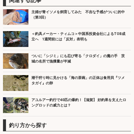
関連する記事
主婦が青イソメを飼育してみた 不吉な予感がついに的中
（第3回）
＜釣具メーカー・ティムコ＞中国系投資会社によるTOB成
立へ 1週間前には「反対」表明も
ついに「シジミ」にも忍び寄る「クロダイ」の魔の手 茨
城の名所で漁獲量が半減
潮干狩り時に見かける「海の茶碗」の正体は食用貝『ツメ
タガイ』の卵
アユルアー釣行で40匹の爆釣！【滋賀】 好釣果を支えたロ
ングロッドの威力とは？
釣り方から探す