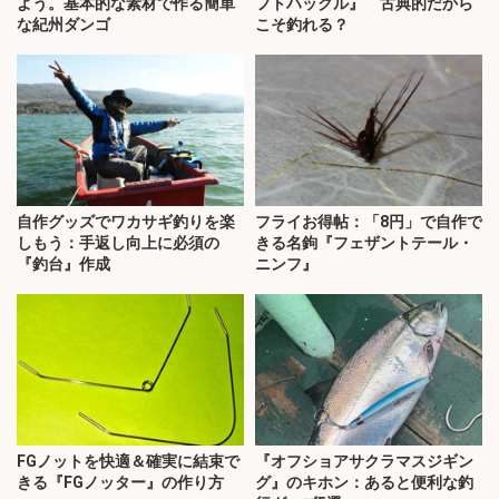
よう。基本的な素材で作る簡単
フトハックル』 古典的だから
な紀州ダンゴ
こそ釣れる？
自作グッズでワカサギ釣りを楽
フライお得帖：「8円」で自作で
しもう：手返し向上に必須の
きる名鉤『フェザントテール・
『釣台』作成
ニンフ』
FGノットを快適＆確実に結束で
『オフショアサクラマスジギン
きる『FGノッター』の作り方
グ』のキホン：あると便利な釣