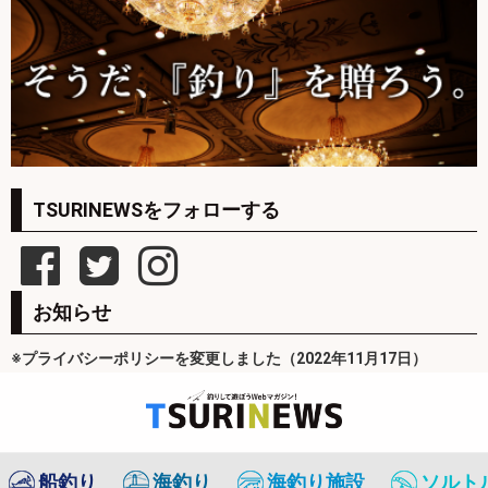
TSURINEWSをフォローする
お知らせ
※プライバシーポリシーを変更しました（2022年11月17日）
船釣り
海釣り
海釣り施設
ソルト