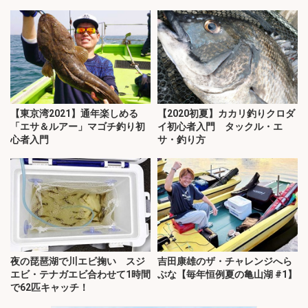
【東京湾2021】通年楽しめる
【2020初夏】カカリ釣りクロダ
「エサ＆ルアー」マゴチ釣り初
イ初心者入門 タックル・エ
心者入門
サ・釣り方
夜の琵琶湖で川エビ掬い スジ
吉田康雄のザ・チャレンジへら
エビ・テナガエビ合わせて1時間
ぶな【毎年恒例夏の亀山湖 #1】
で62匹キャッチ！