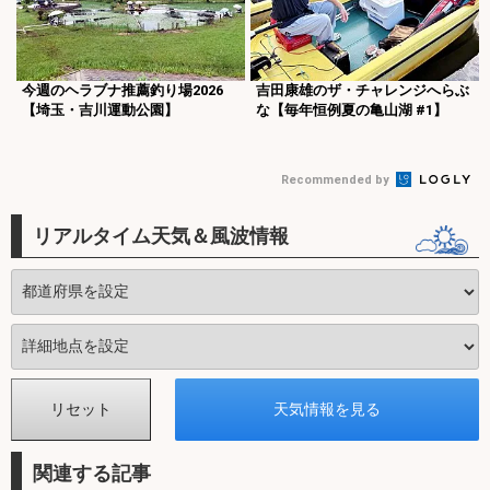
今週のヘラブナ推薦釣り場2026
吉田康雄のザ・チャレンジへらぶ
【埼玉・吉川運動公園】
な【毎年恒例夏の亀山湖 #1】
Recommended by
リアルタイム天気＆風波情報
関連する記事