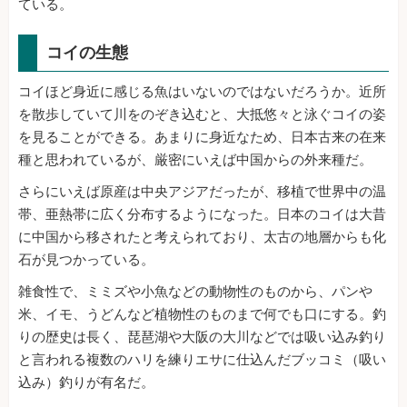
ている。
コイの生態
コイほど身近に感じる魚はいないのではないだろうか。近所
を散歩していて川をのぞき込むと、大抵悠々と泳ぐコイの姿
を見ることができる。あまりに身近なため、日本古来の在来
種と思われているが、厳密にいえば中国からの外来種だ。
さらにいえば原産は中央アジアだったが、移植で世界中の温
帯、亜熱帯に広く分布するようになった。日本のコイは大昔
に中国から移されたと考えられており、太古の地層からも化
石が見つかっている。
雑食性で、ミミズや小魚などの動物性のものから、パンや
米、イモ、うどんなど植物性のものまで何でも口にする。釣
りの歴史は長く、琵琶湖や大阪の大川などでは吸い込み釣り
と言われる複数のハリを練りエサに仕込んだブッコミ（吸い
込み）釣りが有名だ。