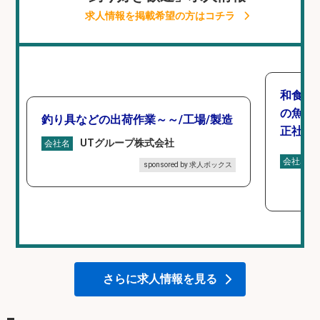
求人情報を掲載希望の方はコチラ
和食, 
の魚と
釣り具などの出荷作業～～/工場/製造
正社員
UTグループ株式会社
会社名
会社名
sponsored by 求人ボックス
さらに求人情報を見る