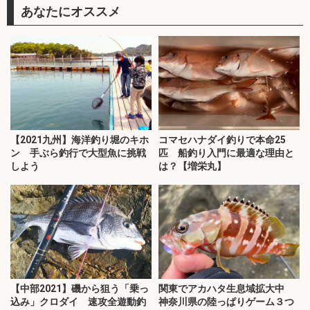
あなたにオススメ
【2021九州】海洋釣り堀のキホ
コマセハナダイ釣りで本命25
ン 手ぶら釣行で大型魚に挑戦
匹 船釣り入門に最適な理由と
しよう
は？【増栄丸】
【中部2021】磯から狙う「乗っ
関東でアカハタ生息域拡大中
込み」クロダイ 速攻全遊動釣
神奈川県の陸っぱりゲーム３つ