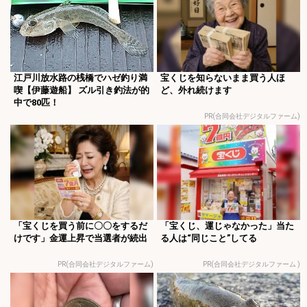
江戸川放水路の桟橋でハゼ釣り満
宝くじを知らないまま買う人ほ
喫【伊藤遊船】 ズル引き釣法が的
ど、外れ続けます
中で80匹！
PR(合同会社デジタルファーム)
「宝くじを買う前に〇〇をするだ
「宝くじ、運じゃなかった」当た
けです」金運上昇で当選者が続出
る人は“同じこと”してる
PR(合同会社デジタルファーム)
PR(合同会社デジタルファーム )