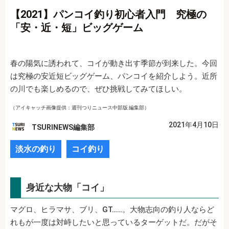
【2021】パンコイ釣り初心者入門 究極の
「安・近・短」ビッグゲーム
春の陽気に誘われて、コイが動き出す季節が到来した。今回
は究極の安近短ビッグゲーム、パンコイを紹介しよう。近所
の川でも楽しめるので、ぜひ挑戦してみてほしい。
（アイキャッチ画像提供：週刊つりニュース中部版 編集部）
2021年4月10日
TSURINEWS編集部
淡水の釣り
コイ釣り
身近な大物「コイ」
マグロ、ヒラマサ、ブリ、GT……。大物志向の釣り人ならど
れもが一度は対峙したいと思っているターゲットだ。だがそ