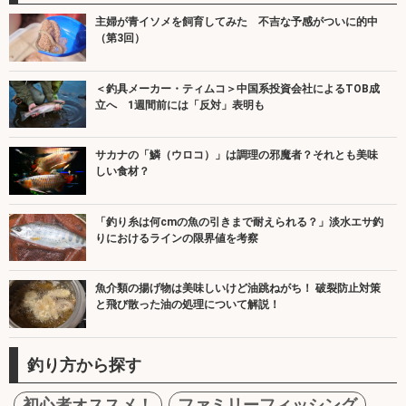
主婦が青イソメを飼育してみた 不吉な予感がついに的中
（第3回）
＜釣具メーカー・ティムコ＞中国系投資会社によるTOB成
立へ 1週間前には「反対」表明も
サカナの「鱗（ウロコ）」は調理の邪魔者？それとも美味
しい食材？
「釣り糸は何cmの魚の引きまで耐えられる？」淡水エサ釣
りにおけるラインの限界値を考察
魚介類の揚げ物は美味しいけど油跳ねがち！ 破裂防止対策
と飛び散った油の処理について解説！
釣り方から探す
初心者オススメ！
ファミリーフィッシング