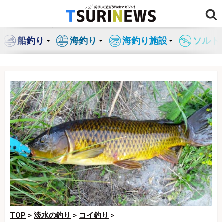
コ
ン
テ
船釣り
海釣り
海釣り施設
ソルト
ン
ツ
へ
ス
キ
ッ
プ
TOP
>
淡水の釣り
>
コイ釣り
>