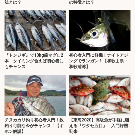
法とは？
の特徴とは？
『トンジギ』で10kg級マグロ2
初心者入門に好機！ナイトアジ
本 タイミング合えば初心者に
ングでランガン！【和歌山県・
もチャンス
和歌浦湾】
チヌカカリ釣り初心者入門！数
【東海2020】高級魚が手軽に狙
釣り可能な今がチャンス！【キ
える『ウタセ五目』 入門好機
ホン解説】
到来