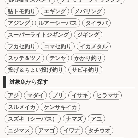
鮎トモ釣り
エギング
メバリング
アジング
ルアーシーバス
タイラバ
スーパーライトジギング
ジギング
フカセ釣り
コマセ釣り
イカメタル
スッテ＆ツノ
テンヤ
かかり釣り
投げ＆ちょい投げ釣り
サビキ釣り
対象魚から探す
アジ
マダイ
ブリ
イサキ
ヒラマサ
スルメイカ
ケンサキイカ
スズキ（シーバス）
ナマズ
アユ
ニジマス
アマゴ
イワナ
タチウオ