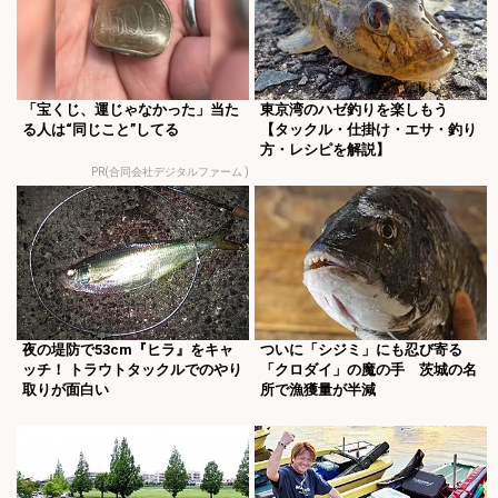
「宝くじ、運じゃなかった」当た
東京湾のハゼ釣りを楽しもう
る人は“同じこと”してる
【タックル・仕掛け・エサ・釣り
方・レシピを解説】
PR(合同会社デジタルファーム )
夜の堤防で53cm『ヒラ』をキャ
ついに「シジミ」にも忍び寄る
ッチ！ トラウトタックルでのやり
「クロダイ」の魔の手 茨城の名
取りが面白い
所で漁獲量が半減