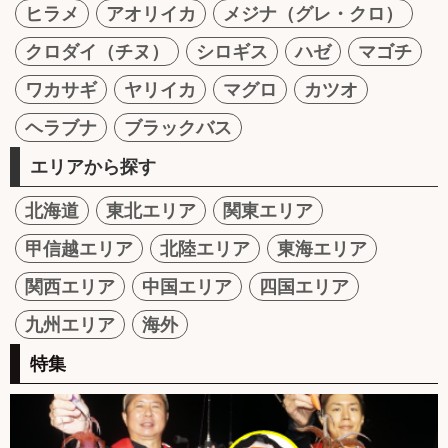
ヒラメ
アオリイカ
メジナ（グレ・クロ）
クロダイ（チヌ）
シロギス
ハゼ
マゴチ
ワカサギ
ヤリイカ
マグロ
カツオ
ヘラブナ
ブラックバス
エリアから探す
北海道
東北エリア
関東エリア
甲信越エリア
北陸エリア
東海エリア
関西エリア
中国エリア
四国エリア
九州エリア
海外
特集