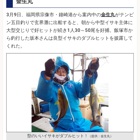
金生丸
3月9日、福岡県宗像市・鐘崎港から案内中の
金生丸
がテンビ
ン五目釣りで玄界灘に出船すると、朝から中型イサキ主体に
大型交じりで好ヒットが続き1人30～50尾を好捕。飯塚市か
ら釣行した坂本さんは良型イサキのダブルヒットを披露して
くれた。
型のいいイサキがダブルヒット！
（提供：金生丸）