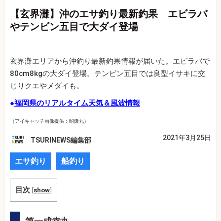
【玄界灘】沖のエサ釣り最新釣果 エビラバ
やテンビン五目で大ダイ登場
玄界灘エリアから沖釣り最新釣果情報が届いた。エビラバで
80cm8kgの大ダイ登場。テンビン五目では良型イサキに交
じりクエやメダイも。
●
福岡県のリアルタイム天気＆風波情報
（アイキャッチ画像提供：昭隆丸）
2021年3月25日
TSURINEWS編集部
エサ釣り
船釣り
目次
[
show
]