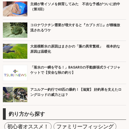
主婦が青イソメを飼育してみた 不吉な予感がついに的中
（第3回）
コロナワクチン需要が増大すると『カブトガニ』が積極放
流されるワケ
大規模断水の原因はまさかの「藻の異常繁殖」 根本的な
原因は温暖化
「落水の一瞬を守る！」BASAROの手動膨張式ライフジャ
ケットで【安全な秋の釣り】
アユルアー釣行で40匹の爆釣！【滋賀】 好釣果を支えたロ
ングロッドの威力とは？
釣り方から探す
初心者オススメ！
ファミリーフィッシング