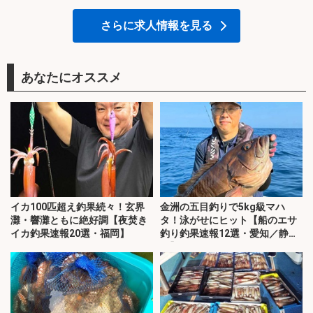
さらに求人情報を見る
あなたにオススメ
イカ100匹超え釣果続々！玄界
金洲の五目釣りで5kg級マハ
灘・響灘ともに絶好調【夜焚き
タ！泳がせにヒット【船のエサ
イカ釣果速報20選・福岡】
釣り釣果速報12選・愛知／静
岡】