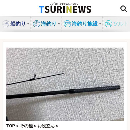
コ
ン
テ
船釣り
海釣り
海釣り施設
ソルト
ン
ツ
へ
ス
キ
ッ
プ
TOP
>
その他
>
お役立ち
>