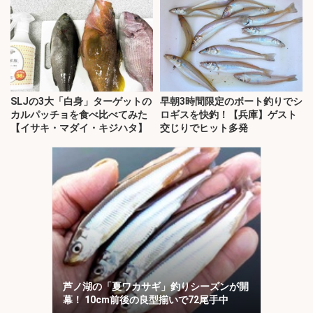
SLJの3大「白身」ターゲットの
早朝3時間限定のボート釣りでシ
カルパッチョを食べ比べてみた
ロギスを快釣！【兵庫】ゲスト
【イサキ・マダイ・キジハタ】
交じりでヒット多発
芦ノ湖の「夏ワカサギ」釣りシーズンが開
幕！ 10cm前後の良型揃いで72尾手中