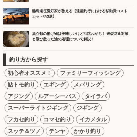
離島遠征愛好家が教える【遠征釣行における移動費コスト
カット術3選】
魚介類の揚げ物は美味しいけど油跳ねがち！ 破裂防止対策
と飛び散った油の処理について解説！
釣り方から探す
初心者オススメ！
ファミリーフィッシング
鮎トモ釣り
エギング
メバリング
アジング
ルアーシーバス
タイラバ
スーパーライトジギング
ジギング
フカセ釣り
コマセ釣り
イカメタル
スッテ＆ツノ
テンヤ
かかり釣り