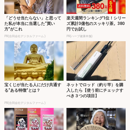
「どうせ当たらない」と思って
楽天週間ランキング1位！シリー
た私が本当に当選した“買い
ズ累計3億包のスッキリ茶。380
方”がこれ
円でお試し
PR(合同会社デジタルファーム )
PR(ハーブ健康本舗)
宝くじが当たる人にだけ共通す
ネットでロッド（釣り竿）を購
る“ある特徴”とは？
入したら【使う前にチェックす
べき３つの項目】
PR(合同会社デジタルファーム )