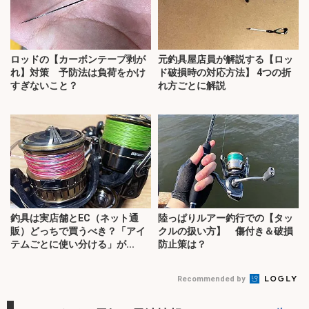
ロッドの【カーボンテープ剥が
元釣具屋店員が解説する【ロッ
れ】対策 予防法は負荷をかけ
ド破損時の対応方法】 4つの折
すぎないこと？
れ方ごとに解説
釣具は実店舗とEC（ネット通
陸っぱりルアー釣行での【タッ
販）どっちで買うべき？「アイ
クルの扱い方】 傷付き＆破損
テムごとに使い分ける」が...
防止策は？
Recommended by