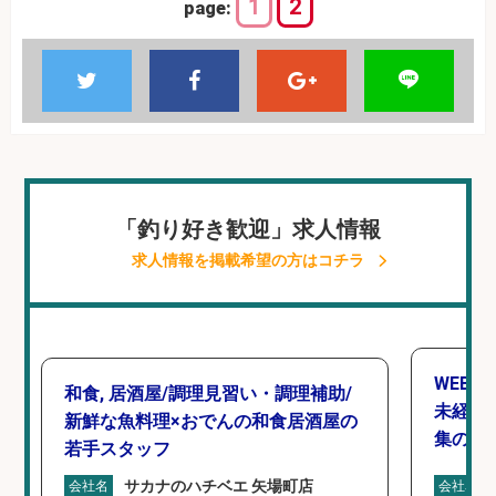
1
2
page:
「釣り好き歓迎」求人情報
求人情報を掲載希望の方はコチラ
WEBデ
和食, 居酒屋/調理見習い・調理補助/
未経験O
新鮮な魚料理×おでんの和食居酒屋の
集のお
若手スタッフ
サカナのハチベエ 矢場町店
会社名
会社名