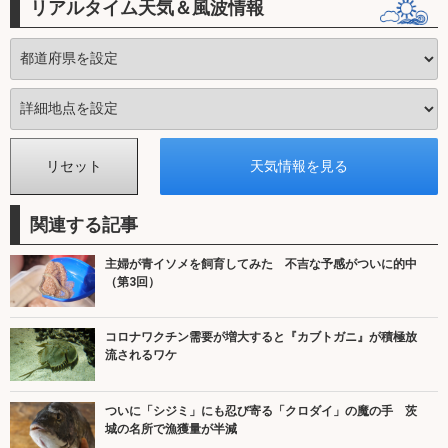
リアルタイム天気＆風波情報
関連する記事
主婦が青イソメを飼育してみた 不吉な予感がついに的中
（第3回）
コロナワクチン需要が増大すると『カブトガニ』が積極放
流されるワケ
ついに「シジミ」にも忍び寄る「クロダイ」の魔の手 茨
城の名所で漁獲量が半減