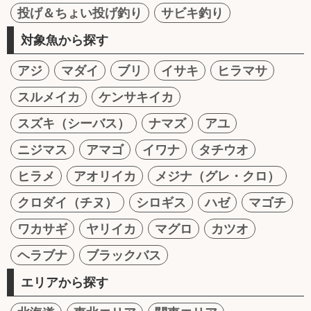
投げ＆ちょい投げ釣り
サビキ釣り
対象魚から探す
アジ
マダイ
ブリ
イサキ
ヒラマサ
スルメイカ
ケンサキイカ
スズキ（シーバス）
ナマズ
アユ
ニジマス
アマゴ
イワナ
タチウオ
ヒラメ
アオリイカ
メジナ（グレ・クロ）
クロダイ（チヌ）
シロギス
ハゼ
マゴチ
ワカサギ
ヤリイカ
マグロ
カツオ
ヘラブナ
ブラックバス
エリアから探す