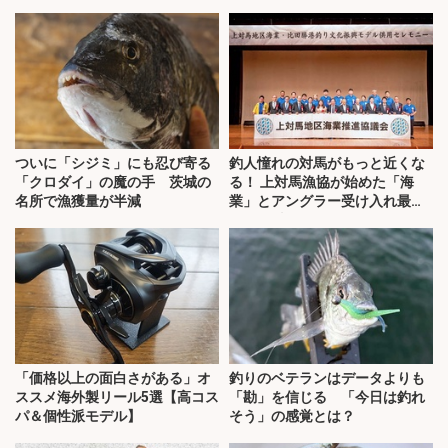
ついに「シジミ」にも忍び寄る
釣人憧れの対馬がもっと近くな
「クロダイ」の魔の手 茨城の
る！ 上対馬漁協が始めた「海
名所で漁獲量が半減
業」とアングラー受け入れ最前
線を取材
「価格以上の面白さがある」オ
釣りのベテランはデータよりも
ススメ海外製リール5選【高コス
「勘」を信じる 「今日は釣れ
パ＆個性派モデル】
そう」の感覚とは？