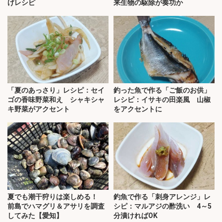
げレシピ
来生物の駆除が奏功か
「夏のあっさり」レシピ：セイ
釣った魚で作る「ご飯のお供」
ゴの香味野菜和え シャキシャ
レシピ：イサキの田楽風 山椒
キ野菜がアクセント
をアクセントに
夏でも潮干狩りは楽しめる！
釣魚で作る「刺身アレンジ」レ
前島でハマグリ＆アサリを調査
シピ：マルアジの酢洗い 4～5
してみた【愛知】
分漬ければOK