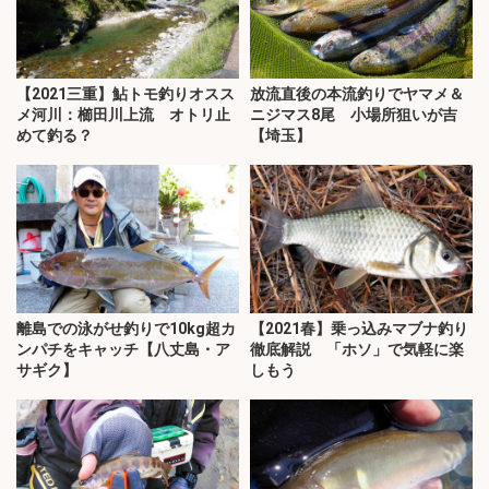
【2021三重】鮎トモ釣りオスス
放流直後の本流釣りでヤマメ＆
メ河川：櫛田川上流 オトリ止
ニジマス8尾 小場所狙いが吉
めて釣る？
【埼玉】
離島での泳がせ釣りで10kg超カ
【2021春】乗っ込みマブナ釣り
ンパチをキャッチ【八丈島・ア
徹底解説 「ホソ」で気軽に楽
サギク】
しもう