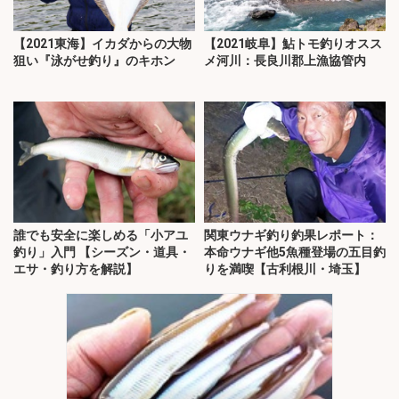
【2021東海】イカダからの大物
【2021岐阜】鮎トモ釣りオスス
狙い『泳がせ釣り』のキホン
メ河川：長良川郡上漁協管内
誰でも安全に楽しめる「小アユ
関東ウナギ釣り釣果レポート：
釣り」入門 【シーズン・道具・
本命ウナギ他5魚種登場の五目釣
エサ・釣り方を解説】
りを満喫【古利根川・埼玉】