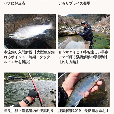
パクに好反応
ナもサプライズ登場
本流釣り入門解説 【大型魚が釣
もうすぐそこ！待ち遠しい早春
れるポイント・時期・タック
アマゴ輝く渓流解禁の季節到来
ル・エサを解説】
【釣り方編】
長良川郡上漁協管内の渓流釣り
渓流解禁2019 長良川水系おす