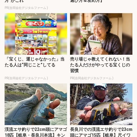
方”がこれ
選び方＆攻め方】
PR(合同会社デジタルファーム )
「宝くじ、運じゃなかった」当
売り場じゃ教えてくれない！当
たる人は“同じこと”してる
たる人だけがやってる宝くじの
習慣
PR(合同会社デジタルファーム )
PR(合同会社デジタルファーム )
渓流エサ釣りで22cm頭にアマゴ
長良川での渓流エサ釣りで23cm
18匹【岐阜・長良川本流】キン
頭にアマゴ15匹【岐阜】尺イワ