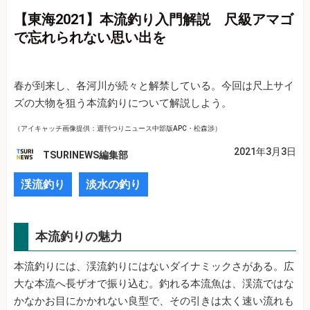
【東海2021】本流釣り入門解説 尺級アマゴ
で忘れられない思い出を
春が到来し、各河川が続々と解禁している。今回は尺上サイ
ズの大物を狙う本流釣りについて解説しよう。
（アイキャッチ画像提供：週刊つりニュース中部版APC・松森渉）
2021年3月3日
TSURINEWS編集部
渓流釣り
淡水の釣り
本流釣りの魅力
本流釣りには、渓流釣りにはないダイナミックさがある。広
大な本流へ長ザオで振り込む。釣れる本流魚は、渓流ではな
かなかお目にかかれない良型で、その引きは太く速い流れも