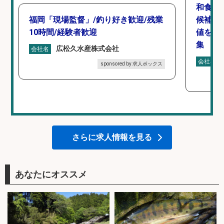
和食,
福岡「現場監督」/釣り好き歓迎/残業
候補/
10時間/経験者歓迎
値を上
集
広松久水産株式会社
会社名
会社名
sponsored by 求人ボックス
さらに求人情報を見る
あなたにオススメ