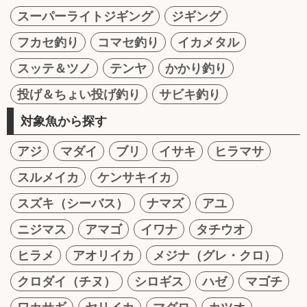
スーパーライトジギング
ジギング
フカセ釣り
コマセ釣り
イカメタル
スッテ＆ツノ
テンヤ
かかり釣り
投げ＆ちょい投げ釣り
サビキ釣り
対象魚から探す
アジ
マダイ
ブリ
イサキ
ヒラマサ
スルメイカ
ケンサキイカ
スズキ（シーバス）
ナマズ
アユ
ニジマス
アマゴ
イワナ
タチウオ
ヒラメ
アオリイカ
メジナ（グレ・クロ）
クロダイ（チヌ）
シロギス
ハゼ
マゴチ