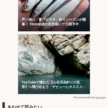
芦ノ湖の「夏ワカサギ」釣りシーズンが開
幕！ 10cm前後の良型揃いで72尾手中
YouTubeで憧れた【山岳渓流釣りの世
界】へ飛び込もう デビューにオススメの
「椹島」を紹介！
Recommended by