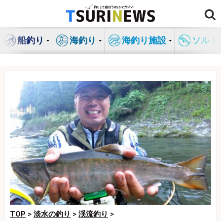
コ
ン
テ
船釣り
海釣り
海釣り施設
ソルト
ン
ツ
へ
ス
キ
ッ
プ
TOP
>
淡水の釣り
>
渓流釣り
>