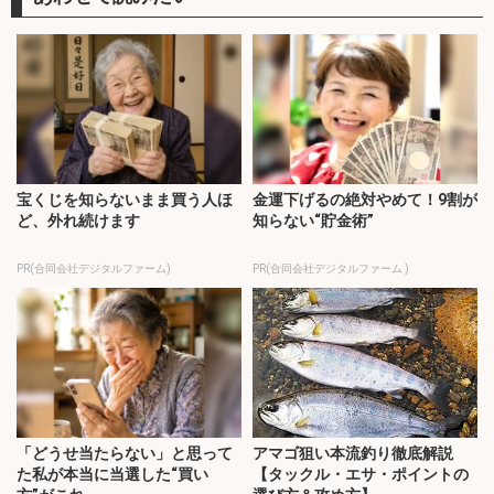
宝くじを知らないまま買う人ほ
金運下げるの絶対やめて！9割が
ど、外れ続けます
知らない“貯金術”
PR(合同会社デジタルファーム)
PR(合同会社デジタルファーム )
「どうせ当たらない」と思って
アマゴ狙い本流釣り徹底解説
た私が本当に当選した“買い
【タックル・エサ・ポイントの