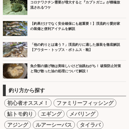
コロナワクチン需要が増大すると『カブトガニ』が積極放
流されるワケ
【釣果だけでなく安全確保にも超重要！】渓流釣り愛好家
の装備と便利アイテムを解説
「他の釣りとは違う？」渓流釣りに適した服装を徹底解説
【アウター・トップス・ボトムス・靴】
魚介類の揚げ物は美味しいけど油跳ねがち！ 破裂防止対策
と飛び散った油の処理について解説！
釣り方から探す
初心者オススメ！
ファミリーフィッシング
鮎トモ釣り
エギング
メバリング
アジング
ルアーシーバス
タイラバ