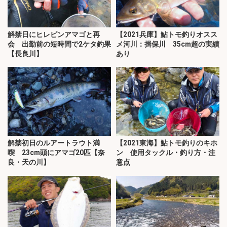
解禁日にヒレピンアマゴと再
【2021兵庫】鮎トモ釣りオスス
会 出勤前の短時間で2ケタ釣果
メ河川：揖保川 35cm超の実績
【長良川】
あり
解禁初日のルアートラウト満
【2021東海】鮎トモ釣りのキホ
喫 23cm頭にアマゴ20匹【奈
ン 使用タックル・釣り方・注
良・天の川】
意点