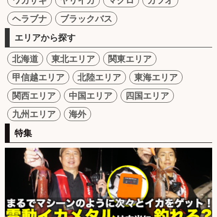
ワカサギ
ヤリイカ
マグロ
カツオ
ヘラブナ
ブラックバス
エリアから探す
北海道
東北エリア
関東エリア
甲信越エリア
北陸エリア
東海エリア
関西エリア
中国エリア
四国エリア
九州エリア
海外
特集