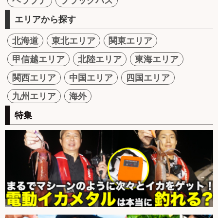
ヘラブナ
ブラックバス
エリアから探す
北海道
東北エリア
関東エリア
甲信越エリア
北陸エリア
東海エリア
関西エリア
中国エリア
四国エリア
九州エリア
海外
特集