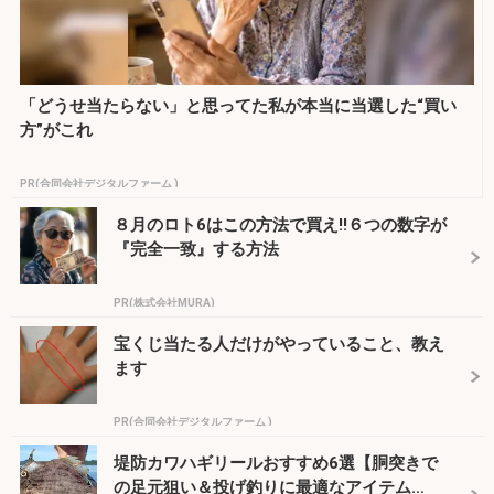
「どうせ当たらない」と思ってた私が本当に当選した“買い
方”がこれ
PR(合同会社デジタルファーム )
８月のロト6はこの方法で買え!!６つの数字が
『完全一致』する方法
PR(株式会社MURA)
宝くじ当たる人だけがやっていること、教え
ます
PR(合同会社デジタルファーム )
堤防カワハギリールおすすめ6選【胴突きで
の足元狙い＆投げ釣りに最適なアイテム