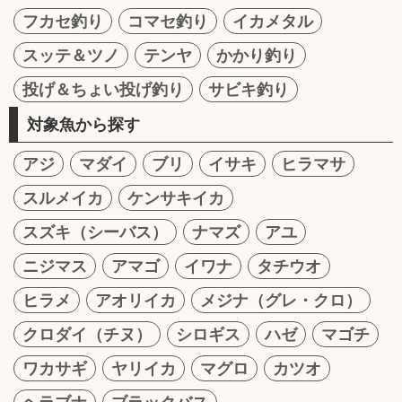
フカセ釣り
コマセ釣り
イカメタル
スッテ＆ツノ
テンヤ
かかり釣り
投げ＆ちょい投げ釣り
サビキ釣り
対象魚から探す
アジ
マダイ
ブリ
イサキ
ヒラマサ
スルメイカ
ケンサキイカ
スズキ（シーバス）
ナマズ
アユ
ニジマス
アマゴ
イワナ
タチウオ
ヒラメ
アオリイカ
メジナ（グレ・クロ）
クロダイ（チヌ）
シロギス
ハゼ
マゴチ
ワカサギ
ヤリイカ
マグロ
カツオ