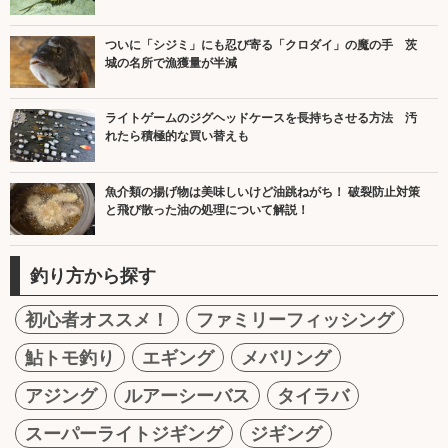
ついに「シジミ」にも忍び寄る「クロダイ」の魔の手 茨
城の名所で漁獲量が半減
ライトゲームのジグヘッドケースを長持ちさせる方法 汚
れたら積極的な買い替えも
魚介類の揚げ物は美味しいけど油跳ねがち！ 破裂防止対策
と飛び散った油の処理について解説！
釣り方から探す
初心者オススメ！
ファミリーフィッシング
鮎トモ釣り
エギング
メバリング
アジング
ルアーシーバス
タイラバ
スーパーライトジギング
ジギング