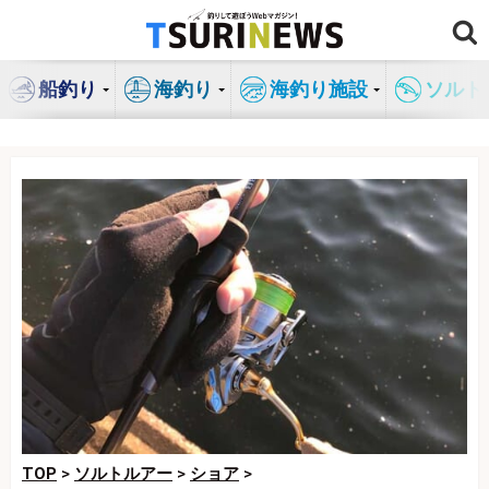
コ
ン
テ
船釣り
海釣り
海釣り施設
ソルト
ン
ツ
へ
ス
キ
ッ
プ
TOP
>
ソルトルアー
>
ショア
>