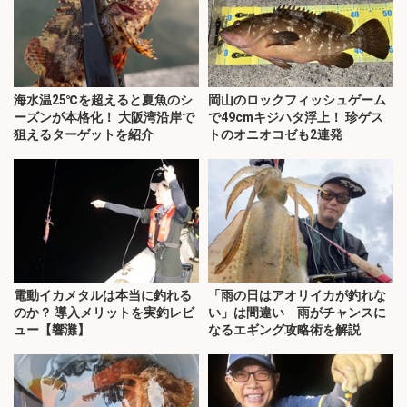
海水温25℃を超えると夏魚のシ
岡山のロックフィッシュゲーム
ーズンが本格化！ 大阪湾沿岸で
で49cmキジハタ浮上！ 珍ゲス
狙えるターゲットを紹介
トのオニオコゼも2連発
電動イカメタルは本当に釣れる
「雨の日はアオリイカが釣れな
のか？ 導入メリットを実釣レビ
い」は間違い 雨がチャンスに
ュー【響灘】
なるエギング攻略術を解説