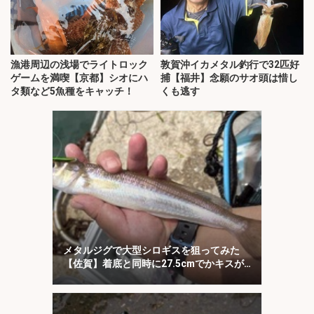
漁港周辺の浅場でライトロック
敦賀沖イカメタル釣行で32匹好
ゲームを満喫【京都】シオにハ
捕【福井】念願のサオ頭は惜し
タ類など5魚種をキャッチ！
くも逃す
メタルジグで大型シロギスを狙ってみた
【佐賀】着底と同時に27.5cmでかキスが
ヒット！