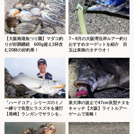
【大阪南港魚つり園】マダコ釣
7～8月の大阪湾沿岸ルアー釣り
りが好調継続 600g超え2杯含
おすすめターゲットを紹介 目
む20杯の好釣果！
玉は泉南のタチウオ！
「ハードコア」シリーズのミノ
泉大津の波止で47cm良型チヌを
ー縛りで良型ヒラスズキを連打
キャッチ【大阪】ライトルアー
【長崎】ランガンでサラシを攻
ゲームで攻略！
略！