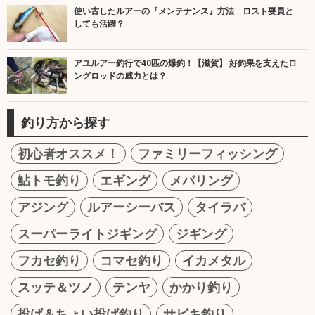
使い古したルアーの『メンテナンス』方法 ロスト要員と
しても活躍？
アユルアー釣行で40匹の爆釣！【滋賀】 好釣果を支えたロ
ングロッドの威力とは？
釣り方から探す
初心者オススメ！
ファミリーフィッシング
鮎トモ釣り
エギング
メバリング
アジング
ルアーシーバス
タイラバ
スーパーライトジギング
ジギング
フカセ釣り
コマセ釣り
イカメタル
スッテ＆ツノ
テンヤ
かかり釣り
投げ＆ちょい投げ釣り
サビキ釣り