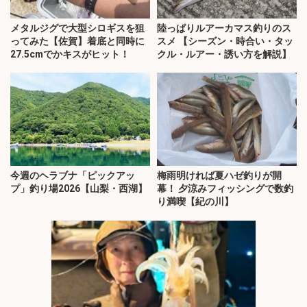
メタルジグで大型シロギスを狙
陸っぱりルアーカマス釣りのス
ってみた【佐賀】着底と同時に
スメ 【シーズン・時合い・タッ
27.5cmでかキスがヒット！
クル・ルアー・誘い方を解説】
今週のヘラブナ「ピックアッ
梅雨明ければ夏ハゼ釣りが開
プ」釣り場2026【山梨・西湖】
幕！ 夕涼みフィッシングで数釣
り満喫【紀の川】