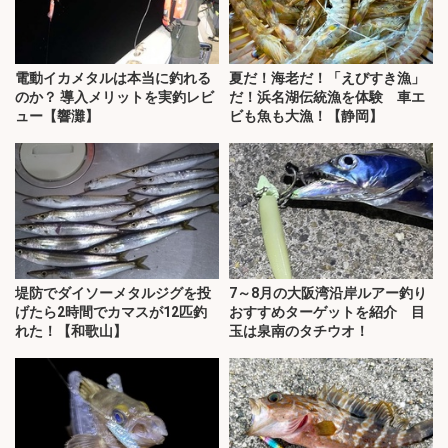
電動イカメタルは本当に釣れる
夏だ！海老だ！「えびすき漁」
のか？ 導入メリットを実釣レビ
だ！浜名湖伝統漁を体験 車エ
ュー【響灘】
ビも魚も大漁！【静岡】
堤防でダイソーメタルジグを投
7～8月の大阪湾沿岸ルアー釣り
げたら2時間でカマスが12匹釣
おすすめターゲットを紹介 目
れた！【和歌山】
玉は泉南のタチウオ！