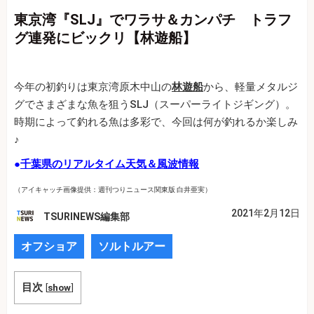
東京湾『SLJ』でワラサ＆カンパチ トラフ
グ連発にビックリ【林遊船】
今年の初釣りは東京湾原木中山の
林遊船
から、軽量メタルジ
グでさまざまな魚を狙うSLJ（スーパーライトジギング）。
時期によって釣れる魚は多彩で、今回は何が釣れるか楽しみ
♪
●
千葉県のリアルタイム天気＆風波情報
（アイキャッチ画像提供：週刊つりニュース関東版 白井亜実）
2021年2月12日
TSURINEWS編集部
オフショア
ソルトルアー
目次
[
show
]