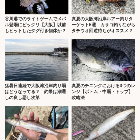
谷川港でのライトゲームでメバ
真夏の大阪湾沿岸ルアー釣りタ
ル登場にビックリ【大阪】以前
ーゲット5選 カサゴ釣りながら
もヒットしたタグ付き個体か？
タチウオ回遊待ちがオススメ？
猛暑日連続で大阪湾沿岸釣り場
真夏のチニングにおける3つのレ
はどうなってる？ 釣果は潮通
ンジ【ボトム・中層・トップ】
しの良し悪し次第
攻略法