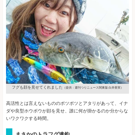
フグも顔を見せてくれました
（提供：週刊つりニュース関東版 白井亜実）
高活性とは言えないもののポツポツとアタリがあって、イナ
ダや良型ホウボウが顔を見せ、誰に何が掛かるのか分からな
いワクワクする時間。
まさかのトラフグ連釣