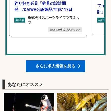
釣り好き必見「釣具の設計開
フィッ
発」/DAIWA公認製品/年休117日
計」
株式会社スポーツライフプラネッ
会社名
会社名
ツ
sponsored by 求人ボックス
さらに求人情報を見る
あなたにオススメ