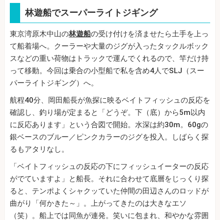
林遊船でスーパーライトジギング
東京湾原木中山の
林遊船
の受け付けを済ませたら土手を上っ
て船着場へ。クーラーや大量のジグが入ったタックルボック
スなどの重い荷物はトラックで運んでくれるので、竿だけ持
って移動。今回は乗合の小型船で私を含め4人でSLJ（スー
パーライトジギング）へ。
航程40分、岡田船長が魚探に映るベイトフィッシュの反応を
確認し、釣り場が定まると「どうぞ。下（底）から5m以内
に反応あります」という合図で開始。水深は約30m。60gの
銀ベースのブルー／ピンクカラーのジグを投入。しばらく探
るもアタリなし。
「ベイトフィッシュの反応の下にフィッシュイーターの反応
がでていますよ」と船長。それに合わせて底層をじっくり探
ると、テンポよくシャクッていた仲間の田辺さんのロッドが
曲がり「何かきた～」。上がってきたのは大きなエソ
（笑）。船上では同魚が連発。笑いに包まれ、和やかな雰囲