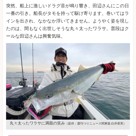
突然、船上に激しいドラグ音が鳴り響き、田辺さんにこの日
一番の引き。船長がタモを持って駆け寄ります。巻いてはラ
インを出され、なかなか浮いてきません。ようやく姿を現し
たのは、間もなく出世しそうな丸々太ったワラサ。普段はク
ールな田辺さんは興奮気味。
丸々太ったワラサに満面の笑み
（提供：週刊つりニュース関東版 白井亜実）