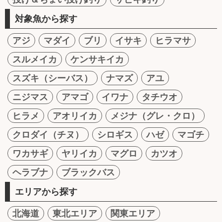
対象魚から探す
アジ
マダイ
ブリ
イサキ
ヒラマサ
スルメイカ
ケンサキイカ
スズキ（シーバス）
ナマズ
アユ
ニジマス
アマゴ
イワナ
タチウオ
ヒラメ
アオリイカ
メジナ（グレ・クロ）
クロダイ（チヌ）
シロギス
ハゼ
マゴチ
ワカサギ
ヤリイカ
マグロ
カツオ
ヘラブナ
ブラックバス
エリアから探す
北海道
東北エリア
関東エリア