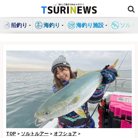
コ
ン
テ
船釣り
海釣り
海釣り施設
ソルト
ン
ツ
へ
ス
キ
ッ
プ
TOP
>
ソルトルアー
>
オフショア
>