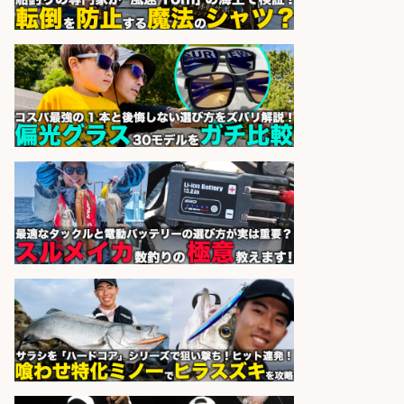
sponsored by 求人ボックス
小型軽量部品のライン組立/土日祝
休みで年間休日126日&入社祝金10
万円 堺市堺区の工場で自転車部品や
釣り具の組立 日払いOK・未経験歓
迎/高額・高収入/土日休み
パーソルファクトリーパートナ
会社名
ーズ株式会社
sponsored by 求人ボックス
レジカウンター/お釣りの計算不要
の簡単レジ 未経験も安心の研修あり
1日2h
オーケー株式会社
会社名
sponsored by 求人ボックス