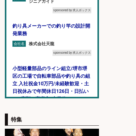
ジニアガイド
sponsored by 求人ボックス
釣り具メーカーでの釣り竿の設計開
発業務
株式会社天龍
会社名
sponsored by 求人ボックス
小型軽量部品のライン組立/堺市堺
区の工場で自転車部品や釣り具の組
立 入社祝金10万円/未経験歓迎・土
日祝休みで年間休日126日・日払い
OK/高額・高収入/土日休み
パーソルファクトリーパートナ
会社名
ーズ株式会社
特集
sponsored by 求人ボックス