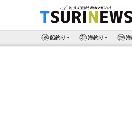
コ
ン
テ
ン
ツ
船釣り
海釣り
海
へ
ス
キ
ッ
プ