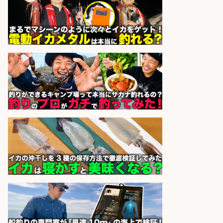
未経験歓迎/釣り具や自動車部品の
NC旋盤オペレーター/残業少なめ/年
休120日以上
株式会社共進精工
会社名
sponsored by 求人ボックス
配達/ドライバー/ドライバー補助 魚
の梱包 年齢経験不問/完全週休2日で
最低月収33万円保証
株式会社ワイズ
会社名
sponsored by 求人ボックス
未経験歓迎/釣り具メーカーでのル
ート営業/釣りや釣具などの知識必
須/残業なし
株式会社天龍
会社名