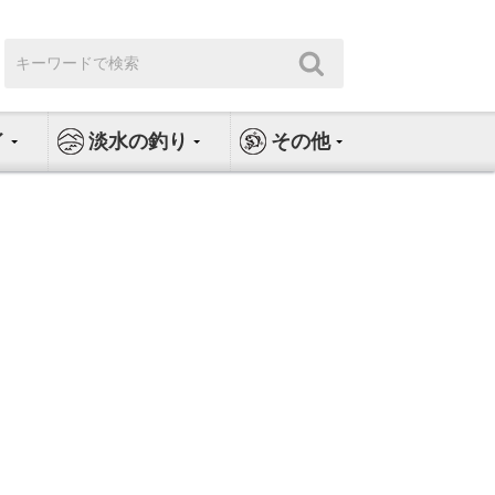
検
検
索:
索
イ
淡水の釣り
その他