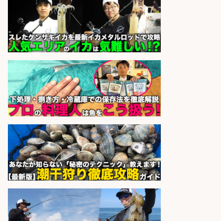
ホールスタッフ/20代～30代が活躍
中/高時給/週3日～OK/お肉・お魚料
理のキッチンスタッフ@西武池袋/
東京都
株式会社ディンプル
会社名
sponsored by 求人ボックス
さらに求人情報を見る