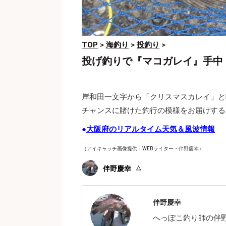
TOP
>
海釣り
>
投釣り
>
投げ釣りで『マコガレイ』手中
岸和田一文字から「クリスマスカレイ」と
チャンスに賭けた釣行の模様をお届けする
●
大阪府のリアルタイム天気＆風波情報
（アイキャッチ画像提供：WEBライター・伴野慶幸）
伴野慶幸
伴野慶幸
へっぽこ釣り師の伴