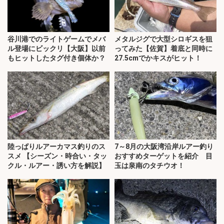
谷川港でのライトゲームでメバ
メタルジグで大型シロギスを狙
ル登場にビックリ【大阪】以前
ってみた【佐賀】着底と同時に
もヒットしたタグ付き個体か？
27.5cmでかキスがヒット！
陸っぱりルアーカマス釣りのス
7～8月の大阪湾沿岸ルアー釣り
スメ 【シーズン・時合い・タッ
おすすめターゲットを紹介 目
クル・ルアー・誘い方を解説】
玉は泉南のタチウオ！