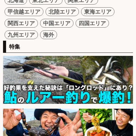
北海道
東北エリア
関東エリア
甲信越エリア
北陸エリア
東海エリア
関西エリア
中国エリア
四国エリア
九州エリア
海外
特集