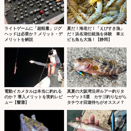
ライトゲームに「超軽量」ジグ
夏だ！海老だ！「えびすき漁」
ヘッドは必要か？ メリット・デ
だ！浜名湖伝統漁を体験 車エ
メリットを解説
ビも魚も大漁！【静岡】
電動イカメタルは本当に釣れる
真夏の大阪湾沿岸ルアー釣りタ
のか？ 導入メリットを実釣レビ
ーゲット5選 カサゴ釣りながら
ュー【響灘】
タチウオ回遊待ちがオススメ？