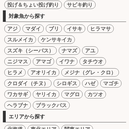
投げ＆ちょい投げ釣り
サビキ釣り
対象魚から探す
アジ
マダイ
ブリ
イサキ
ヒラマサ
スルメイカ
ケンサキイカ
スズキ（シーバス）
ナマズ
アユ
ニジマス
アマゴ
イワナ
タチウオ
ヒラメ
アオリイカ
メジナ（グレ・クロ）
クロダイ（チヌ）
シロギス
ハゼ
マゴチ
ワカサギ
ヤリイカ
マグロ
カツオ
ヘラブナ
ブラックバス
エリアから探す