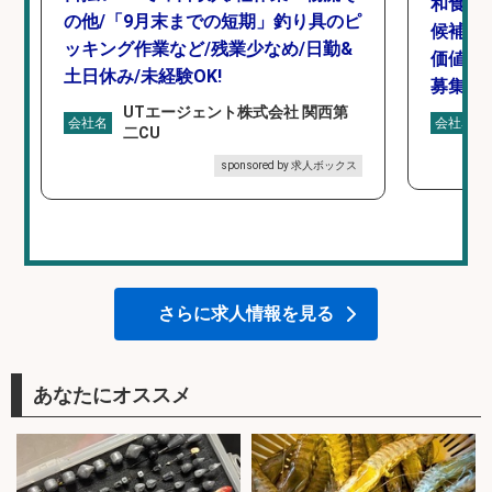
和食,
の他/「9月末までの短期」釣り具のピ
候補/
ッキング作業など/残業少なめ/日勤&
価値を
土日休み/未経験OK!
募集
UTエージェント株式会社 関西第
会社名
会社名
二CU
sponsored by 求人ボックス
さらに求人情報を見る
あなたにオススメ