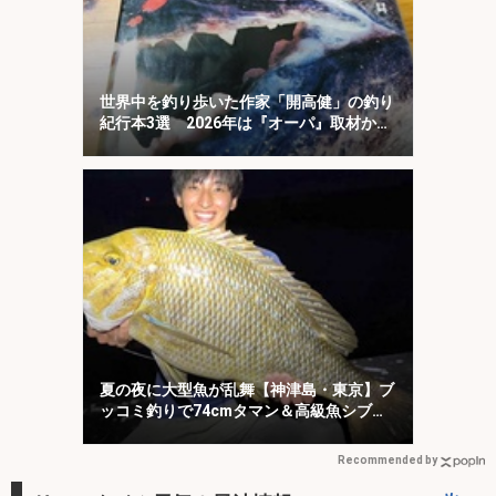
世界中を釣り歩いた作家「開高健」の釣り
紀行本3選 2026年は『オーパ』取材から
50周年
夏の夜に大型魚が乱舞【神津島・東京】ブ
ッコミ釣りで74cmタマン＆高級魚シブダ
イをキャッチ！
Recommended by