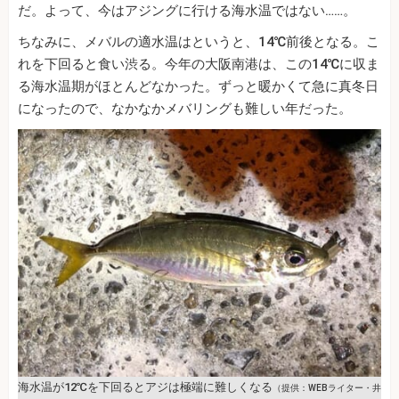
だ。よって、今はアジングに行ける海水温ではない……。
ちなみに、メバルの適水温はというと、14℃前後となる。こ
れを下回ると食い渋る。今年の大阪南港は、この14℃に収ま
る海水温期がほとんどなかった。ずっと暖かくて急に真冬日
になったので、なかなかメバリングも難しい年だった。
海水温が12℃を下回るとアジは極端に難しくなる
（提供：WEBライター・井