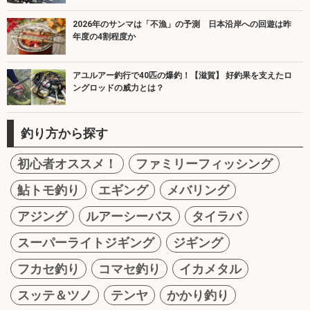
2026年のサンマは「不漁」の予測 日本沿岸への回遊は昨
年度の4割程度か
アユルアー釣行で40匹の爆釣！【滋賀】 好釣果を支えたロ
ングロッドの威力とは？
釣り方から探す
初心者オススメ！
ファミリーフィッシング
鮎トモ釣り
エギング
メバリング
アジング
ルアーシーバス
タイラバ
スーパーライトジギング
ジギング
フカセ釣り
コマセ釣り
イカメタル
スッテ＆ツノ
テンヤ
かかり釣り