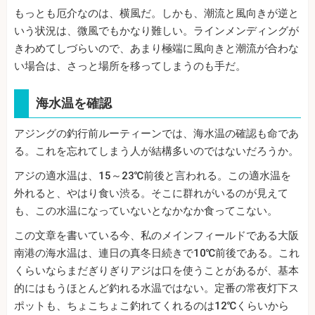
もっとも厄介なのは、横風だ。しかも、潮流と風向きが逆と
いう状況は、微風でもかなり難しい。ラインメンディングが
きわめてしづらいので、あまり極端に風向きと潮流が合わな
い場合は、さっと場所を移ってしまうのも手だ。
海水温を確認
アジングの釣行前ルーティーンでは、海水温の確認も命であ
る。これを忘れてしまう人が結構多いのではないだろうか。
アジの適水温は、15～23℃前後と言われる。この適水温を
外れると、やはり食い渋る。そこに群れがいるのが見えて
も、この水温になっていないとなかなか食ってこない。
この文章を書いている今、私のメインフィールドである大阪
南港の海水温は、連日の真冬日続きで10℃前後である。これ
くらいならまだぎりぎりアジは口を使うことがあるが、基本
的にはもうほとんど釣れる水温ではない。定番の常夜灯下ス
ポットも、ちょこちょこ釣れてくれるのは12℃くらいから