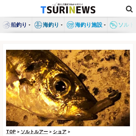
コ
ン
テ
船釣り
海釣り
海釣り施設
ソルト
ン
ツ
へ
ス
キ
ッ
プ
TOP
>
ソルトルアー
>
ショア
>