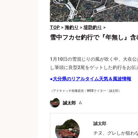
TOP
>
海釣り
>
堤防釣り
>
雪中フカセ釣行で『年無し』含
1月10日の雪混じりの風が吹く中、大在
し筆頭に良型2尾をゲットした釣行をお伝
●
大分県のリアルタイム天気＆風波情報
（アイキャッチ画像提供：WEBライター・誠太郎）
誠太郎
誠太郎
チヌ、グレしか狙わ