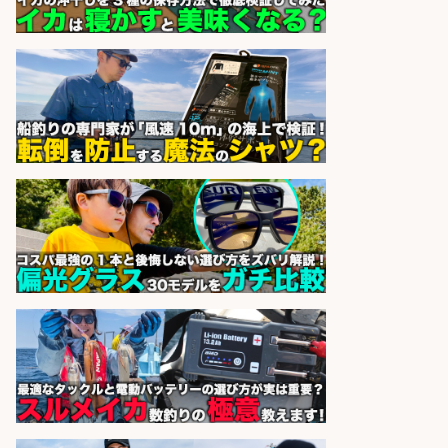
でお魚のカットや商品の陳列スタッ
フ/車通勤OK×時間選べる×未経験歓
迎/鹿児島県/志布志市
株式会社ホットスタッフ鹿児島
会社名
sponsored by 求人ボックス
日払いOKで即日収入/製造スタッフ/
日払いあり 広島市佐伯区内でお魚の
パック詰めや品出し業務/車通勤
OK×未経験歓迎×残業少なめ/広島県/
広島市佐伯区
株式会社ホットスタッフ五日市
会社名
sponsored by 求人ボックス
精肉・青果・鮮魚販売/志布志市で
お魚のカットや商品の陳列業務/時
間選べる×未経験歓迎×残業少なめ/