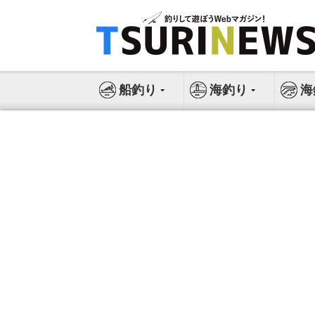
コ
ン
テ
ン
ツ
船釣り
海釣り
海
へ
ス
キ
ッ
プ