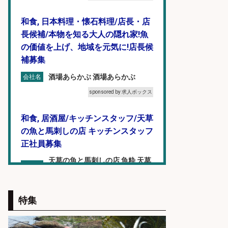
和食, 日本料理・懐石料理/店長・店
長候補/本物を知る大人の隠れ家!魚
の価値を上げ、地域を元気に!店長候
補募集
酒場あらかぶ 酒場あらかぶ
会社名
sponsored by 求人ボックス
和食, 居酒屋/キッチンスタッフ/天草
の魚と馬刺しの店 キッチンスタッフ
正社員募集
天草の魚と馬刺しの店 魚粋 天草
会社名
の魚と馬刺しの店 魚粋
sponsored by 求人ボックス
特集
営業事務/釣り具メーカーでの営業
アシスタントのお仕事/残業なし/即