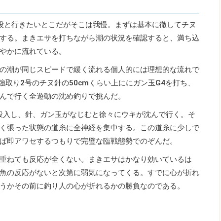
投と行きたいとこだがそこは我慢。まずは基本に徹してチヌ
する。まきエサを打ちながら潮の状況を確認すると、満ち込
やかに流れている。
の潮が同じスピードで緩く流れる個人的には理想的な流れで
強取り2号のチヌ針の50cmくらい上ににガン玉G4を打ち、
んで行く全遊動の沈め釣りで挑んだ。
を投入し、針、ガン玉がなじむと徐々にウキが沈んで行く。そ
く張った状態の道糸に全神経を集中する。この道糸に少しで
ば即アワセするつもりで完璧な臨戦態勢でのぞんだ。
重ねても反応が全くない。まきエサはかなり効いているは
魚の反応がないと次第に弱気になってくる。すでに心が折れ
うかその前に釣り人の心が折れるかの勝負なのである。