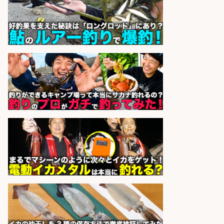
日勤務可/営業事務/軽作業
株式会社パソナ
会社名
sponsored by 求人ボックス
釣り好き必見「釣具の設計開
発」/DAIWA公認製品/年休117日
株式会社スポーツライフプラネ
会社名
ッツ
sponsored by 求人ボックス
魚の「バイヤー」貴方の目利きでヒ
ットを生む、裁量バイヤー募集
株式会社コムライン
会社名
sponsored by 求人ボックス
精肉・青果・鮮魚販売/志布志市内