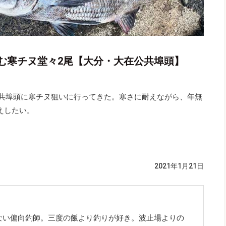
む寒チヌ堂々2尾【大分・大在公共埠頭】
公共埠頭に寒チヌ狙いに行ってきた。寒さに耐えながら、年無
えしたい。
2021年1月21日
ない偏向釣師。三度の飯より釣りが好き。波止場よりの