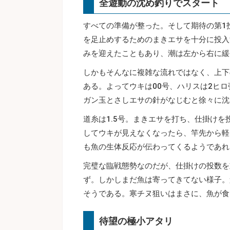
全遊動の沈め釣りでスタート
すべての準備が整った。そして期待の第1
を足止めするためのまきエサを十分に投入
みを迎えたこともあり、潮は左から右に緩
しかもそんなに複雑な流れではなく、上下
ある。よってウキは00号、ハリスは2ヒロ
ガン玉とさしエサの針がなじむと徐々に沈
道糸は1.5号。まきエサを打ち、仕掛け
してウキが見えなくなったら、竿先から軽
も魚の生体反応が伝わってくるようであれ
完璧な臨戦態勢なのだが、仕掛けの投数を
ず。しかしまだ魚は寄ってきてない様子。
そうである。寒チヌ狙いはまさに、魚が食
待望の極小アタリ