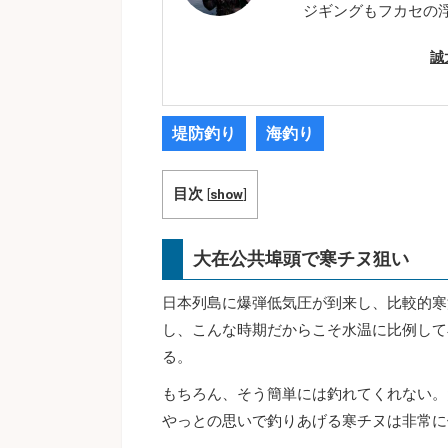
ジギングもフカセの
誠
堤防釣り
海釣り
目次
[
show
]
大在公共埠頭で寒チヌ狙い
日本列島に爆弾低気圧が到来し、比較的寒
し、こんな時期だからこそ水温に比例して
る。
もちろん、そう簡単には釣れてくれない。
やっとの思いで釣りあげる寒チヌは非常に