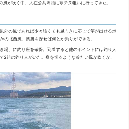
りの風が吹く中、大在公共埠頭に寒チヌ狙いに行ってきた。
以外の風であれば少々強くても風向きに応じて竿が出せるポ
m/sの北西風。風裏を探せば何とか釣りができる。
き場」に釣り座を確保。到着すると他のポイントには釣り人
て2組の釣り人がいた。身を切るような冷たい風が吹くが、