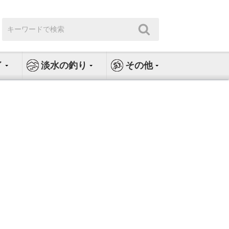
検
検
索:
索
イ
淡水の釣り
その他