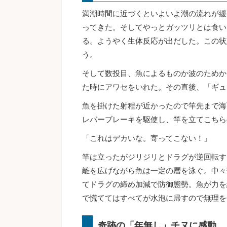
満潮時間に近づくといよいよ潮の流れが緩
ってきた。そしてやっとガッツリとは食い
る。ようやく生体反応が出だした。この状
う。
そして数投目、魚によるものか波のためか
た時にアワセをいれた。その直後、「ギュ
魚を掛けた射程が近かったので竿先まで海
レバーブレーキを駆使し、竿を立てこちら
「これはデカいな。寄ってこない！」
竿は立ったがジリジリとドラグが逆回転す
離を広げながら魚は一定の層を泳ぐ。中々
てドラグの締め加減で防御態勢。魚が力を
で慌ててはすべてが水泡に帰すので無理を
奇跡の「年無し」チヌに感動