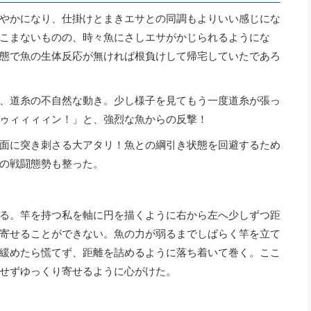
やかになり、仕掛けとまきエサとの同調もよりいい感じにな
こまないものの、時々魚にさしエサがかじられるようにな
態で魚の生体反応が無ければ根負けして帰宅していたであろ
、道糸の不自然な動き。少し様子を見てもう一度道糸が張っ
ゥィィィィン！」と、強烈な魚からの反撃！
面に突き刺さる大アタリ！魚との綱引き状態を回避するため
の戦闘態勢も整った。
る。竿を持つ私を軸に円を描くように右から左へ少しずつ距
寄せることができない。魚の力が弱るまでしばらく竿を立て
緩めたら慌てず、距離を詰めるように落ち着いて巻く。ここ
せずゆっくり寄せるように心がけた。