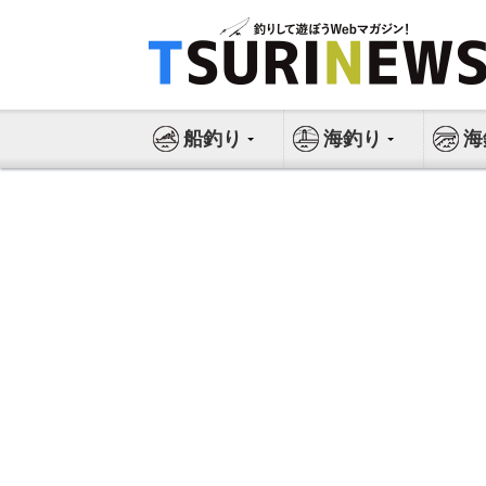
コ
ン
テ
ン
ツ
船釣り
海釣り
海
へ
ス
キ
ッ
プ