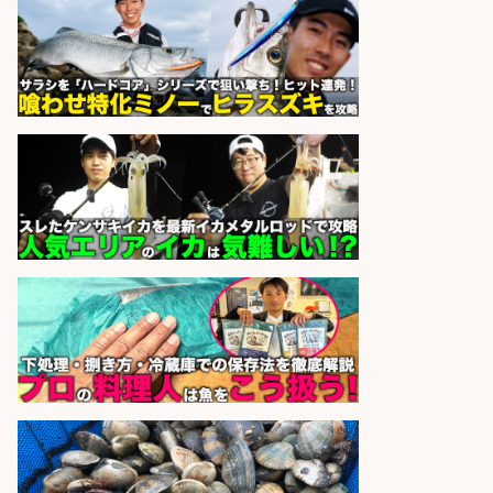
ビス
sponsored by 求人ボックス
日払いOKで即日収入/製造スタッフ/
「広島市佐伯区」お魚のパック詰め
や品出しスタッフ/広島市佐伯区周
辺/「時給1,200円」日払い可/未経験
歓迎×残業少なめ×週4日〜OK
株式会社ホットスタッフ五日市
会社名
sponsored by 求人ボックス
日払いOKで即日収入/販売スタッフ/
「調理なし・軽作業スタート」お魚
のパック詰め&品出し/週4日から勤
務OK/希望休が取得できる/広島県
株式会社ホットスタッフ五日市
会社名
sponsored by 求人ボックス