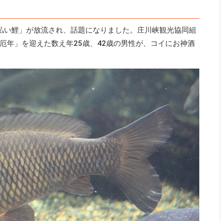
払い鯉」が放流され、話題になりました。庄川峡観光協同組
厄年」を迎えた数え年25歳、42歳の男性が、コイにお神酒