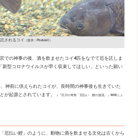
を託されるコイ
（提供：PhotoAC）
宮での神事の後、酒を飲ませたコイ4匹をなでて厄を託しま
「新型コロナウイルスが早く収束してほしい」といった願い
行事。神前に供えられたコイが、長時間の神事後も生きていた
とが起源とされています。
（『庄川の奇祭「厄払い 鯉の放流」』NHKニュ
「厄払い鯉」のように、動物に酒を飲ませる文化は古くから