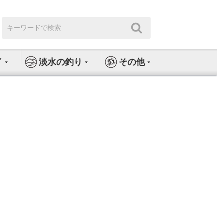
検
検
索:
索
イ
淡水の釣り
その他