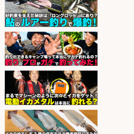
株式会社ホットスタッフ鹿児島
会社名
sponsored by 求人ボックス
日払いOKで即日収入/製造スタッフ/
「広島市佐伯区」「時給1,200円」
日払いOK!広島市佐伯区でお魚のパ
ック詰めや品出しスタッフ/未経験
歓迎×残業少なめ×週4日〜OK/広島
県/広島市西区
株式会社ホットスタッフ五日市
会社名
sponsored by 求人ボックス
精肉・青果・鮮魚販売/「志布志
市」「時給1,150円〜」志布志駅か
ら車5分/お魚のカットや商品の陳列
業務/残業少なめ×車通勤OK×時間選
べる/鹿児島県/志布志市