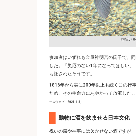
厄払い
参加者はいずれも金屋神明宮の氏子で、同
した。「災厄のない1年になってほしい」
も託されたそうです。
1816年から実に200年以上も続くこの
ため、その生命力にあやかって放流したこ
ースウェブ 2021.1.8）
動物に酒を飲ませる日本文化
祝いの席や神事には欠かせない酒ですが、