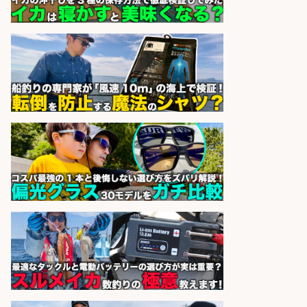
株式会社ホットスタッフ鹿児島
会社名
sponsored by 求人ボックス
販売スタッフ/「未経験歓迎」魚を
捌く作業なし!イオン食品売場スタッ
フ募集/東京都/目黒区
イオンスタイル碑文谷店
会社名
sponsored by 求人ボックス
日払いOKで即日収入/営業事務/沼津
市足高エリアの釣り具メーカーで受
注処理・見積作成の営業事務/土日
祝休み・マニュアル完備で未経験
OK&服装髪色ネイル自由/静岡県/沼
津市
株式会社セイノースタッフサー
会社名