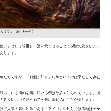
オカミウオ
（提供：PhotoAC）
使い」として珍重し、酒を飲ませることで感謝の意を伝え、
あります。
魚たちですが、「お酒が好き」な魚というのは果たして存在
残っている酒粕を餌に用いる例は数多く知られています。淡
の釣りにおいて酒や酒粕を餌に混ぜ込むことがあります。
けて人気の高い釣魚である「アイゴ」の釣りでは酒粕は欠か