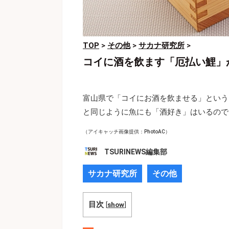
TOP
>
その他
>
サカナ研究所
>
コイに酒を飲ます「厄払い鯉」
富山県で「コイにお酒を飲ませる」という
と同じように魚にも「酒好き」はいるので
（アイキャッチ画像提供：PhotoAC）
TSURINEWS編集部
サカナ研究所
その他
目次
[
show
]