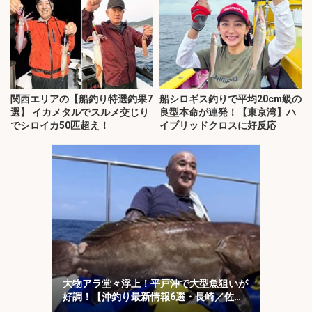
関西エリアの【船釣り特選釣果7
船シロギス釣りで平均20cm級の
選】 イカメタルでスルメ交じり
良型本命が連発！【東京湾】ハ
でシロイカ50匹超え！
イブリッドクロスに好反応
大物アラ堂々浮上！平戸沖で大型魚狙いが
好調！【沖釣り最新情報6選・長崎／佐
賀】