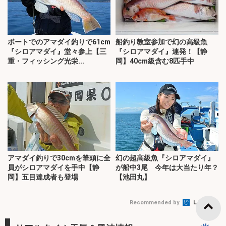
ボートでのアマダイ釣りで61cm
船釣り教室参加で幻の高級魚
『シロアマダイ』堂々参上【三
『シロアマダイ』連発！【静
重・フィッシング光栄...
岡】40cm級含む8匹手中
アマダイ釣りで30cmを筆頭に全
幻の超高級魚『シロアマダイ』
員がシロアマダイを手中【静
が船中3尾 今年は大当たり年？
岡】五目達成者も登場
【池田丸】
Recommended by