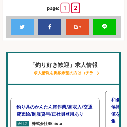
1
2
page:
「釣り好き歓迎」求人情報
求人情報を掲載希望の方はコチラ
和食,
釣り具のかんたん軽作業/高収入/交通
候補/
費支給/制服貸与/正社員登用あり
値を上
集
株式会社REnista
会社名