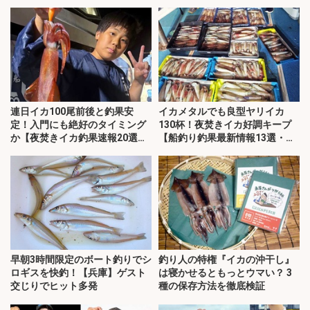
連日イカ100尾前後と釣果安
イカメタルでも良型ヤリイカ
定！入門にも絶好のタイミング
130杯！夜焚きイカ好調キープ
か【夜焚きイカ釣果速報20選・
【船釣り釣果最新情報13選・玄
福岡】
界灘】
早朝3時間限定のボート釣りでシ
釣り人の特権『イカの沖干し』
ロギスを快釣！【兵庫】ゲスト
は寝かせるともっとウマい？ 3
交じりでヒット多発
種の保存方法を徹底検証