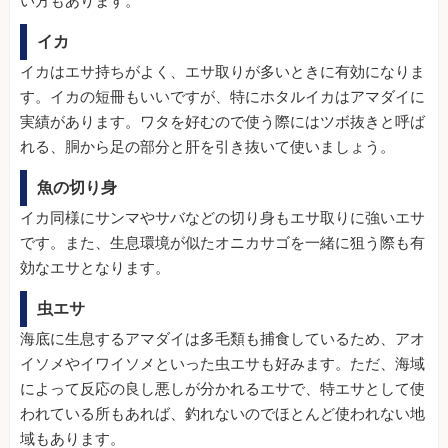
い方もあります。
イカ
イカはエサ持ちがよく、エサ取りが多いときに有効になりま
す。イカの短冊もいいですが、特にホタルイカはアマダイに
実績があります。ワタを好むので使う際にはツボ抜きと呼ば
れる、胴から足の部分と肝を引き抜いて使いましょう。
魚の切り身
イカ同様にサンマやサバなどの切り身もエサ取りに強いエサ
です。また、生息環境が似たオニカサゴを一緒に狙う際も有
効なエサとなります。
虫エサ
海底に生息するアマダイは多毛類も捕食しているため、アオ
イソメやイワイソメといった虫エサも好みます。ただ、海域
によって反応の良し悪しが分かれるエサで、特エサとして使
われている所もあれば、釣れないのでほとんど使われない地
域もあります。