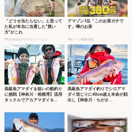
「どうせ当たらない」と思って
アマゾン1位「このお茶ガチで
た私が本当に当選した“買い
す」噂のお茶
方”がこれ
PR(合同会社デジタルファーム )
PR(ハーブ健康本舗)
高級魚アマダイを狙いの船釣り
高級魚アマダイ釣りでシロアマ
に挑戦【神奈川・相模湾】流用
ダイ混じりに40cm超え本命が顔
タックルでアカアマダイ＆...
出し【神奈川・ちがさ...