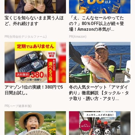
宝くじを知らないまま買う人ほ
「え、こんなセールやってた
ど、外れ続けます
の？」80％OFF以上が続々登
場！Amazonの本気が...
PR(合同会社デジタルファーム)
PR(Amazon)
アマゾン1位の実績！380円で5
冬の人気ターゲット「アマダイ
日間お試し。
釣り」徹底解説 【タックル・タ
ナ取り・誘い方・アタリ...
PR(ハーブ健康本舗)