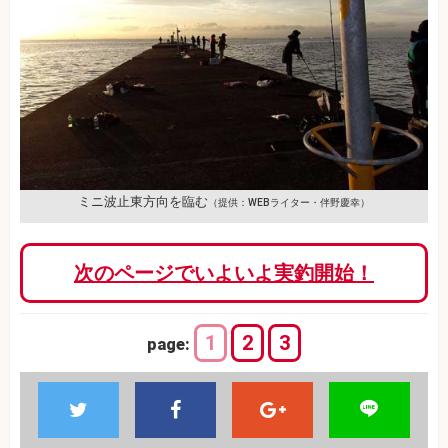
ミニ波止東方向を臨む
（提供：WEBライター・伴野慶幸）
次のページでいよいよ実釣開始！
1
2
3
page: