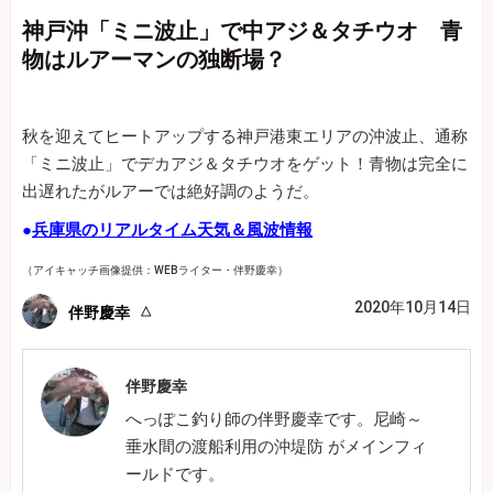
神戸沖「ミニ波止」で中アジ＆タチウオ 青
物はルアーマンの独断場？
秋を迎えてヒートアップする神戸港東エリアの沖波止、通称
「ミニ波止」でデカアジ＆タチウオをゲット！青物は完全に
出遅れたがルアーでは絶好調のようだ。
●
兵庫県のリアルタイム天気＆風波情報
（アイキャッチ画像提供：WEBライター・伴野慶幸）
2020年10月14日
伴野慶幸
伴野慶幸
へっぽこ釣り師の伴野慶幸です。尼崎～
垂水間の渡船利用の沖堤防 がメインフィ
ールドです。