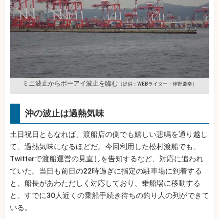
ミニ波止からポーアイ波止を臨む
（提供：WEBライター・伴野慶幸）
沖の波止は過熱気味
土日祝日ともなれば、渡船店の側でも嬉しい悲鳴を通り越し
て、過熱気味になるほどだ。今回利用した松村渡船でも、
Twitterで渡船運営の見直しを告知するなど、対応に追われ
ていた。当日も前日の22時過ぎに指定の駐車場に到着する
と、船長があわただしく対応しており、乗船場に移動する
と、すでに30人近くの乗船手続き待ちの釣り人の列ができて
いる。