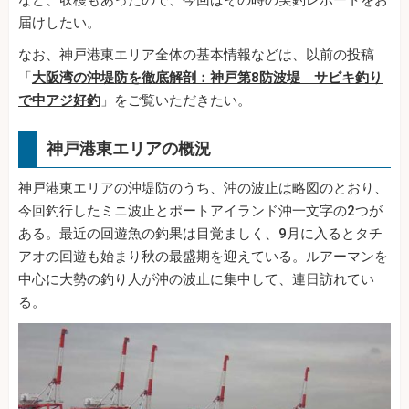
など、収穫もあったので、今回はその時の実釣レポートをお
届けしたい。
なお、神戸港東エリア全体の基本情報などは、以前の投稿
「
大阪湾の沖堤防を徹底解剖：神戸第8防波堤 サビキ釣り
で中アジ好釣
」をご覧いただきたい。
神戸港東エリアの概況
神戸港東エリアの沖堤防のうち、沖の波止は略図のとおり、
今回釣行したミニ波止とポートアイランド沖一文字の2つが
ある。最近の回遊魚の釣果は目覚ましく、9月に入るとタチ
アオの回遊も始まり秋の最盛期を迎えている。ルアーマンを
中心に大勢の釣り人が沖の波止に集中して、連日訪れてい
る。