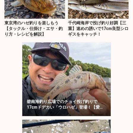
東京湾のハゼ釣りを楽しもう
千代崎海岸で投げ釣り好調【三
【タックル・仕掛け・エサ・釣
重】速めの誘いで17cm良型シロ
り方・レシピを解説】
ギスをキャッチ！
碧南海釣り広場でのチョイ投げ釣りで
17cmドデカい「ウロハゼ」登場！【愛
知】