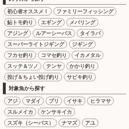
初心者オススメ！
ファミリーフィッシング
鮎トモ釣り
エギング
メバリング
アジング
ルアーシーバス
タイラバ
スーパーライトジギング
ジギング
フカセ釣り
コマセ釣り
イカメタル
スッテ＆ツノ
テンヤ
かかり釣り
投げ＆ちょい投げ釣り
サビキ釣り
対象魚から探す
アジ
マダイ
ブリ
イサキ
ヒラマサ
スルメイカ
ケンサキイカ
スズキ（シーバス）
ナマズ
アユ