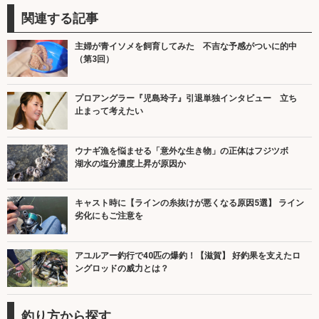
関連する記事
主婦が青イソメを飼育してみた 不吉な予感がついに的中
（第3回）
プロアングラー『児島玲子』引退単独インタビュー 立ち
止まって考えたい
ウナギ漁を悩ませる「意外な生き物」の正体はフジツボ
湖水の塩分濃度上昇が原因か
キャスト時に【ラインの糸抜けが悪くなる原因5選】 ライン
劣化にもご注意を
アユルアー釣行で40匹の爆釣！【滋賀】 好釣果を支えたロ
ングロッドの威力とは？
釣り方から探す