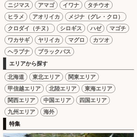
ニジマス
アマゴ
イワナ
タチウオ
ヒラメ
アオリイカ
メジナ（グレ・クロ）
クロダイ（チヌ）
シロギス
ハゼ
マゴチ
ワカサギ
ヤリイカ
マグロ
カツオ
ヘラブナ
ブラックバス
エリアから探す
北海道
東北エリア
関東エリア
甲信越エリア
北陸エリア
東海エリア
関西エリア
中国エリア
四国エリア
九州エリア
海外
特集