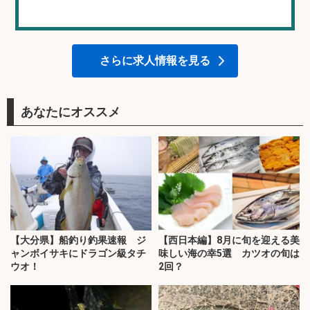
さらに求人情報を見る
あなたにオススメ
【大分県】船釣り釣果速報 ジ
【西日本編】8月に旬を迎える美
ャンボイサキにドラゴン級タチ
味しい海の幸5選 カツオの旬は
ウオ！
2回？