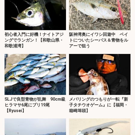
初心者入門に好機！ナイトアジ
阪神湾奥にイワシ回遊中 ベイ
ングでランガン！【和歌山県・
トについたシーバス＆青物をル
和歌浦湾】
アーで狙う
SLJで良型青物が乱舞 90cm級
メバリングのつもりが一転『新
ヒラマサ6尾にブリ19尾
子タチウオゲーム』に【福岡・
【Ryusei】
箱崎埠頭】