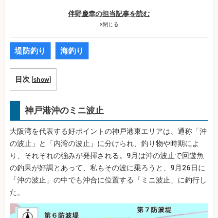
伴野慶幸の担当記事を読む
×
閉じる
堤防釣り
海釣り
目次
[
show
]
神戸港沖のミニ波止
大阪湾を代表する好ポイントの神戸港東エリアは、通称「沖
の波止」と「内湾の波止」に分けられ、釣り物や時期によ
り、それぞれの強みが発揮される。9月は沖の波止で回遊魚
の釣果が好調とあって、私もその波に乗ろうと、9月26日に
「沖の波止」の中でも沖合に位置する「ミニ波止」に釣行し
た。