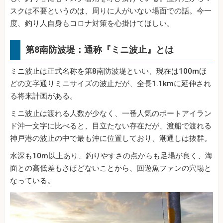
スクは不要というのは、周りに人がいない場面での話。今一
度、釣り人自身もコロナ対策を心掛けてほしい。
第8南防波堤：通称『ミニ波止』とは
ミニ波止は正式名称を第8南防波堤といい、現在は100mほ
どの文字通りミニサイズの波止だが、全長1.1kmに延伸され
る将来計画がある。
ミニ波止は渡れる人数が少なく、一番人気のポートアイラン
ド沖一文字に比べると、目立たない存在だが、渡船で渡れる
神戸港の波止の中で最も沖に位置しており、潮通しは抜群。
水深も10m以上あり、釣りやすさの点からも足場が良く、海
面との高低差もさほどないことから、回遊魚ファンの穴場と
なっている。