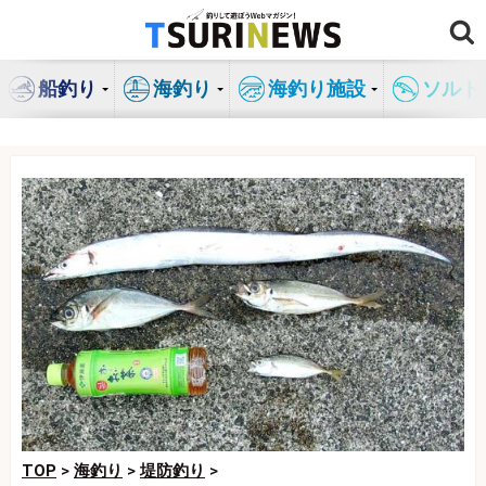
コ
ン
テ
船釣り
海釣り
海釣り施設
ソルト
ン
ツ
へ
ス
キ
ッ
プ
TOP
>
海釣り
>
堤防釣り
>