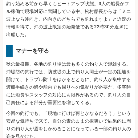
釣り始める前から早くもヒートアップ状態。3人の船長がフ
ル稼働で現場対応に奮闘している中、松村船長からは「ミニ
波止なら沖向き、内向きのどちらでも釣れますよ」と近況の
情報を得て、沖の波止限定の始発便である22時30分過ぎに
出船した。
マナーを守る
秋の最盛期、各地の釣り場は最も多くの釣り人で混雑する。
沖堤防の釣行では、防波堤の上で釣り人同士が一定の距離を
開けて、トラブル防止をはかるとともに、釣り人が集中する
渡船手続きの際や船内でも周りへの気配りが必要だ。多客時
には船長やスタッフの対応にも限界があるので、釣り人の自
己責任による部分が重要性を増してくる。
今回の釣行でも、「現地に行けば何とかなるだろう」という
安易な気持ちで来て、自分の素のままの振舞いで結果的に周
りの釣り人が眉をしかめることになっている一部の釣り人の
姿を見かけた。