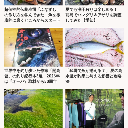
超個性的伝統寿司「ふなずし」
夏でも潮干狩りは楽しめる！
の作り方を学んできた 魚を徹
前島でハマグリ＆アサリを調査
底的に磨くところからスタート
してみた【愛知】
世界中を釣り歩いた作家「開高
「猛暑で魚が消える？」 夏の高
健」の釣り紀行本3選 2026年
水温が釣果に与える影響と攻略
は『オーパ』取材から50周年
法