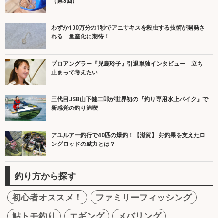
（第3回）
わずか100万分の1秒でアニサキスを殺虫する技術が開発さ
れる 量産化に期待！
プロアングラー『児島玲子』引退単独インタビュー 立ち
止まって考えたい
三代目JSB山下健二郎が世界初の『釣り専用水上バイク』で
新感覚の釣り満喫
アユルアー釣行で40匹の爆釣！【滋賀】 好釣果を支えたロ
ングロッドの威力とは？
釣り方から探す
初心者オススメ！
ファミリーフィッシング
鮎トモ釣り
エギング
メバリング