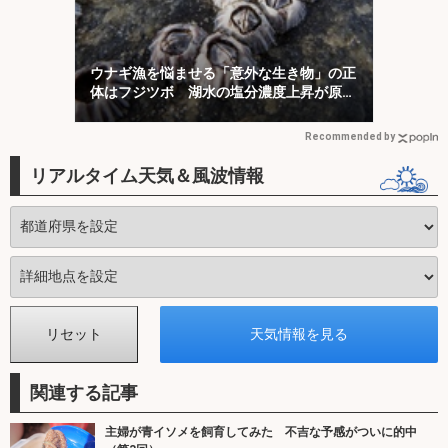
ウナギ漁を悩ませる「意外な生き物」の正
体はフジツボ 湖水の塩分濃度上昇が原因
か
Recommended by
リアルタイム天気＆風波情報
関連する記事
主婦が青イソメを飼育してみた 不吉な予感がついに的中