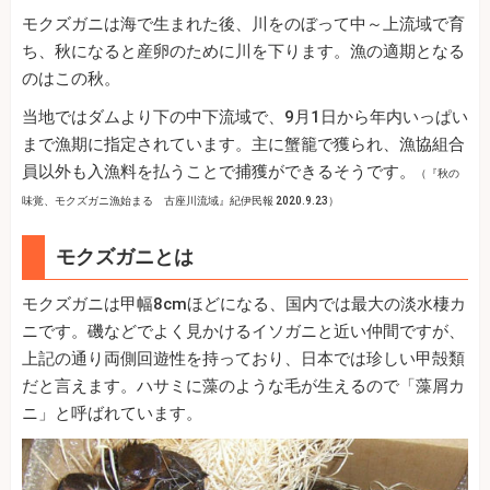
モクズガニは海で生まれた後、川をのぼって中～上流域で育
ち、秋になると産卵のために川を下ります。漁の適期となる
のはこの秋。
当地ではダムより下の中下流域で、9月1日から年内いっぱい
まで漁期に指定されています。主に蟹籠で獲られ、漁協組合
員以外も入漁料を払うことで捕獲ができるそうです。
（『秋の
味覚、モクズガニ漁始まる 古座川流域』紀伊民報 2020.9.23）
モクズガニとは
モクズガニは甲幅8cmほどになる、国内では最大の淡水棲カ
ニです。磯などでよく見かけるイソガニと近い仲間ですが、
上記の通り両側回遊性を持っており、日本では珍しい甲殻類
だと言えます。ハサミに藻のような毛が生えるので「藻屑カ
ニ」と呼ばれています。