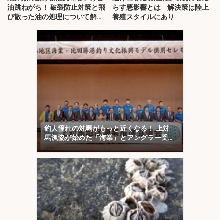
油跳ねがち！ 破裂防止対策と飛
らす悪影響とは 解決策は陸上
び散った油の処理について解
養殖スタイルにあり
説！
釣人憧れの対馬がもっと近くなる！ 上対
馬漁協が始めた「海業」とアングラー受け
入れ最前線を取材