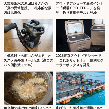
大規模断水の原因はまさかの
アウトドアショーで最強インナ
「藻の異常繁殖」 根本的な原
ー「瞬暖 GRID-TEC＋」を発
因は温暖化
見 釣り専用モデルも登場
「価格以上の面白さがある」オ
2026東京アウトドアショーで
ススメ海外製リール5選【高コス
「これありかも！」 便利なク
パ＆個性派モデル】
ーラーボックスを発見
魚介類の揚げ物は美味しいけど
逃げ出した養殖魚が環境にもた