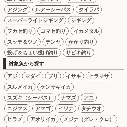
アジング
ルアーシーバス
タイラバ
スーパーライトジギング
ジギング
フカセ釣り
コマセ釣り
イカメタル
スッテ＆ツノ
テンヤ
かかり釣り
投げ＆ちょい投げ釣り
サビキ釣り
対象魚から探す
アジ
マダイ
ブリ
イサキ
ヒラマサ
スルメイカ
ケンサキイカ
スズキ（シーバス）
ナマズ
アユ
ニジマス
アマゴ
イワナ
タチウオ
ヒラメ
アオリイカ
メジナ（グレ・クロ）