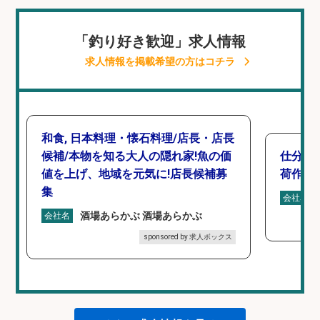
「釣り好き歓迎」求人情報
求人情報を掲載希望の方はコチラ
和食, 日本料理・懐石料理/店長・店長
候補/本物を知る大人の隠れ家!魚の価
仕分け
値を上げ、地域を元気に!店長候補募
荷作業
集
会社名
酒場あらかぶ 酒場あらかぶ
会社名
sponsored by 求人ボックス