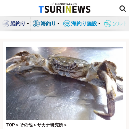
コ
ン
テ
船釣り
海釣り
海釣り施設
ソルト
ン
ツ
へ
ス
キ
ッ
プ
TOP
>
その他
>
サカナ研究所
>