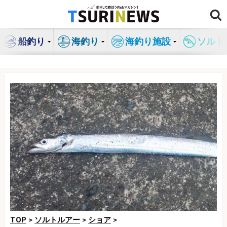
コ
ン
テ
船釣り
海釣り
海釣り施設
ソルト
ン
ツ
へ
ス
キ
ッ
プ
TOP
>
ソルトルアー
>
ショア
>