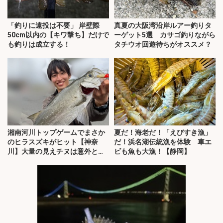
「釣りに遠投は不要」 岸壁際
真夏の大阪湾沿岸ルアー釣りタ
50cm以内の【キワ撃ち】だけで
ーゲット5選 カサゴ釣りながら
も釣りは成立する！
タチウオ回遊待ちがオススメ？
湘南河川トップゲームでまさか
夏だ！海老だ！「えびすき漁」
のヒラスズキがヒット【神奈
だ！浜名湖伝統漁を体験 車エ
川】大量の見えチヌは意外と難
ビも魚も大漁！【静岡】
敵？