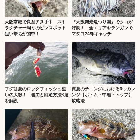
大阪南港で良型チヌ手中 スト
『大阪南港魚つり園』でタコが
ラクチャー周りのピンスポット
好調！ 全エリアをランガンで
狙い撃ちが的中！
マダコ24杯キャッチ
フグは夏のロックフィッシュ狙
真夏のチニングにおける3つのレ
いの大敵！ 理由と回避方法3選
ンジ【ボトム・中層・トップ】
を解説
攻略法