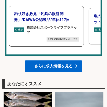
釣り好き必見「釣具の設計開
魚の「
発」/DAIWA公認製品/年休117日
ットを
株式会社スポーツライフプラネッ
会社名
会社名
ツ
sponsored by 求人ボックス
さらに求人情報を見る
あなたにオススメ