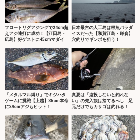
フロートリグアジングで24cm超
日本最古の人工島は根魚パラダ
えアジ連打に成功！【江田島・
イスだった【和賀江島・鎌倉】
広島】好ゲストに45cmマダイ
穴釣りでギンポを狙う！
「メタルマル縛り」でキジハタ
真夏は「遠投しないと釣れな
ゲームに挑戦【上越】35cm本命
い」の先入観は捨てるべし 足
に29cmアジもヒット！
元だけでもカサゴは釣れる！