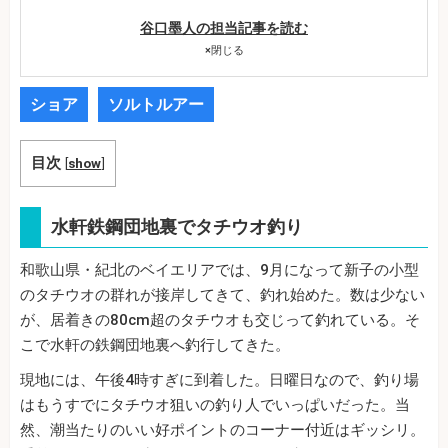
谷口墨人の担当記事を読む
×
閉じる
ショア
ソルトルアー
目次
[
show
]
水軒鉄鋼団地裏でタチウオ釣り
和歌山県・紀北のベイエリアでは、9月になって新子の小型
のタチウオの群れが接岸してきて、釣れ始めた。数は少ない
が、居着きの80cm超のタチウオも交じって釣れている。そ
こで水軒の鉄鋼団地裏へ釣行してきた。
現地には、午後4時すぎに到着した。日曜日なので、釣り場
はもうすでにタチウオ狙いの釣り人でいっぱいだった。当
然、潮当たりのいい好ポイントのコーナー付近はギッシリ。