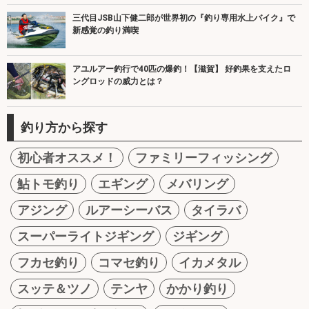
三代目JSB山下健二郎が世界初の『釣り専用水上バイク』で
新感覚の釣り満喫
アユルアー釣行で40匹の爆釣！【滋賀】 好釣果を支えたロ
ングロッドの威力とは？
釣り方から探す
初心者オススメ！
ファミリーフィッシング
鮎トモ釣り
エギング
メバリング
アジング
ルアーシーバス
タイラバ
スーパーライトジギング
ジギング
フカセ釣り
コマセ釣り
イカメタル
スッテ＆ツノ
テンヤ
かかり釣り