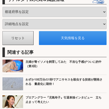
関連する記事
主婦が青イソメを飼育してみた 不吉な予感がついに的中
（第3回）
わずか100万分の1秒でアニサキスを殺虫する技術が開発さ
れる 量産化に期待！
プロアングラー『児島玲子』引退単独インタビュー 立ち
止まって考えたい