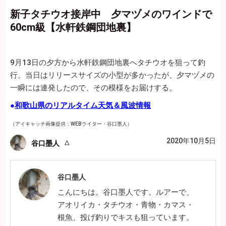
新子タチウオ接岸中 夕マヅメのワインドで
60cm級【水軒鉄鋼団地裏】
9月13日の夕方から水軒鉄鋼団地裏へタチウオを狙って釣
行。当日はリリースサイズの小型が多かったが、夕マヅメの
一瞬には連発したので、その模様をお届けする。
●
和歌山県のリアルタイム天気＆風波情報
（アイキャッチ画像提供：WEBライター・谷口墨人）
2020年10月5日
谷口墨人
谷口墨人
こんにちは。谷口墨人です。ルアーで、
アオリイカ・タチウオ・青物・カマス・
根魚、投げ釣りでキスも狙っています。