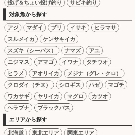
投げ＆ちょい投げ釣り
サビキ釣り
対象魚から探す
アジ
マダイ
ブリ
イサキ
ヒラマサ
スルメイカ
ケンサキイカ
スズキ（シーバス）
ナマズ
アユ
ニジマス
アマゴ
イワナ
タチウオ
ヒラメ
アオリイカ
メジナ（グレ・クロ）
クロダイ（チヌ）
シロギス
ハゼ
マゴチ
ワカサギ
ヤリイカ
マグロ
カツオ
ヘラブナ
ブラックバス
エリアから探す
北海道
東北エリア
関東エリア