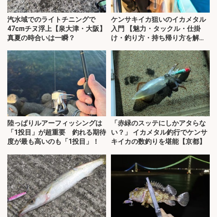
汽水域でのライトチニングで
ケンサキイカ狙いのイカメタル
47cmチヌ浮上【泉大津・大阪】
入門 【魅力・タックル・仕掛
真夏の時合いは一瞬？
け・釣り方・持ち帰り方を解
説】
陸っぱりルアーフィッシングは
「赤緑のスッテにしかアタらな
「1投目」が超重要 釣れる期待
い？」 イカメタル釣行でケンサ
度が最も高いのも「1投目」！
キイカの数釣りを堪能【京都】