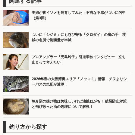
関連する記事
主婦が青イソメを飼育してみた 不吉な予感がついに的中
（第3回）
ついに「シジミ」にも忍び寄る「クロダイ」の魔の手 茨
城の名所で漁獲量が半減
プロアングラー『児島玲子』引退単独インタビュー 立ち
止まって考えたい
2026年春の大阪湾奥エリア「ノッコミ」情報 チヌよりシ
ーバスの気配が濃厚！
魚介類の揚げ物は美味しいけど油跳ねがち！ 破裂防止対策
と飛び散った油の処理について解説！
釣り方から探す