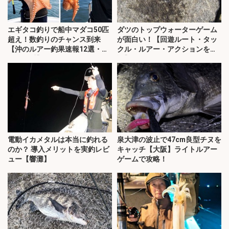
エギタコ釣りで船中マダコ50匹
ダツのトップウォーターゲーム
超え！数釣りのチャンス到来
が面白い！【回遊ルート・タッ
【沖のルアー釣果速報12選・愛
クル・ルアー・アクションを解
知・三重】
説】
電動イカメタルは本当に釣れる
泉大津の波止で47cm良型チヌを
のか？ 導入メリットを実釣レビ
キャッチ【大阪】ライトルアー
ュー【響灘】
ゲームで攻略！