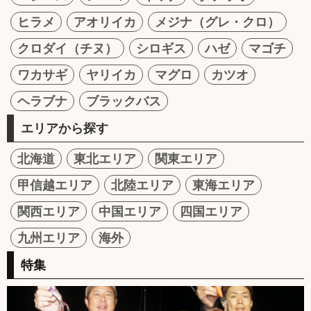
ヒラメ
アオリイカ
メジナ（グレ・クロ）
クロダイ（チヌ）
シロギス
ハゼ
マゴチ
ワカサギ
ヤリイカ
マグロ
カツオ
ヘラブナ
ブラックバス
エリアから探す
北海道
東北エリア
関東エリア
甲信越エリア
北陸エリア
東海エリア
関西エリア
中国エリア
四国エリア
九州エリア
海外
特集