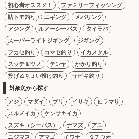
初心者オススメ！
ファミリーフィッシング
鮎トモ釣り
エギング
メバリング
アジング
ルアーシーバス
タイラバ
スーパーライトジギング
ジギング
フカセ釣り
コマセ釣り
イカメタル
スッテ＆ツノ
テンヤ
かかり釣り
投げ＆ちょい投げ釣り
サビキ釣り
対象魚から探す
アジ
マダイ
ブリ
イサキ
ヒラマサ
スルメイカ
ケンサキイカ
スズキ（シーバス）
ナマズ
アユ
ニジマス
アマゴ
イワナ
タチウオ