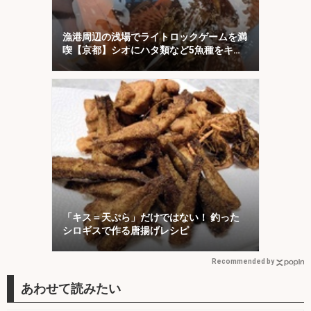
漁港周辺の浅場でライトロックゲームを満
喫【京都】シオにハタ類など5魚種をキャ
ッチ！
「キス＝天ぷら」だけではない！ 釣った
シロギスで作る唐揚げレシピ
Recommended by