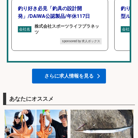
釣り好き必見「釣具の設計開
釣り好
発」/DAIWA公認製品/年休117日
型ルー
株式会社スポーツライフプラネッ
会社名
会社名
ツ
sponsored by 求人ボックス
さらに求人情報を見る
あなたにオススメ