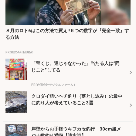
８月のロト6はこの方法で買え!!６つの数字が『完全一致』す
る方法
PR(株式会社MURA)
「宝くじ、運じゃなかった」当たる人は“同
じこと”してる
PR(合同会社デジタルファーム )
クロダイ狙いヘチ釣り（落とし込み）の最中
に釣り人が考えていること3選
岸壁からお手軽ウキフカセ釣行 30cm級メ
ジナ数釣り満喫【清水港】