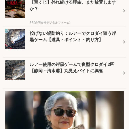
【宝くじ】外れ続ける理由、まだ放置します
か？
PR(合同会社デジタルファーム)
投げない堤防釣り：ルアーでクロダイ狙う岸
黒ゲーム【道具・ポイント・釣り方】
ルアー使用の岸黒ゲームで良型クロダイ2匹
【静岡・清水港】丸見えバイトに興奮