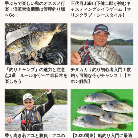
手ぶらで楽しい秋のオススメ行
三代目JSB山下健二郎が挑むキ
楽！渓流禁漁期間は管理釣り場
ャスティングシイラゲーム【マ
へGo！
リンクラブ・シースタイル】
『釣りキャンプ』の魅力と注意
チヌカカリ釣り初心者入門！数
点3選 ルールを守って非日常を
釣り可能な今がチャンス！【キ
楽しもう
ホン解説】
香り高き若アユと勝負！アユの
【2020関東】船釣り入門に最適