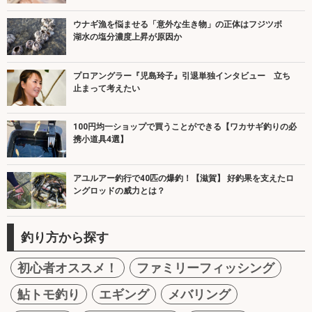
ウナギ漁を悩ませる「意外な生き物」の正体はフジツボ
湖水の塩分濃度上昇が原因か
プロアングラー『児島玲子』引退単独インタビュー 立ち
止まって考えたい
100円均一ショップで買うことができる【ワカサギ釣りの必
携小道具4選】
アユルアー釣行で40匹の爆釣！【滋賀】 好釣果を支えたロ
ングロッドの威力とは？
釣り方から探す
初心者オススメ！
ファミリーフィッシング
鮎トモ釣り
エギング
メバリング