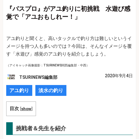
『バスプロ』がアユ釣りに初挑戦 水遊び感
覚で「アユおもしれー！」
アユ釣りと聞くと、高いタックルで釣り方は難しいというイ
メージを持つ人も多いのでは？今回は、そんなイメージを覆
す「水遊び」感覚のアユ釣りを紹介しましょう。
（アイキャッチ画像撮影：TSURINEWS関西編集部・中西）
2020年9月4日
TSURINEWS編集部
アユ釣り
淡水の釣り
目次
[
show
]
挑戦者＆先生を紹介