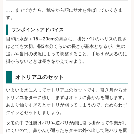
ここまでできたら、穂先から順にサオを伸ばしていくきま
す。
ワンポイントアドバイス
目印は水深＋15～20cmの高さに。掛けバリのハリスの長さ
はとても大切。指3本分くらいの長さが基本となるが、魚の
追いや当日の状況によって調整すること。手応えがあるのに
掛からないときは長さをかえてみよう。
オトリアユのセット
いよいよ水に入ってオトリアユのセットです。引き舟からオ
トリアユをタモに移し、まずはオトリに鼻かんを通します。
あまり触りすぎるとオトリが弱ってしまうので、ためらわず
クイッとセットしましょう。
タモの中では掛けバリや逆バリが網に引っ掛かって作業がし
にくいので、鼻かんが通ったらタモの外へ出して逆バリを尻