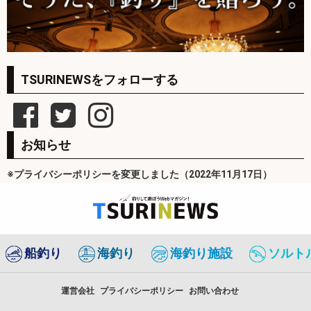
TSURINEWSをフォローする
お知らせ
※プライバシーポリシーを変更しました（2022年11月17日）
船釣り
海釣り
海釣り施設
ソルト
運営会社
プライバシーポリシー
お問い合わせ