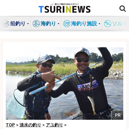
コ
ン
テ
船釣り
海釣り
海釣り施設
ソルト
ン
ツ
へ
ス
キ
ッ
プ
PR
TOP
>
淡水の釣り
>
アユ釣り
>