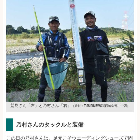
鷲見さん「左」と乃村さん「右」
（撮影：TSURINEWS関西編集部・中西）
乃村さんのタックルと装備
この日の乃村さんは、足元こそウエーディングシューズで固