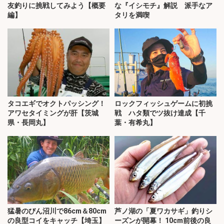
友釣りに挑戦してみよう【概要
な『イシモチ』解説 派手なア
編】
タリを満喫
タコエギでオクトパッシング！
ロックフィッシュゲームに初挑
アワセタイミングが肝【茨城
戦 ハタ類でツ抜け達成【千
県・長岡丸】
葉・有希丸】
猛暑のびん沼川で86cm＆80cm
芦ノ湖の「夏ワカサギ」釣りシ
の良型コイをキャッチ【埼玉】
ーズンが開幕！ 10cm前後の良