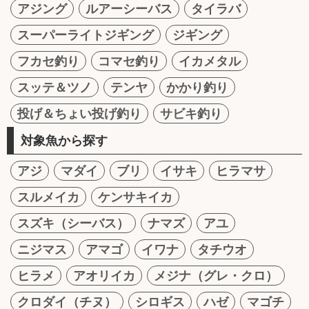
アジング
ルアーシーバス
タイラバ
スーパーライトジギング
ジギング
フカセ釣り
コマセ釣り
イカメタル
スッテ＆ツノ
テンヤ
かかり釣り
投げ＆ちょい投げ釣り
サビキ釣り
対象魚から探す
アジ
マダイ
ブリ
イサキ
ヒラマサ
スルメイカ
ケンサキイカ
スズキ（シーバス）
ナマズ
アユ
ニジマス
アマゴ
イワナ
タチウオ
ヒラメ
アオリイカ
メジナ（グレ・クロ）
クロダイ（チヌ）
シロギス
ハゼ
マゴチ