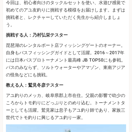
今回は、初心者向けのタックルセットを使い、水遊び感覚で
初めてのアユ友釣りに挑戦する模様をお届けします。まずは
挑戦者と、レクチャーしていただく先生から紹介しましょ
う。
挑戦する人：乃村弘栄テスター
琵琶湖のレンタルボート店フィッシングゲートのオーナー。
自身もバスフィッシングガイドとして活躍。2016～2017年
には日本バスプロトーナメント最高峰 JB TOP50にも参戦。
バスのみならず、ソルトウォーターやアマゾン、東南アジア
の怪魚などにも挑戦。
教える人：鷲見冬彦テスター
アユ釣りのメッカ、岐阜県郡上市在住。父親の影響で幼少の
ころからトモ釣りにどっぷりとのめり込む。トーナメントタ
ーとしても活躍。鷲見家は息子もアユ釣り師であり、家族三
世代でトモ釣りに興じるアユ釣り一家。