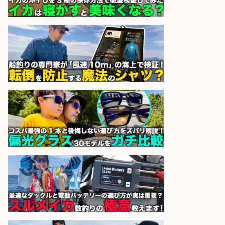
sponsored by 求人ボックス
レジカウンター/お釣りの計算不要
の簡単レジ 未経験も安心の研修あり
1日2h
オーケー株式会社
会社名
sponsored by 求人ボックス
日払いOKで即日収入/キッチンスタ
ッフ/「神戸市灘区」お魚の加工や
お刺身の盛り付け/王子公園駅徒歩4
分のスーパー/未経験歓迎のシフト
制日勤/自転車・バイク通勤OK
パーソルファクトリーパートナ
会社名
ーズ株式会社
sponsored by 求人ボックス