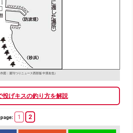
（作図：週刊つりニュース西部版 中濱友也）
で投げキスの釣り方を解説
1
2
page: