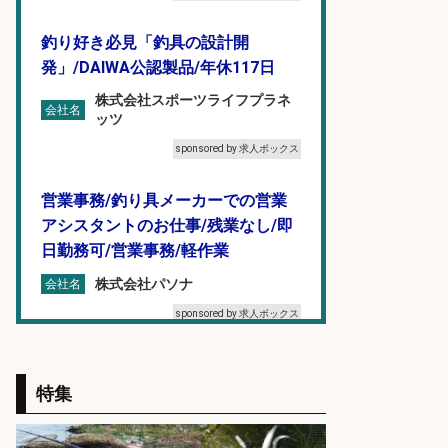
釣り好き必見「釣具の設計開
発」/DAIWA公認製品/年休117日
株式会社スポーツライフプラネ
会社名
ッツ
sponsored by 求人ボックス
営業事務/釣り具メーカーでの営業
アシスタントのお仕事/残業なし/即
日勤務可/営業事務/軽作業
株式会社パソナ
会社名
sponsored by 求人ボックス
魚の調理経験が活かせる「鮮魚加
工/食品工場スタッフ」
特集
株式会社松屋フーズ
会社名