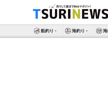
コ
ン
テ
ン
ツ
船釣り
海釣り
海
へ
ス
キ
ッ
プ