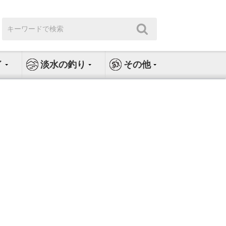
検
検
索:
索
イ
淡水の釣り
その他