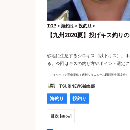
TOP
>
海釣り
>
投釣り
>
【九州2020夏】投げキス釣り
砂地に生息するシロギス（以下キス）。ホ
る。今回はキスの釣り方やポイント選定に
（アイキャッチ画像提供：週刊つりニュース西部版 中濱友也）
TSURINEWS編集部
海釣り
投釣り
目次
[
show
]