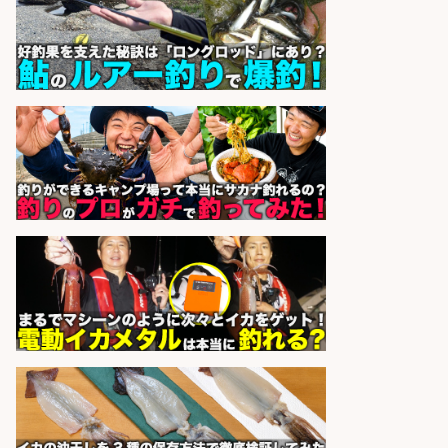
sponsored by 求人ボックス
レジカウンター/お釣りの計算不要
の簡単レジ 未経験も安心の研修あり
1日2h
オーケー株式会社
会社名
sponsored by 求人ボックス
魚のプロとして活躍食を支える「鮮
魚加工・販売スタッフ」
株式会社一号舘
会社名
sponsored by 求人ボックス
福岡「現場監督」/釣り好き歓迎/残
業10時間/経験者歓迎
広松久水産株式会社
会社名