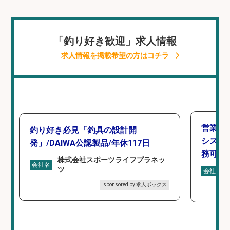
「釣り好き歓迎」求人情報
求人情報を掲載希望の方はコチラ
営業事
釣り好き必見「釣具の設計開
シスタ
発」/DAIWA公認製品/年休117日
務可/
株式会社スポーツライフプラネッ
会社名
ツ
会社名
sponsored by 求人ボックス