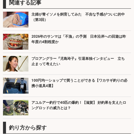
関連する記事
主婦が青イソメを飼育してみた 不吉な予感がついに的中
（第3回）
2026年のサンマは「不漁」の予測 日本沿岸への回遊は昨
年度の4割程度か
プロアングラー『児島玲子』引退単独インタビュー 立ち
止まって考えたい
100円均一ショップで買うことができる【ワカサギ釣りの必
携小道具4選】
アユルアー釣行で40匹の爆釣！【滋賀】 好釣果を支えたロ
ングロッドの威力とは？
釣り方から探す