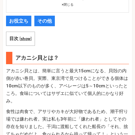
×
閉じる
お役立ち
その他
目次
[
show
]
アカニシ貝とは？
アカニシ貝とは、簡単に言うと最大15cmになる、貝殻の内
側が赤い巻貝。実際、東京湾で見つけることができる個体は
10cm以下のものが多く、アベレージは5～10cmといったと
ころ。食味についてはサザエに似ていて個人的にかなり好
み。
食性は肉食で、アサリやカキが大好物であるため、潮干狩り
場では嫌われ者。実は私も3年前に「嫌われ者」としてその
存在を知りました。干潟に渡船してくれた船長の「それ、捨
てちゃだめだよ。食べられるから持って帰って！」という一