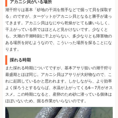
アカニシ貝がいる場所
潮干狩りは基本「砂地の干潟を熊手などで掘って貝を採取す
る」のですが、ターゲットがアカニシ貝となると勝手が違っ
てきます。アカニシ貝はなにやら乾燥がとても嫌いらしく、
干上がっている所ではほとんど見かけないです。少なくと
も、大潮の干潮時刻に干上がらない、多少なりとも障害物の
ある場所を好むようなので、こういった場所を探ることにな
ります。
採れる時期
また採れる時期についてですが、基本アサリ狙いの潮干狩り
最盛期とほぼ同じ。アカニシ貝はアサリが大好物なので、こ
れに起因しているかと思われます。しかしながら、より効率
よく採ろうとするならば、水温が上がってくる6～7月がオス
スメ。この時期になると、産卵のため砂に潜っている個体は
ほぼいないため、掘る作業がいらないのです。