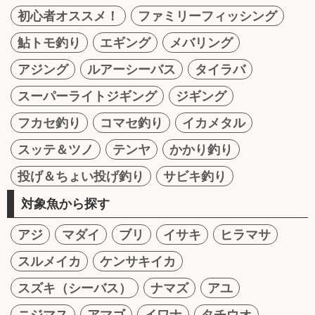
初心者オススメ！
ファミリーフィッシング
鮎トモ釣り
エギング
メバリング
アジング
ルアーシーバス
タイラバ
スーパーライトジギング
ジギング
フカセ釣り
コマセ釣り
イカメタル
スッテ＆ツノ
テンヤ
かかり釣り
投げ＆ちょい投げ釣り
サビキ釣り
対象魚から探す
アジ
マダイ
ブリ
イサキ
ヒラマサ
スルメイカ
ケンサキイカ
スズキ（シーバス）
ナマズ
アユ
ニジマス
アマゴ
イワナ
タチウオ