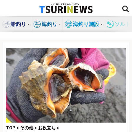
コ
ン
テ
船釣り
海釣り
海釣り施設
ソルト
ン
ツ
へ
ス
キ
ッ
プ
TOP
>
その他
>
お役立ち
>