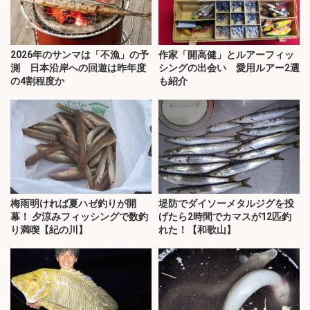
2026年のサンマは「不漁」の予
作家「開高健」とルアーフィッ
測 日本沿岸への回遊は昨年度
シングの出会い 愛用ルアー2選
の4割程度か
も紹介
梅雨明ければ夏ハゼ釣りが開
堤防でダイソーメタルジグを投
幕！ 夕涼みフィッシングで数釣
げたら2時間でカマスが12匹釣
り満喫【紀の川】
れた！【和歌山】