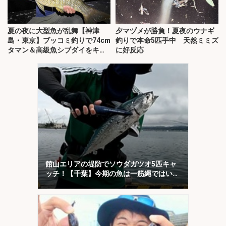
夏の夜に大型魚が乱舞【神津
夕マヅメが勝負！夏夜のウナギ
島・東京】ブッコミ釣りで74cm
釣りで本命5匹手中 天然ミミズ
タマン＆高級魚シブダイをキャ
に好反応
ッチ！
館山エリアの堤防でソウダガツオ5匹キャ
ッチ！【千葉】今期の魚は一筋縄ではいか
ない？