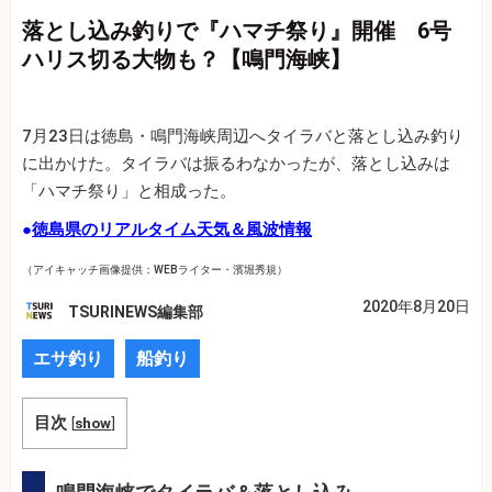
落とし込み釣りで『ハマチ祭り』開催 6号
ハリス切る大物も？【鳴門海峡】
7月23日は徳島・鳴門海峡周辺へタイラバと落とし込み釣り
に出かけた。タイラバは振るわなかったが、落とし込みは
「ハマチ祭り」と相成った。
●
徳島県のリアルタイム天気＆風波情報
（アイキャッチ画像提供：WEBライター・濱堀秀規）
2020年8月20日
TSURINEWS編集部
エサ釣り
船釣り
目次
[
show
]