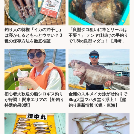
釣り人の特権『イカの沖干し』
「良型タコ狙いに竿とリールは
は寝かせるともっとウマい？ 3
不要？」 テンヤ仕掛けの手釣り
種の保存方法を徹底検証
で1.8kg良型マダコ！【川崎
丸・東京湾】
初心者大歓迎の船シロギス釣り
金洲のスルメイカ泳がせ釣りで
が好調！ 関東エリアの【船釣り
8kg大型マハタ堂々浮上！【船
特選釣果8選】
釣り最新情報10選・東海】