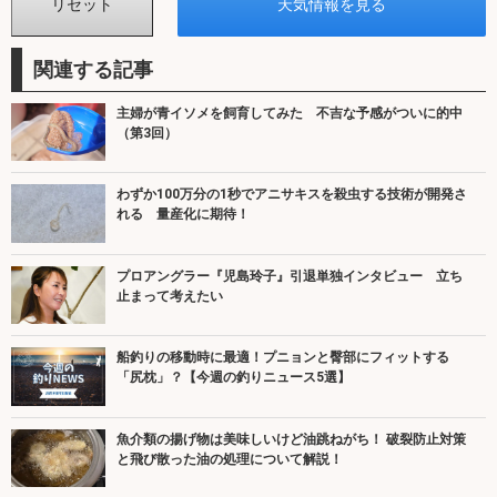
関連する記事
主婦が青イソメを飼育してみた 不吉な予感がついに的中
（第3回）
わずか100万分の1秒でアニサキスを殺虫する技術が開発さ
れる 量産化に期待！
プロアングラー『児島玲子』引退単独インタビュー 立ち
止まって考えたい
船釣りの移動時に最適！プニョンと臀部にフィットする
「尻枕」？【今週の釣りニュース5選】
魚介類の揚げ物は美味しいけど油跳ねがち！ 破裂防止対策
と飛び散った油の処理について解説！