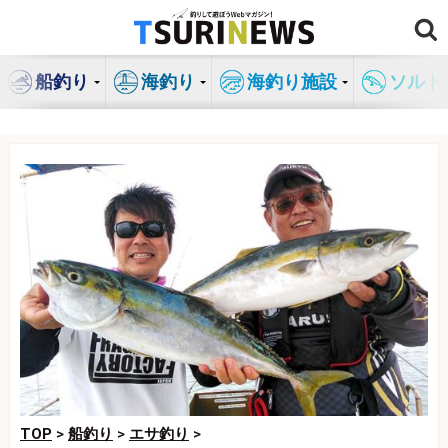
コ
ン
テ
船釣り
海釣り
海釣り施設
ソルト
ン
ツ
へ
ス
キ
ッ
プ
TOP
>
船釣り
>
エサ釣り
>