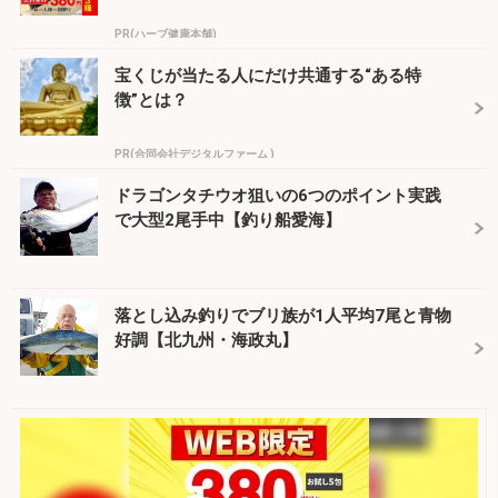
PR(ハーブ健康本舗)
宝くじが当たる人にだけ共通する“ある特
徴”とは？
PR(合同会社デジタルファーム )
ドラゴンタチウオ狙いの6つのポイント実践
で大型2尾手中【釣り船愛海】
落とし込み釣りでブリ族が1人平均7尾と青物
好調【北九州・海政丸】