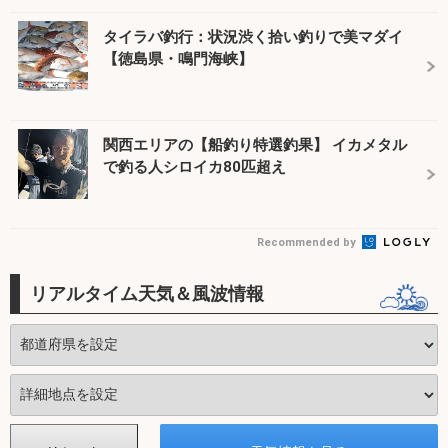
タイラバ釣行：状況渋く拾い釣りで美マダイ
【徳島県・鳴門海峡】
関西エリアの【船釣り特選釣果】 イカメタル
で釣る人シロイカ80匹超え
Recommended by
リアルタイム天気＆風波情報