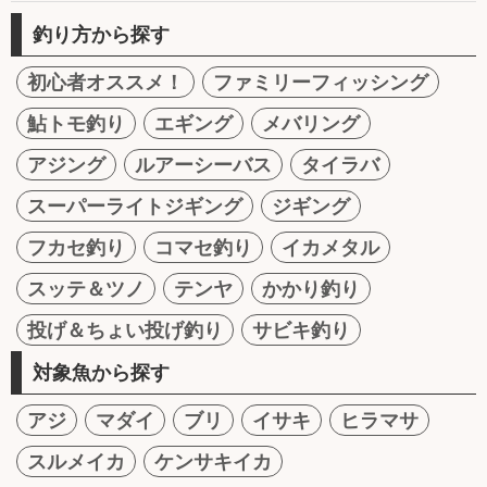
釣り方から探す
初心者オススメ！
ファミリーフィッシング
鮎トモ釣り
エギング
メバリング
アジング
ルアーシーバス
タイラバ
スーパーライトジギング
ジギング
フカセ釣り
コマセ釣り
イカメタル
スッテ＆ツノ
テンヤ
かかり釣り
投げ＆ちょい投げ釣り
サビキ釣り
対象魚から探す
アジ
マダイ
ブリ
イサキ
ヒラマサ
スルメイカ
ケンサキイカ