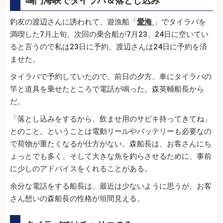
鳴門海峡でタイラバ＆落とし込み
釣友の渡辺さんに誘われて、遊漁船「
愛海
」でタイラバを
満喫した7月上旬、次回の乗合船が7月23、24日に空いてい
ると言うので私は23日に予約、渡辺さんは24日に予約を済
ませた。
タイラバで予約していたので、前日の夕方、車にタイラバの
竿と道具を乗せたところで電話が鳴った。森英輔船長から
だ。
「落とし込みをするから、飲ませ用のサビキ持ってきてね」
とのこと。ということは電動リールやバッテリーも必要なの
で荷物が重たくなるが仕方がない。森船長は、お客さんにち
ょっとでも多く、そして大きな魚を釣らさせるために、事前
に少しのアドバイスをくれることがある。
余分な電話をする船長は、最近は少ないように思うが、お客
さん想いの森船長の性格が垣間見える。