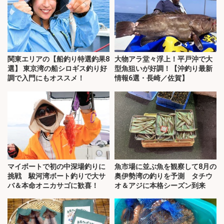
関東エリアの【船釣り特選釣果8
大物アラ堂々浮上！平戸沖で大
選】 東京湾の船シロギス釣り好
型魚狙いが好調！【沖釣り最新
調で入門にもオススメ！
情報6選・長崎／佐賀】
マイボートで初の中深場釣りに
魚市場に並ぶ魚を観察して8月の
挑戦 駿河湾ボート釣りで大サ
奥伊勢湾の釣りを予測 タチウ
バ＆本命オニカサゴに歓喜！
オ＆アジに本格シーズン到来