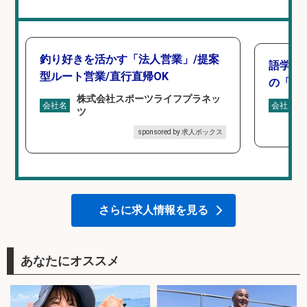
釣り好きを活かす「法人営業」/提案
語学力
型ルート営業/直行直帰OK
の「海外
株式会社スポーツライフプラネッ
会社名
会社名
ツ
sponsored by 求人ボックス
さらに求人情報を見る
あなたにオススメ