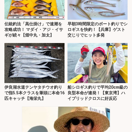
伝統釣法「高仕掛け」で速潮を
早朝3時間限定のボート釣りでシ
攻略成功！ マダイ・アジ・イサ
ロギスを快釣！【兵庫】ゲスト
ギが続々【畑中丸・加太】
交じりでヒット多発
伊良湖水道テンヤタチウオ釣り
船シロギス釣りで平均20cm級の
で指5.5本クラスを筆頭に本命16
良型本命が連発！【東京湾】ハ
匹キャッチ【海栄丸】
イブリッドクロスに好反応