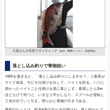
久龍さんが良型マダイキャッチ
（提供：WEBライター・濱堀秀規）
落とし込み釣りで青物狙い
10時を過ぎると、「落とし込み釣りにしますか？」と船長が
マイク放送。サビキ仕掛けを出して、ベイトを釣る。ハリに
掛かったベイトごと仕掛けを底に落としす。着底したら2m
ほど上げて待つと、いきなり竿がしなり、スプールが逆転し
て糸が出ていく引き。明らかに青物の引きである。
最初のヒットは、幹糸6号のサビキ仕掛けが、真ん中からプ