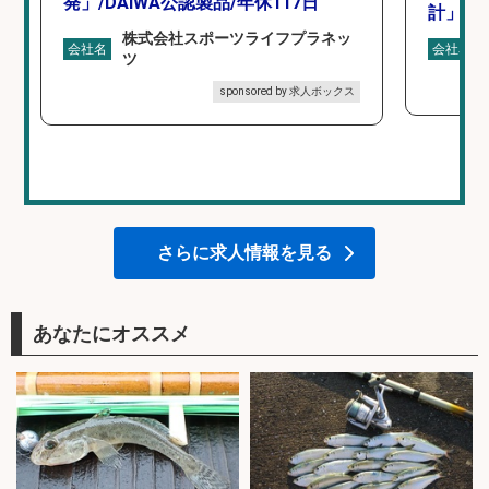
発」/DAIWA公認製品/年休117日
計」
株式会社スポーツライフプラネッ
会社名
会社名
ツ
sponsored by 求人ボックス
さらに求人情報を見る
あなたにオススメ