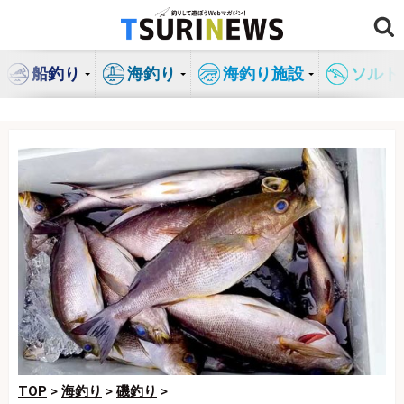
コ
ン
テ
船釣り
海釣り
海釣り施設
ソルト
ン
ツ
へ
ス
キ
ッ
プ
TOP
>
海釣り
>
磯釣り
>