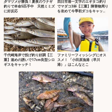
夕マヅメが勝負！夏夜のウナギ
四日市港一文字のエギタコ釣り
釣りで本命5匹手中 天然ミミズ
でマダコ3杯【三重】障害物周り
に好反応
を攻めて今季初ダコをキャッ
チ！
千代崎海岸で投げ釣り好調【三
ファミリーフィッシングにオス
重】速めの誘いで17cm良型シロ
スメ！ 「小田原漁港（早川
ギスをキャッチ！
港）」はこんなとこ