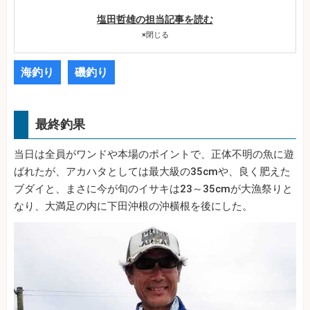
塩田哲雄の担当記事を読む
×
閉じる
海釣り
磯釣り
最終釣果
当日は全員がワンドや本場のポイントで、正体不明の魚に遊
ばれたが、アカハタとしては最大級の35cmや、良く肥えた
ブダイと、まさに今が旬のイサキは23～35cmが大漁祭りと
なり、大満足の内に下田沖根の沖横根を後にした。