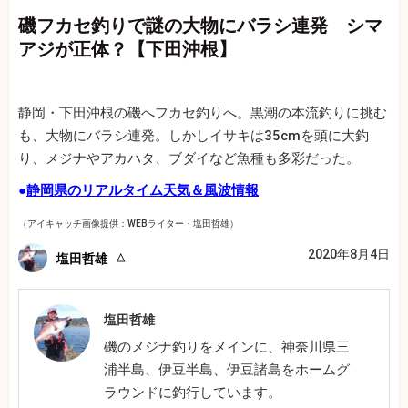
磯フカセ釣りで謎の大物にバラシ連発 シマ
アジが正体？【下田沖根】
静岡・下田沖根の磯へフカセ釣りへ。黒潮の本流釣りに挑む
も、大物にバラシ連発。しかしイサキは35cmを頭に大釣
り、メジナやアカハタ、ブダイなど魚種も多彩だった。
●
静岡県のリアルタイム天気＆風波情報
（アイキャッチ画像提供：WEBライター・塩田哲雄）
2020年8月4日
塩田哲雄
塩田哲雄
磯のメジナ釣りをメインに、神奈川県三
浦半島、伊豆半島、伊豆諸島をホームグ
ラウンドに釣行しています。