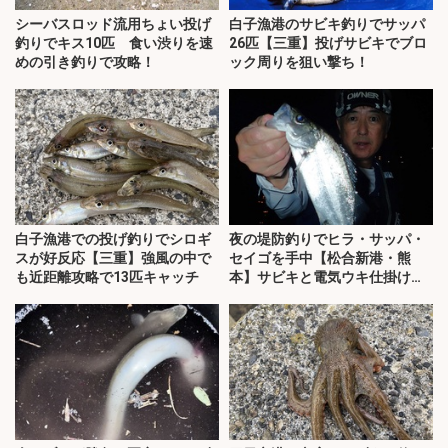
シーバスロッド流用ちょい投げ
白子漁港のサビキ釣りでサッパ
釣りでキス10匹 食い渋りを速
26匹【三重】投げサビキでブロ
めの引き釣りで攻略！
ック周りを狙い撃ち！
白子漁港での投げ釣りでシロギ
夜の堤防釣りでヒラ・サッパ・
スが好反応【三重】強風の中で
セイゴを手中【松合新港・熊
も近距離攻略で13匹キャッチ
本】サビキと電気ウキ仕掛けで
攻略