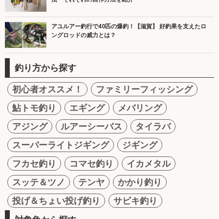
アユルアー釣行で40匹の爆釣！【滋賀】 好釣果を支えたロ
ングロッドの威力とは？
釣り方から探す
初心者オススメ！
ファミリーフィッシング
鮎トモ釣り
エギング
メバリング
アジング
ルアーシーバス
タイラバ
スーパーライトジギング
ジギング
フカセ釣り
コマセ釣り
イカメタル
スッテ＆ツノ
テンヤ
かかり釣り
投げ＆ちょい投げ釣り
サビキ釣り