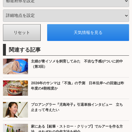
関連する記事
主婦が青イソメを飼育してみた 不吉な予感がついに的中
（第3回）
2026年のサンマは「不漁」の予測 日本沿岸への回遊は昨
年度の4割程度か
プロアングラー『児島玲子』引退単独インタビュー 立ち
止まって考えたい
家にある【鉛筆・ストロー・クリップ】でルアーを作る方
法 それぞれの自作方法を紹介