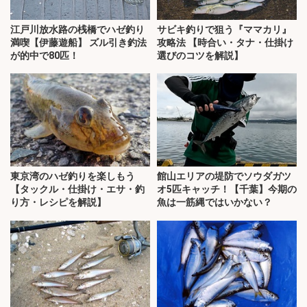
江戸川放水路の桟橋でハゼ釣り
サビキ釣りで狙う『ママカリ』
満喫【伊藤遊船】 ズル引き釣法
攻略法 【時合い・タナ・仕掛け
が的中で80匹！
選びのコツを解説】
東京湾のハゼ釣りを楽しもう
館山エリアの堤防でソウダガツ
【タックル・仕掛け・エサ・釣
オ5匹キャッチ！【千葉】今期の
り方・レシピを解説】
魚は一筋縄ではいかない？