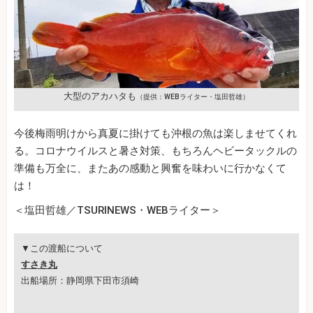
大型のアカハタも
（提供：WEBライター・塩田哲雄）
今後梅雨明けから真夏に掛けても沖根の魚は楽しませてくれ
る。コロナウイルスと暑さ対策、もちろんヘビータックルの
準備も万全に、またあの感動と興奮を味わいに行かなくて
は！
＜塩田哲雄／TSURINEWS・WEBライター＞
▼この渡船について
すさき丸
出船場所：静岡県下田市須崎