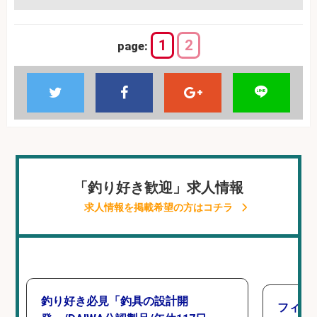
1
2
page:
「釣り好き歓迎」求人情報
求人情報を掲載希望の方はコチラ
釣り好き必見「釣具の設計開
フィッ