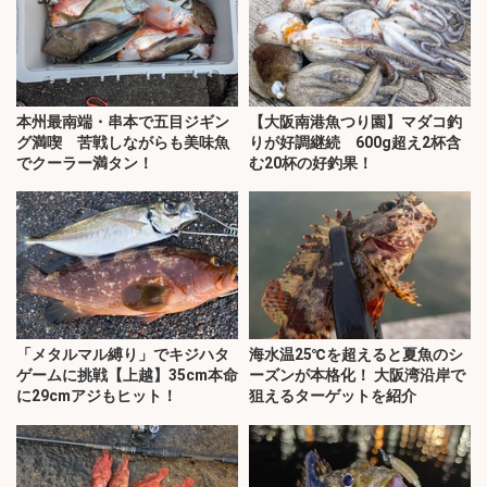
本州最南端・串本で五目ジギン
【大阪南港魚つり園】マダコ釣
グ満喫 苦戦しながらも美味魚
りが好調継続 600g超え2杯含
でクーラー満タン！
む20杯の好釣果！
「メタルマル縛り」でキジハタ
海水温25℃を超えると夏魚のシ
ゲームに挑戦【上越】35cm本命
ーズンが本格化！ 大阪湾沿岸で
に29cmアジもヒット！
狙えるターゲットを紹介