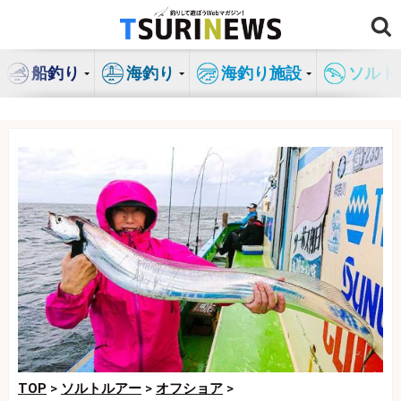
コ
ン
テ
船釣り
海釣り
海釣り施設
ソルト
ン
ツ
へ
ス
キ
ッ
プ
TOP
>
ソルトルアー
>
オフショア
>