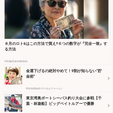
８月のロト6はこの方法で買え!!６つの数字が『完全一致』す
る方法
PR(株式会社MURA)
金運下げるの絶対やめて！9割が知らない“貯
金術”
PR(合同会社デジタルファーム )
東京湾奥ボートシーバス釣り大会に参戦【千
葉・林遊船】ビッグベイトルアーで優勝