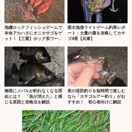
地磯ロックフィッシュゲームで
垂水漁港ライトゲーム釣果レポ
本命アカハタにオニカサゴをゲ
ート：大量の藻を攻略してカサ
ット！【三重】ホッグ系ワーム
ゴ4尾【兵庫】
にヒット
梅雨にメバルが釣れなくなる理
夜の堤防釣りを短時間で楽しむ
由とは？ 「魚が消えた」と感
なら「カサゴルアー釣り」がお
じる原因と攻略法を解説
すすめ！ 初心者向けに解説