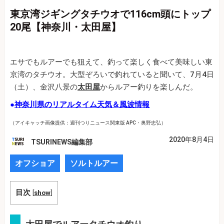
東京湾ジギングタチウオで116cm頭にトップ
20尾【神奈川・太田屋】
エサでもルアーでも狙えて、釣って楽しく食べて美味しい東
京湾のタチウオ。大型ぞろいで釣れていると聞いて、7月4日
（土）、金沢八景の
太田屋
からルアー釣りを楽しんだ。
●
神奈川県のリアルタイム天気＆風波情報
（アイキャッチ画像提供：週刊つりニュース関東版 APC・奥野忠弘）
2020年8月4日
TSURINEWS編集部
オフショア
ソルトルアー
目次
[
show
]