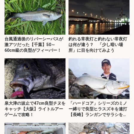
台風通過後のリバーシーバスが
釣れる常夜灯と釣れない常夜灯
激アツだった【千葉】50～
は何が違う？ 「少し暗い場
60cm級の良型がフィーバー！
所」に目を向けてみよう
泉大津の波止で47cm良型チヌを
「ハードコア」シリーズのミノ
キャッチ【大阪】ライトルアー
ー縛りで良型ヒラスズキを連打
ゲームで攻略！
【長崎】ランガンでサラシを攻
略！