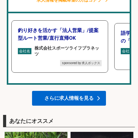
釣り好きを活かす「法人営業」/提案
語学力
型ルート営業/直行直帰OK
の「海外
株式会社スポーツライフプラネッ
会社名
会社名
ツ
sponsored by 求人ボックス
さらに求人情報を見る
あなたにオススメ