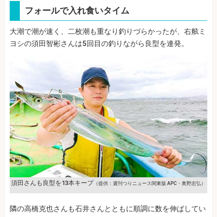
フォールで入れ食いタイム
大潮で潮が速く、二枚潮も重なり釣りづらかったが、右舷ミ
ヨシの須田智彬さんは5回目の釣りながら良型を連発。
須田さんも良型を13本キープ
（提供：週刊つりニュース関東版 APC・奥野忠弘）
隣の高橋克也さんも石井さんとともに順調に数を伸ばしてい