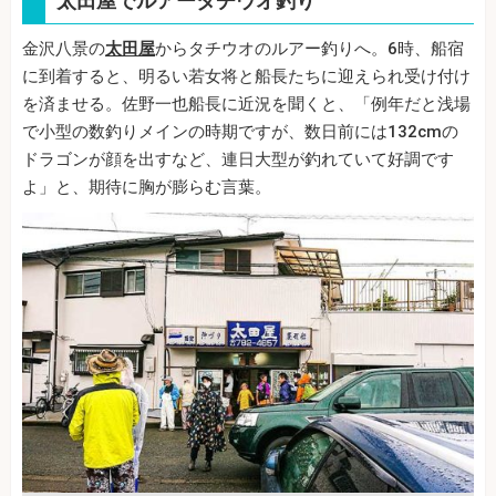
太田屋でルアータチウオ釣り
金沢八景の
太田屋
からタチウオのルアー釣りへ。6時、船宿
に到着すると、明るい若女将と船長たちに迎えられ受け付け
を済ませる。佐野一也船長に近況を聞くと、「例年だと浅場
で小型の数釣りメインの時期ですが、数日前には132cmの
ドラゴンが顔を出すなど、連日大型が釣れていて好調です
よ」と、期待に胸が膨らむ言葉。