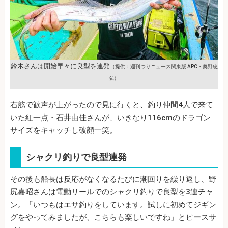
鈴木さんは開始早々に良型を連発
（提供：週刊つりニュース関東版 APC・奥野忠
弘）
右舷で歓声が上がったので見に行くと、釣り仲間4人で来て
いた紅一点・石井由佳さんが、いきなり116cmのドラゴン
サイズをキャッチし破顔一笑。
シャクリ釣りで良型連発
その後も船長は反応がなくなるたびに潮回りを繰り返し、野
尻嘉昭さんは電動リールでのシャクリ釣りで良型を3連チャ
ン。「いつもはエサ釣りをしています。試しに初めてジギン
グをやってみましたが、こちらも楽しいですね」とピースサ