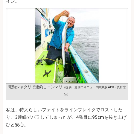
イン。
電動シャクリで連釣しニンマリ
（提供：週刊つりニュース関東版 APC・奥野忠
弘）
私は、特大らしいファイトをラインブレイクでロストした
り、3連続でバラしてしまったが、4発目に95cmを抜き上げ
ひと安心。