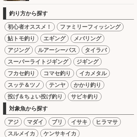
釣り方から探す
初心者オススメ！
ファミリーフィッシング
鮎トモ釣り
エギング
メバリング
アジング
ルアーシーバス
タイラバ
スーパーライトジギング
ジギング
フカセ釣り
コマセ釣り
イカメタル
スッテ＆ツノ
テンヤ
かかり釣り
投げ＆ちょい投げ釣り
サビキ釣り
対象魚から探す
アジ
マダイ
ブリ
イサキ
ヒラマサ
スルメイカ
ケンサキイカ