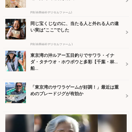
PR(合同会社デジタルファーム)
同じ宝くじなのに、当たる人と外れる人の違
い実は“ここ”でした
PR(合同会社デジタルファーム )
東京湾の沖ルアー五目釣りでサワラ・イナ
ダ・タチウオ・ホウボウと多彩【千葉・林遊
船...
「東京湾のサワラゲームが好調！」最近は重
めのブレードジグが有効か