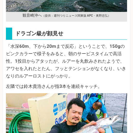
観音崎沖へ
（提供：週刊つりニュース関東版 APC・奥野忠弘）
ドラゴン級が顔見せ
「水深60m、下から20mまで反応」ということで、150gの
ピンクカラーで様子をみると、朝のサービスタイムで高活
性。1投目からアタッたが、ルアーを丸飲みされたようで、
アワセを入れたとたん、フッとテンションがなくなり、いき
なりのルアーロストにがっかり。
左隣では鈴木貴浩さんが指3本を連続キャッチ。