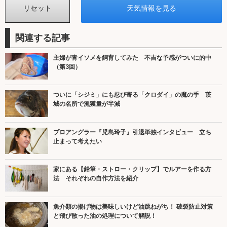
関連する記事
主婦が青イソメを飼育してみた 不吉な予感がついに的中
（第3回）
ついに「シジミ」にも忍び寄る「クロダイ」の魔の手 茨
城の名所で漁獲量が半減
プロアングラー『児島玲子』引退単独インタビュー 立ち
止まって考えたい
家にある【鉛筆・ストロー・クリップ】でルアーを作る方
法 それぞれの自作方法を紹介
魚介類の揚げ物は美味しいけど油跳ねがち！ 破裂防止対策
と飛び散った油の処理について解説！