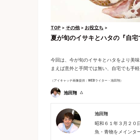
TOP
>
その他
>
お役立ち
>
夏が旬のイサキとハタの『自宅
今回は、今が旬のイサキとハタをより美味
まえば意外と手間では無い、自宅でも手軽
（アイキャッチ画像提供：WEBライター・池田翔）
池田翔
池田翔
昭和６１年３月２０
魚・青物をメインタ