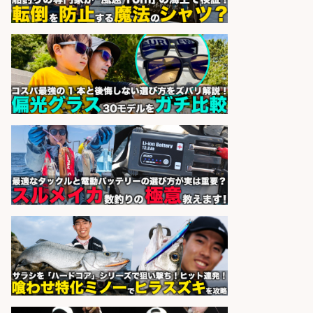
和食, 日本料理・懐石料理/店長・店
長候補/ライブ感が満載!魚の価値を
上げ、食とエンタメで地域を元気に!
店長候補募集
魚と肴 いとおかし 魚と肴 いとお
会社名
かし
sponsored by 求人ボックス
日払いOKで即日収入/販売スタッフ/
「調理なし・軽作業スタート」お魚
のパック詰め&品出し/週4日から勤
務OK/希望休が取得できる/広島県
株式会社ホットスタッフ五日市
会社名
sponsored by 求人ボックス
居酒屋, 和食/キッチンスタッフ/豊洲