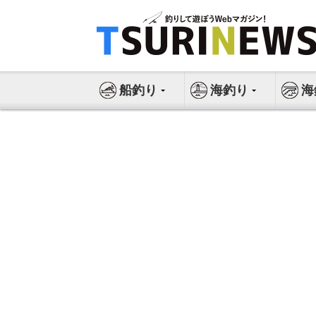
コ
ン
テ
ン
ツ
船釣り
海釣り
海
へ
ス
キ
ッ
プ