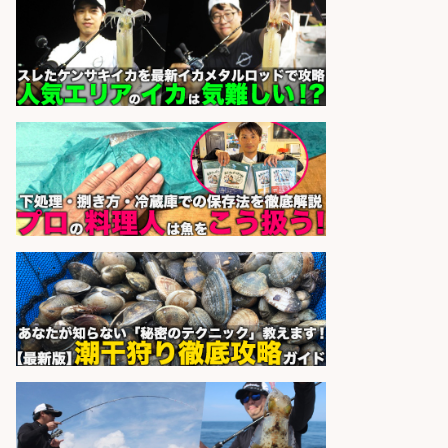
市場直送の新鮮な魚をお客様に届け
る活気ある職場
豊洲場外食堂 魚金 豊洲場外食堂
会社名
魚金
sponsored by 求人ボックス
バル・バー, 創作・ダイニングバー/
店長・店長候補/名駅/厳選素材を用
いた肉×魚の新感覚バーで店長候補
を募集
個室 肉バルvs魚バル DESIGN
会社名
FOOD MARKET 名古屋駅前店
sponsored by 求人ボックス
さらに求人情報を見る