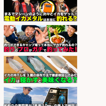
株式会社ホットスタッフ滋賀
会社名
sponsored by 求人ボックス
営業事務/「大津市」釣り具メーカ
ーの物流事務・営業アシスタント/
小野駅徒歩6分/「時給1,300円」/大
型連休あり×残業なし×土日祝休み/
滋賀県
株式会社ホットスタッフ滋賀
会社名
sponsored by 求人ボックス
和食, 居酒屋/キッチンスタッフ/天草
の魚と馬刺しの店 キッチンスタッフ
正社員募集
天草の魚と馬刺しの店 魚粋 天草
会社名
の魚と馬刺しの店 魚粋
sponsored by 求人ボックス