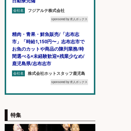
日勤寮完備
フジアルテ株式会社
会社名
sponsored by 求人ボックス
精肉・青果・鮮魚販売/「志布志
市」「時給1,150円〜」志布志市で
お魚のカットや商品の陳列業務/時
間選べる×未経験歓迎×残業少なめ/
鹿児島県/志布志市
株式会社ホットスタッフ鹿児島
会社名
sponsored by 求人ボックス
営業事務/「大津市」「時給1,300
円」小野駅から徒歩6分/釣り具メー
カーの物流事務・営業アシスタン
特集
ト/土日祝休み×大型連休あり×残業
なし/滋賀県/大津市