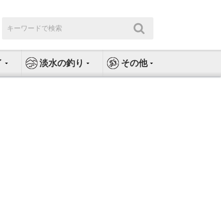
検
検
索:
索
イ
淡水の釣り
その他