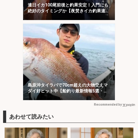
連日イカ100尾前後と釣果安定！入門にも
絶好のタイミングか【夜焚きイカ釣果速報
20選・福岡】
島原沖タイラバで70cm超えの大物交えマ
ダイ好ヒット中【船釣り最新情報5選・大
分／熊本】
Recommended by