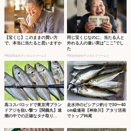
【宝くじ】このままの買い方
同じ宝くじなのに、当たる人と
で、本当に当たると思いますか
外れる人の違い実は“ここ”でし
た
PR(合同会社デジタルファーム )
PR(合同会社デジタルファーム )
高コスパロッドで東京湾ブラン
走水沖のビシアジ釣りで30〜40
ドアジを狙い撃つ【関義丸】速
cm級連発【神奈川】アタリ活発
潮の中での正確なタナ取り...
でトップ96尾