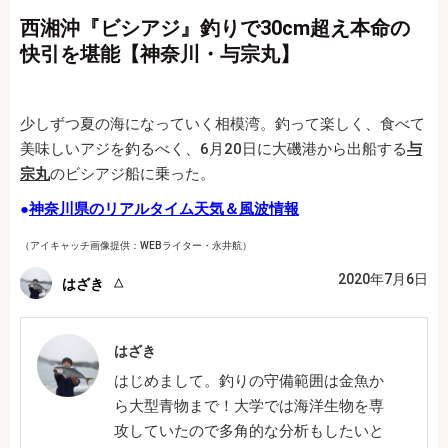
西湘沖『ビシアジ』釣りで30cm超え本命の
快引を堪能【神奈川・与宗丸】
少しずつ夏の海になっていく相模湾。釣って楽しく、食べて
美味しいアジを釣るべく、6月20日に大磯港から出船する
与
宗丸
のビシアジ船に乗った。
●
神奈川県のリアルタイム天気＆風波情報
（アイキャッチ画像提供：WEBライター・永井航）
2020年7月6日
はざき
はざき
はじめまして。釣りの守備範囲は金魚か
ら大型青物まで！大学では海洋生物を専
攻していたので多角的な分析もしたいと