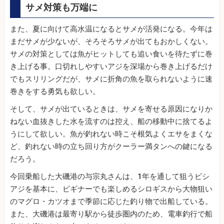
サメ対策も万端に
また、夏に向けて高水温になるとサメが活発になる。今年は
まだサメが少ないが、そろそろサメが出てもおかしくない。
サメの対策としては魚がヒットしても追い食いを待たずに巻
き上げる事。口切れしやすいアジを深場から巻き上げるだけ
でもスリリングだが、サメに折角の魚を取られないように速
巻きをする勇気も欲しい。
そして、サメが出ているときは、サメを寄せる原因になりか
ねない血抜きした水を流すのは控え、船の移動中に捨てるよ
うにして欲しい。魚が釣れない時こそ根気よくエサをまくな
ど、釣れない時の立ち回り方がクーラー満タンへの鍵になる
だろう。
今回乗船した大磯港の与宗丸さんは、1年を通して狙うビシ
アジを基本に、ビギナーでも楽しめるシロギスから大物狙い
のマグロ・カツオまで季節に応じた釣り物で出船している。
また、大磯港は最寄り駅から徒歩圏内のため、電車釣行で船