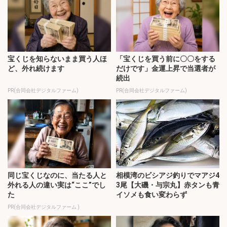
宝くじを知らないまま買う人ほ
「宝くじを買う前に〇〇をする
ど、外れ続けます
だけです」金運上昇で当選者が
続出
PR(合同会社デジタルファーム)
PR(合同会社デジタルファーム)
同じ宝くじなのに、当たる人と
相模湾のビシアジ釣りでマアジ4
外れる人の違い実は“ここ”でし
3尾【大磯・与宗丸】赤タンも青
た
イソメも食い変わらず
PR(合同会社デジタルファーム )