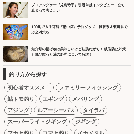
プロアングラー『児島玲子』引退単独インタビュー 立ち
止まって考えたい
100均で入手可能『熱中症』予防グッズ 摂取系＆装着系で
万全対策を
魚介類の揚げ物は美味しいけど油跳ねがち！ 破裂防止対策
と飛び散った油の処理について解説！
釣り方から探す
初心者オススメ！
ファミリーフィッシング
鮎トモ釣り
エギング
メバリング
アジング
ルアーシーバス
タイラバ
スーパーライトジギング
ジギング
フカセ釣り
コマセ釣り
イカメタル