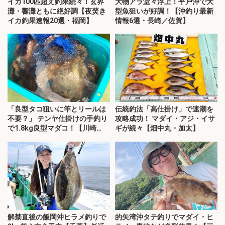
イカ100匹超え釣果続々！玄界
大物アラ堂々浮上！平戸沖で大
灘・響灘ともに絶好調【夜焚き
型魚狙いが好調！【沖釣り最新
イカ釣果速報20選・福岡】
情報6選・長崎／佐賀】
「良型タコ狙いに竿とリールは
伝統釣法「高仕掛け」で速潮を
不要？」 テンヤ仕掛けの手釣り
攻略成功！ マダイ・アジ・イサ
で1.8kg良型マダコ！【川崎
ギが続々【畑中丸・加太】
丸・東京湾】
解禁直後の飯岡沖ヒラメ釣りで
的矢湾沖タテ釣りでマダイ・ヒ