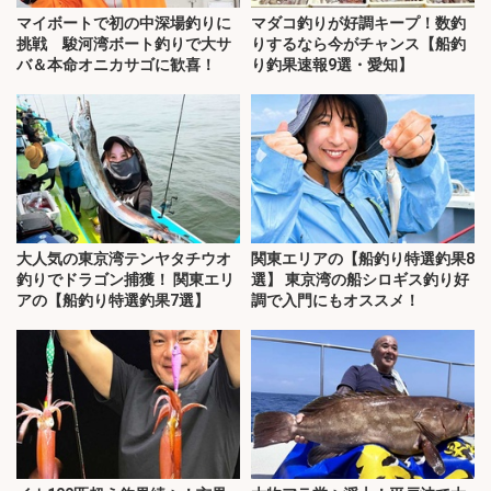
マイボートで初の中深場釣りに
マダコ釣りが好調キープ！数釣
挑戦 駿河湾ボート釣りで大サ
りするなら今がチャンス【船釣
バ＆本命オニカサゴに歓喜！
り釣果速報9選・愛知】
大人気の東京湾テンヤタチウオ
関東エリアの【船釣り特選釣果8
釣りでドラゴン捕獲！ 関東エリ
選】 東京湾の船シロギス釣り好
アの【船釣り特選釣果7選】
調で入門にもオススメ！