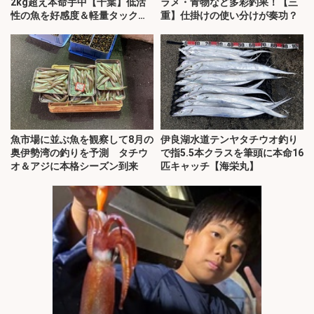
2kg超え本命手中【千葉】低活
ラメ・青物など多彩釣果！【三
性の魚を好感度＆軽量タックル
重】仕掛けの使い分けが奏功？
で攻略
魚市場に並ぶ魚を観察して8月の
伊良湖水道テンヤタチウオ釣り
奥伊勢湾の釣りを予測 タチウ
で指5.5本クラスを筆頭に本命16
オ＆アジに本格シーズン到来
匹キャッチ【海栄丸】