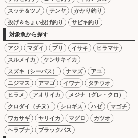
スッテ＆ツノ
テンヤ
かかり釣り
投げ＆ちょい投げ釣り
サビキ釣り
対象魚から探す
アジ
マダイ
ブリ
イサキ
ヒラマサ
スルメイカ
ケンサキイカ
スズキ（シーバス）
ナマズ
アユ
ニジマス
アマゴ
イワナ
タチウオ
ヒラメ
アオリイカ
メジナ（グレ・クロ）
クロダイ（チヌ）
シロギス
ハゼ
マゴチ
ワカサギ
ヤリイカ
マグロ
カツオ
ヘラブナ
ブラックバス