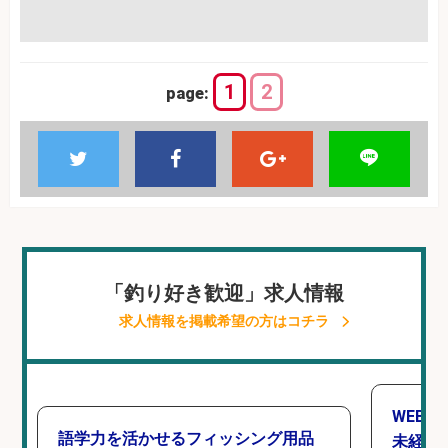
1
2
page:
「釣り好き歓迎」求人情報
求人情報を掲載希望の方はコチラ
WEBデ
語学力を活かせるフィッシング用品
未経験O