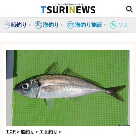
コ
ン
テ
船釣り
海釣り
海釣り施設
ソルト
ン
ツ
へ
ス
キ
ッ
プ
TOP
>
船釣り
>
エサ釣り
>