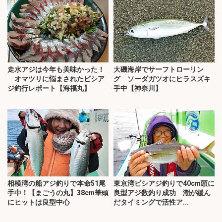
走水アジは今年も美味かった！
大磯海岸でサーフトローリン
オマツリに悩まされたビシア
グ ソーダガツオにヒラスズキ
ジ釣行レポート【海福丸】
手中【神奈川】
相模湾の船アジ釣りで本命51尾
東京湾ビシアジ釣りで40cm頭に
手中！【まごうの丸】38cm筆頭
良型アジ数釣り成功 潮が緩ん
にヒットは良型中心
だタイミングで活性ア...