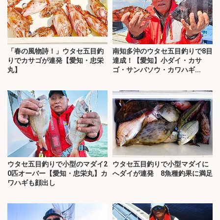
「春の風物詩！」ウタセ五目釣
南知多沖のウタセ五目釣りで8目
りでカサゴが連発【愛知・忠栄
達成！【愛知】小ダイ・カサ
丸】
ゴ・サンバソウ・カワハギ...
ウタセ五目釣りで小型のマダイ2
ウタセ五目釣りで小型マダイに
0匹オーバー【愛知・忠栄丸】カ
へダイが連発 8魚種釣果に満足
ワハギも顔出し