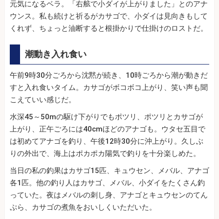
元気になるベラ。「右舷で小ダイが上がりました」とのアナ
ウンス。私も続けと祈るがカサゴで、小ダイは見向きもして
くれず、ちょっと油断すると根掛かりで仕掛けのロストだ。
潮動き入れ食い
午前9時30分ごろから沈黙が続き、10時ごろから潮が動きだ
すと入れ食いタイム。カサゴがボコボコ上がり、笑い声も聞
こえていい感じだ。
水深45～50mの駆け下がりでもポツリ、ポツリとカサゴが
上がり、正午ごろには40cmほどのアナゴも。ウタセ五目で
は初めてアナゴを釣り、午後12時30分に沖上がり。久しぶ
りの外出で、海上はポカポカ陽気で釣りを十分楽しめた。
当日の私の釣果はカサゴ15匹、キュウセン、メバル、アナゴ
各1匹。他の釣り人はカサゴ、メバル、小ダイをたくさん釣
っていた。夜はメバルの刺し身、アナゴとキュウセンのてん
ぷら、カサゴの煮魚をおいしくいただいた。