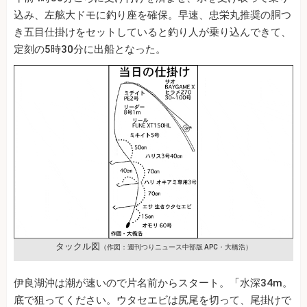
込み、左舷大ドモに釣り座を確保。早速、忠栄丸推奨の胴つ
き五目仕掛けをセットしていると釣り人が乗り込んできて、
定刻の5時30分に出船となった。
タックル図
（作図：週刊つりニュース中部版 APC・大橋浩）
伊良湖沖は潮が速いので片名前からスタート。「水深34m。
底で狙ってください。ウタセエビは尻尾を切って、尾掛けで