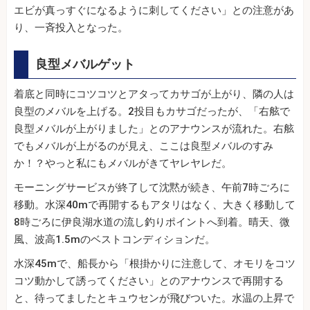
エビが真っすぐになるように刺してください」との注意があ
り、一斉投入となった。
良型メバルゲット
着底と同時にコツコツとアタってカサゴが上がり、隣の人は
良型のメバルを上げる。2投目もカサゴだったが、「右舷で
良型メバルが上がりました」とのアナウンスが流れた。右舷
でもメバルが上がるのが見え、ここは良型メバルのすみ
か！？やっと私にもメバルがきてヤレヤレだ。
モーニングサービスが終了して沈黙が続き、午前7時ごろに
移動。水深40mで再開するもアタリはなく、大きく移動して
8時ごろに伊良湖水道の流し釣りポイントへ到着。晴天、微
風、波高1.5mのベストコンディションだ。
水深45mで、船長から「根掛かりに注意して、オモリをコツ
コツ動かして誘ってください」とのアナウンスで再開する
と、待ってましたとキュウセンが飛びついた。水温の上昇で