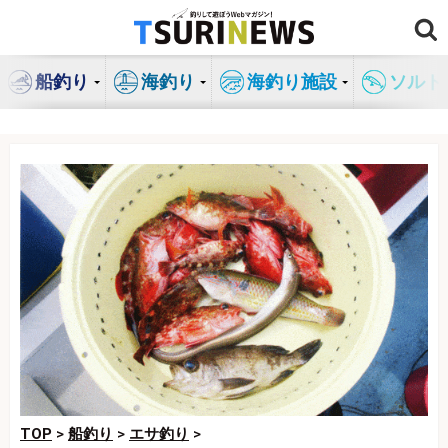
コ
ン
テ
船釣り
海釣り
海釣り施設
ソルト
ン
ツ
へ
ス
キ
ッ
プ
TOP
>
船釣り
>
エサ釣り
>