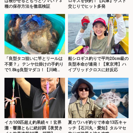
は寝かせるともっとウマい？ 3
ロギスを快釣！【兵庫】ゲスト
種の保存方法を徹底検証
交じりでヒット多発
「良型タコ狙いに竿とリールは
船シロギス釣りで平均20cm級の
不要？」 テンヤ仕掛けの手釣り
良型本命が連発！【東京湾】ハ
で1.8kg良型マダコ！【川崎
イブリッドクロスに好反応
丸・東京湾】
イカ100匹超え釣果続々！玄界
夏カワハギ釣りで本命13匹キャ
灘・響灘ともに絶好調【夜焚き
ッチ【石川丸・愛知】タルマセ