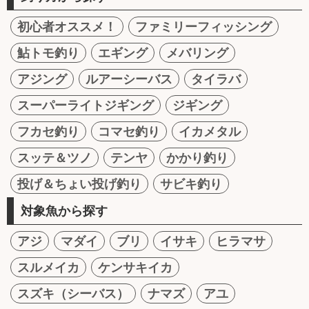
初心者オススメ！
ファミリーフィッシング
鮎トモ釣り
エギング
メバリング
アジング
ルアーシーバス
タイラバ
スーパーライトジギング
ジギング
フカセ釣り
コマセ釣り
イカメタル
スッテ＆ツノ
テンヤ
かかり釣り
投げ＆ちょい投げ釣り
サビキ釣り
対象魚から探す
アジ
マダイ
ブリ
イサキ
ヒラマサ
スルメイカ
ケンサキイカ
スズキ（シーバス）
ナマズ
アユ