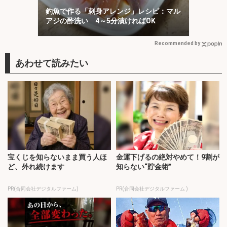
釣魚で作る「刺身アレンジ」レシピ：マル
アジの酢洗い 4～5分漬ければOK
Recommended by
宝くじを知らないまま買う人ほ
金運下げるの絶対やめて！9割が
ど、外れ続けます
知らない“貯金術”
PR(合同会社デジタルファーム)
PR(合同会社デジタルファーム )