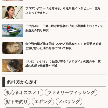
プロアングラー『児島玲子』引退単独インタビュー 立ち
止まって考えたい
三代目JSB山下健二郎が世界初の『釣り専用水上バイク』で
新感覚の釣り満喫
魚介類の揚げ物は美味しいけど油跳ねがち！ 破裂防止対策
と飛び散った油の処理について解説！
ついに「シジミ」にも忍び寄る「クロダイ」の魔の手 茨
城の名所で漁獲量が半減
釣り方から探す
初心者オススメ！
ファミリーフィッシング
鮎トモ釣り
エギング
メバリング