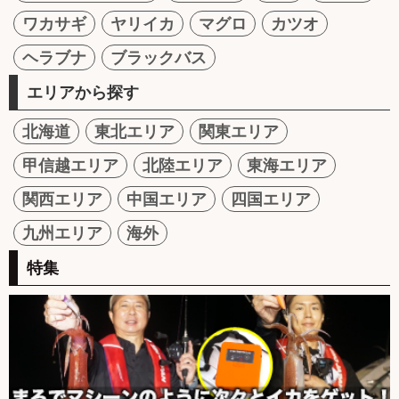
ワカサギ
ヤリイカ
マグロ
カツオ
ヘラブナ
ブラックバス
エリアから探す
北海道
東北エリア
関東エリア
甲信越エリア
北陸エリア
東海エリア
関西エリア
中国エリア
四国エリア
九州エリア
海外
特集