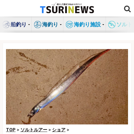
コ
ン
テ
船釣り
海釣り
海釣り施設
ソルト
ン
ツ
へ
ス
キ
ッ
プ
TOP
>
ソルトルアー
>
ショア
>