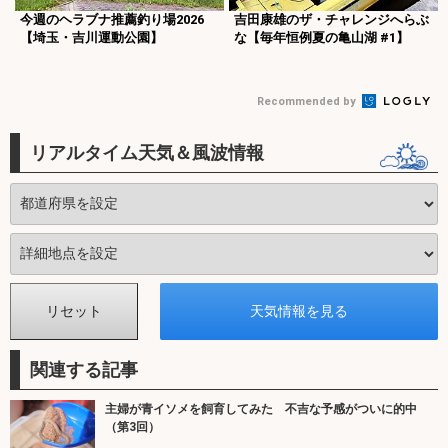
今週のヘラブナ推薦釣り場2026
吉田康雄のザ・チャレンジへらぶ
【埼玉・吉川運動公園】
な【毎年恒例夏の亀山湖 #1】
Recommended by
リアルタイム天気＆風波情報
関連する記事
主婦が青イソメを飼育してみた 不吉な予感がついに的中
（第3回）