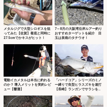
メタルジグで大型シロギスを狙
7～8月の大阪湾沿岸ルアー釣り
ってみた【佐賀】着底と同時に
おすすめターゲットを紹介 目
27.5cmでかキスがヒット！
玉は泉南のタチウオ！
電動イカメタルは本当に釣れる
「ハードコア」シリーズのミノ
のか？ 導入メリットを実釣レビ
ー縛りで良型ヒラスズキを連打
ュー【響灘】
【長崎】ランガンでサラシを攻
略！