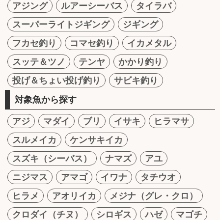
アジング
ルアーシーバス
タイラバ
スーパーライトジギング
ジギング
フカセ釣り
コマセ釣り
イカメタル
スッテ＆ツノ
テンヤ
かかり釣り
投げ＆ちょい投げ釣り
サビキ釣り
対象魚から探す
アジ
マダイ
ブリ
イサキ
ヒラマサ
スルメイカ
ケンサキイカ
スズキ（シーバス）
ナマズ
アユ
ニジマス
アマゴ
イワナ
タチウオ
ヒラメ
アオリイカ
メジナ（グレ・クロ）
クロダイ（チヌ）
シロギス
ハゼ
マゴチ