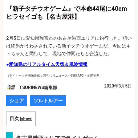
『新子タチウオゲーム』で本命44尾に40cm
ヒラセイゴも【名古屋港】
2月5日に愛知県弥富市の名古屋港西エリアに釣行した。狙い
は終盤がうわさされている新子タチウオゲームだ。今回はキ
トちゃんと同行して、現地で仲間たちと合流した。
●
愛知県のリアルタイム天気＆風波情報
（アイキャッチ画像提供：週刊つりニュース中部版 APC・土屋英孝）
2020年3月5日
TSURINEWS編集部
ショア
ソルトルアー
目次
[
show
]