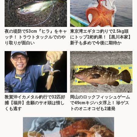
夜の堤防で53cm『ヒラ』をキャ
東京湾エギタコ釣りで2.5kg頭
ッチ！ トラウトタックルでのや
にトップ2桁釣果！【黒川本家】
り取りが面白い
新子も多めで今後に期待か
敦賀沖イカメタル釣行で32匹好
岡山のロックフィッシュゲーム
捕【福井】念願のサオ頭は惜し
で49cmキジハタ浮上！ 珍ゲス
くも逃す
トのオニオコゼも2連発