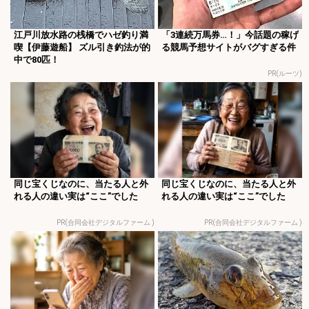
江戸川放水路の桟橋でハゼ釣り満
「3連続万馬券…！」今話題の稼げ
喫【伊藤遊船】 ズル引き釣法が的
る競馬予想サイトがバグすぎる件
中で80匹！
PR(ルーツ)
同じ宝くじなのに、当たる人と外
同じ宝くじなのに、当たる人と外
れる人の違い実は“ここ”でした
れる人の違い実は“ここ”でした
PR(合同会社デジタルファーム )
PR(合同会社デジタルファーム )