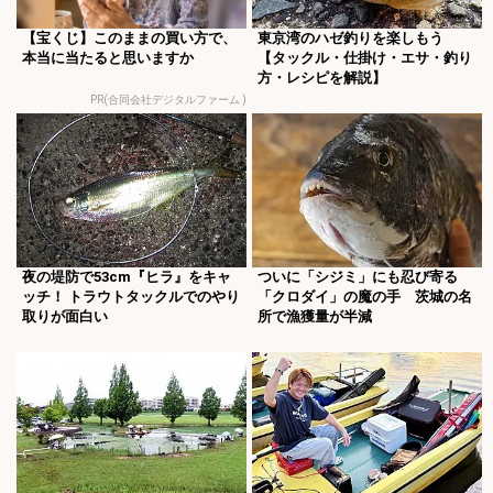
【宝くじ】このままの買い方で、
東京湾のハゼ釣りを楽しもう
本当に当たると思いますか
【タックル・仕掛け・エサ・釣り
方・レシピを解説】
PR(合同会社デジタルファーム )
夜の堤防で53cm『ヒラ』をキャ
ついに「シジミ」にも忍び寄る
ッチ！ トラウトタックルでのやり
「クロダイ」の魔の手 茨城の名
取りが面白い
所で漁獲量が半減