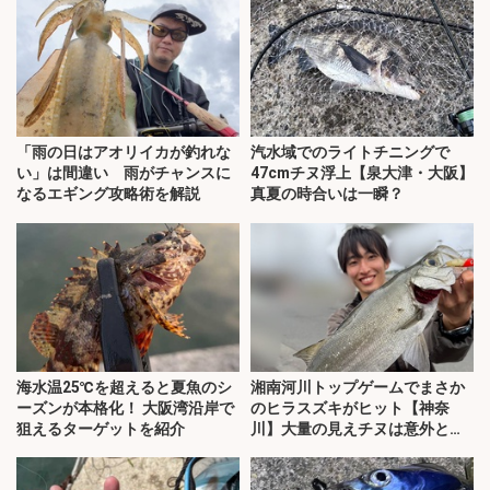
「雨の日はアオリイカが釣れな
汽水域でのライトチニングで
い」は間違い 雨がチャンスに
47cmチヌ浮上【泉大津・大阪】
なるエギング攻略術を解説
真夏の時合いは一瞬？
海水温25℃を超えると夏魚のシ
湘南河川トップゲームでまさか
ーズンが本格化！ 大阪湾沿岸で
のヒラスズキがヒット【神奈
狙えるターゲットを紹介
川】大量の見えチヌは意外と難
敵？