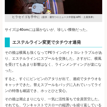
ヒラセイゴを手中に
（提供：週刊つりニュース中部版 APC・土屋英孝）
サイズは40cmには届かないが、珍しい獲物だった。
エステルライン変更でタチウオ連発
その後は横風も強くなってPEラインのイトヨレトラブルがあ
り、エステルラインにスプールを交換した。さすがに、横風
を受けてもあまり影響はなく、ラインメンディングが楽にな
った。
すると、すぐにビンビンのアタリが出て、連続でタチウオを
キャッチできた。替えスプールをバッグに入れていってライ
ンの特徴も確認でき、ホッとひと安心。
その後は潮止まりになり、一気に活性落ちで全員苦労した。
それでも、ワンキャストでスローの縦誘いを繰り返している